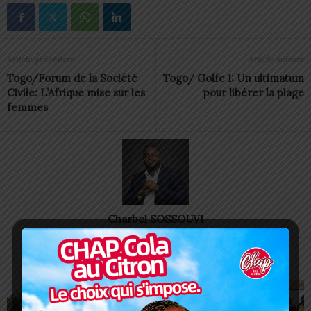
Article précédent
Article suivant
Togo/Forum de la Société
Togo/ Golfe 1: Un ultimatum
Civile: L’Afrique mise sur les
pour libérer la plage
femmes
Charbel SOSSOUVI
ARTICLES CONNEXES
PLUS DE L'AUTEUR