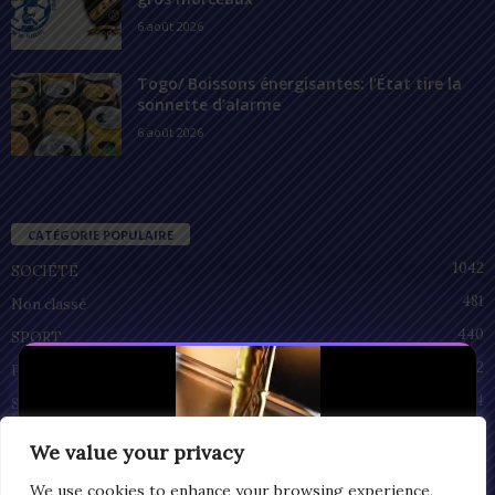
6 août 2026
Togo/ Boissons énergisantes: l’État tire la
sonnette d’alarme
6 août 2026
CATÉGORIE POPULAIRE
1042
SOCIÉTÉ
481
Non classé
440
SPORT
212
POLITIQUE
94
SANTÉ
55
ECONOMIE
We value your privacy
51
CULTURE
We use cookies to enhance your browsing experience,