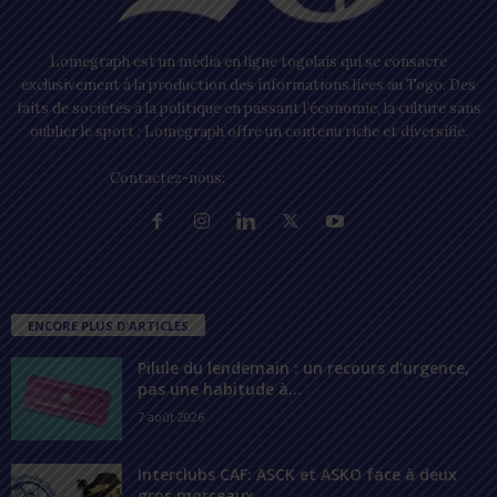
Lomegraph est un média en ligne togolais qui se consacre
exclusivement à la production des informations liées au Togo. Des
faits de sociétés à la politique en passant l’économie, la culture sans
oublier le sport ; Lomegraph offre un contenu riche et diversifié.
Contactez-nous:
contact@lomegraph.tg
ENCORE PLUS D'ARTICLES
Pilule du lendemain : un recours d’urgence,
pas une habitude à...
7 août 2026
Interclubs CAF: ASCK et ASKO face à deux
gros morceaux