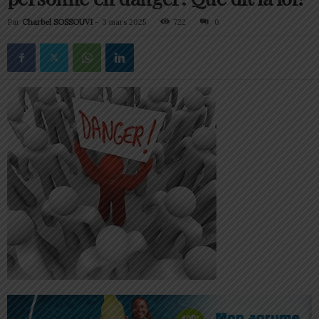
Par
Charbel SOSSOUVI
-
3 mars 2025
722
0