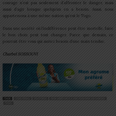
courage n’est pas seulement d’affronter le danger, mais
aussi d’agir lorsque quelqu’un en a besoin. Aussi, nous
appartenons à une même nation qu’est le Togo.
Dans une société où l’indifférence peut être mortelle, faire
le bon choix peut tout changer. Parce que demain, ce
pourrait être vous qui auriez besoin d’une main tendue.
Charbel SOSSOUVI
TAGS
CODE PÉNAL
FEATURED
NON ASSISTANCE À UNE PERSONNE EN DANGER
TOGO