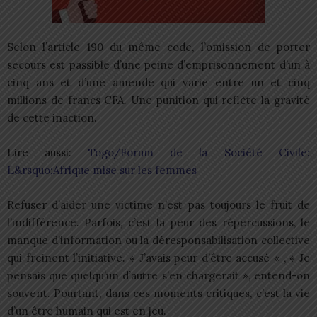
Selon l’article 190 du même code, l’omission de porter
secours est passible d’une peine d’emprisonnement d’un à
cinq ans et d’une amende qui varie entre un et cinq
millions de francs CFA. Une punition qui reflète la gravité
de cette inaction.
Lire aussi:
Togo/Forum de la Société Civile:
L&rsquo;Afrique mise sur les femmes
Refuser d’aider une victime n’est pas toujours le fruit de
l’indifférence. Parfois, c’est la peur des répercussions, le
manque d’information ou la déresponsabilisation collective
qui freinent l’initiative. « J’avais peur d’être accusé « , « Je
pensais que quelqu’un d’autre s’en chargerait », entend-on
souvent. Pourtant, dans ces moments critiques, c’est la vie
d’un être humain qui est en jeu.