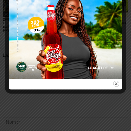
SOCIÉTÉ
SOCIÉTÉ
SOCIÉTÉ
SWEDD+ Togo / ECOLE
Glory Night 2026: Sonnie
Vogan : AGRI-ESPOIR
DE LA CHANCE : les
Badu fait chanter des
récompense les meilleurs
maitres-artisans se
milliers de personnes à
talents
préparent à transmettre
Lomé
LAISSER UN COMMENTAIRE