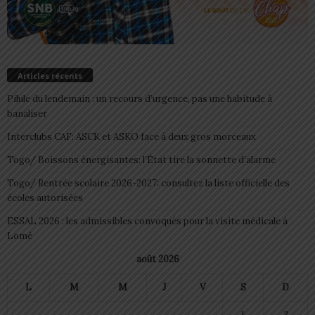
Articles récents
Pilule du lendemain : un recours d’urgence, pas une habitude à
banaliser
Interclubs CAF: ASCK et ASKO face à deux gros morceaux
Togo/ Boissons énergisantes: l’État tire la sonnette d’alarme
Togo/ Rentrée scolaire 2026-2027: consultez la liste officielle des
écoles autorisées
ESSAL 2026 : les admissibles convoqués pour la visite médicale à
Lomé
août 2026
L
M
M
J
V
S
D
1
2