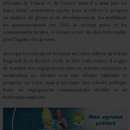
d’Afrique de l’Ouest et du Centre, mais il a aussi jeté les
bases d’une coopération accrue pour accélérer le progrès
en matière de genre et de développement. En mobilisant
les gouvernements, les ONG, le secteur privé et les
communautés locales, ce forum a créé un élan irréversible
pour l’égalité des genres.
Alors que les rideaux se ferment sur cette édition du Forum
Régional de la Société Civile, le défi reste entier. Il s’agira
de traduire les engagements pris en actions concrètes et
mesurables. Le chemin vers une Afrique équitable et
prospère est tracé, mais il nécessite une volonté politique
forte, un engagement communautaire durable et un
leadership inspirant.