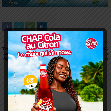
Article précédent
Article suivant
Togo/ Santé: La fièvre
Togo/ Non-assistance à une
Lassa à nos portes…
personne en danger: Que
Vigilance
dit la loi?
Charbel SOSSOUVI