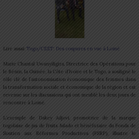
Lire aussi:
Togo/CEET: Des coupures en vue à Lomé
Marie Chantal Uwanyiligira, Directrice des Opérations pour
le Bénin, la Guinée, la Côte d’Ivoire et le Togo, a souligné le
rôle clé de l’autonomisation économique des femmes dans
la transformation sociale et économique de la région et est
revenue sur les discussions qui ont meublé les deux jours de
rencontre à Lomé.
L’exemple de Dakey Adjovi, promotrice de la marque
togolaise de jus de fruits Julado et bénéficiaire du Fonds de
Soutien aux Réformes Productives (FSRP), illustre le