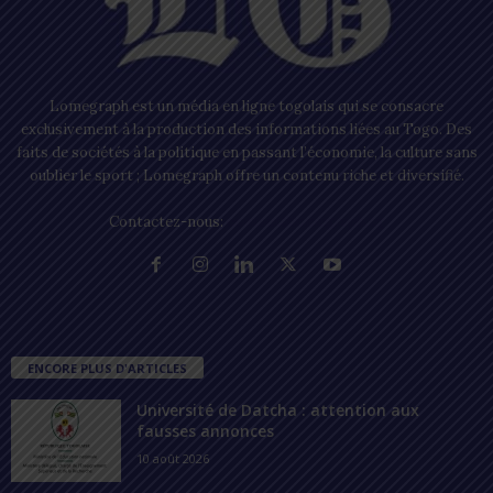
Lomegraph est un média en ligne togolais qui se consacre
exclusivement à la production des informations liées au Togo. Des
faits de sociétés à la politique en passant l’économie, la culture sans
oublier le sport ; Lomegraph offre un contenu riche et diversifié.
Contactez-nous:
contact@lomegraph.tg
ENCORE PLUS D'ARTICLES
Université de Datcha : attention aux
fausses annonces
10 août 2026