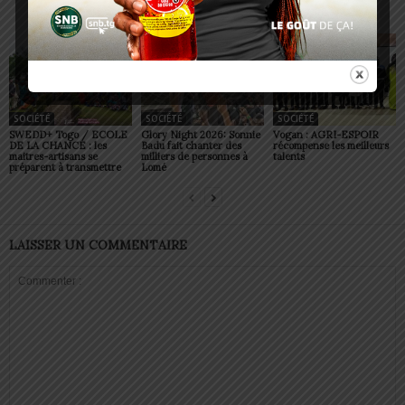
ARTICLES CONNEXES
PLUS DE L'AUTEUR
SOCIÉTÉ
SOCIÉTÉ
SOCIÉTÉ
SWEDD+ Togo / ECOLE
Glory Night 2026: Sonnie
Vogan : AGRI-ESPOIR
DE LA CHANCE : les
Badu fait chanter des
récompense les meilleurs
maitres-artisans se
milliers de personnes à
talents
préparent à transmettre
Lomé
LAISSER UN COMMENTAIRE