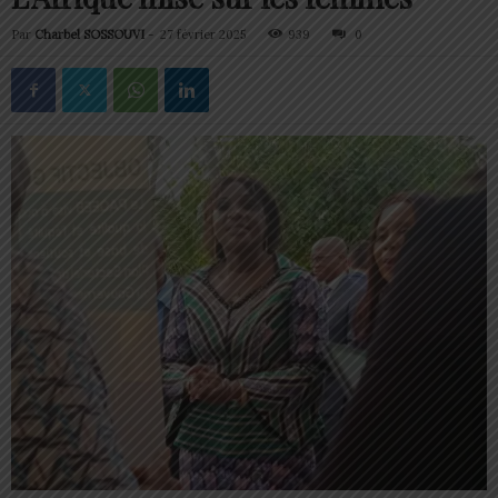
Par
Charbel SOSSOUVI
-
27 février 2025
939
0