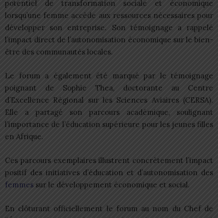
potentiel de transformation sociale et économique
lorsqu’une femme accède aux ressources nécessaires pour
développer son entreprise. Son témoignage a rappelé
l’impact direct de l’autonomisation économique sur le bien-
être des communautés locales.
Le forum a également été marqué par le témoignage
poignant de Sophie Thea, doctorante au Centre
d’Excellence Régional sur les Sciences Aviaires (CERSA).
Elle a partagé son parcours académique, soulignant
l’importance de l’éducation supérieure pour les jeunes filles
en Afrique.
Ces parcours exemplaires illustrent concrètement l’impact
positif des initiatives d’éducation et d’autonomisation des
femmes
sur le développement économique et social.
En clôturant officiellement le forum au nom du Chef de