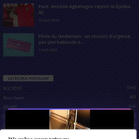
Foot: Antoine Agbetogon rejoint le Djoliba
AC
10 août 2026
Pilule du lendemain : un recours d’urgence,
pas une habitude à...
7 août 2026
CATÉGORIE POPULAIRE
1042
SOCIÉTÉ
483
Non classé
440
SPORT
212
POLITIQUE
94
SANTÉ
55
ECONOMIE