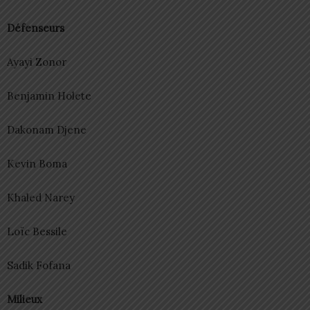
Défenseurs
Ayayi Zonor
Benjamin Holete
Dakonam Djene
Kevin Boma
Khaled Narey
Loïc Bessile
Sadik Fofana
Milieux