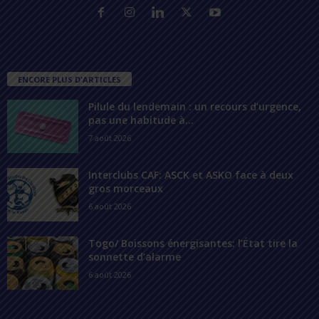
ENCORE PLUS D'ARTICLES
Pilule du lendemain : un recours d’urgence,
pas une habitude à...
7 août 2026
Interclubs CAF: ASCK et ASKO face à deux
gros morceaux
6 août 2026
Togo/ Boissons énergisantes: l’État tire la
sonnette d’alarme
6 août 2026