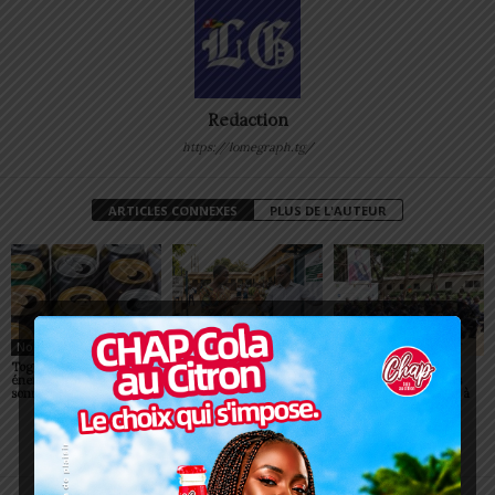
Redaction
https://lomegraph.tg/
ARTICLES CONNEXES
PLUS DE L'AUTEUR
Non classé
Non classé
Non classé
Togo/ Boissons
Togo/ Rentrée scolaire
ESSAL 2026 : les
énergisantes: l’État tire la
2026-2027: consultez la
admissibles convoqués
sonnette d’alarme
liste officielle des écoles
pour la visite médicale à
autorisées
Lomé