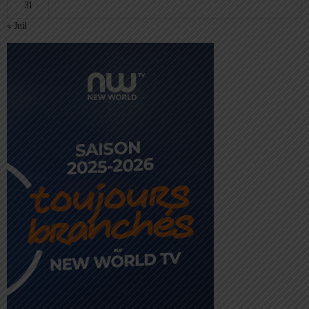
31
« Juil