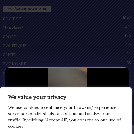
CATÉGORIE POPULAIRE
1042
SOCIÉTÉ
481
Non classé
440
SPORT
212
POLITIQUE
94
SANTÉ
55
ECONOMIE
51
CULTURE
We value your privacy
Privacy
We use cookies to enhance your browsing experience,
© Copyright 2025 | LOMEGRAPH
serve personalized ads or content, and analyze our
All rights reserved
traffic. By clicking "Accept All", you consent to our use of
cookies.