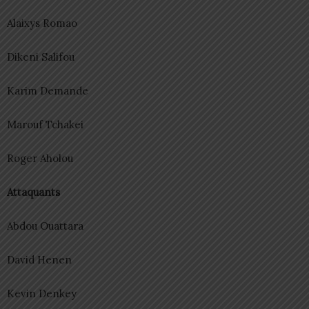
Alaixys Romao
Dikeni Salifou
Karim Demande
Marouf Tchakei
Roger Aholou
Attaquants
Abdou Ouattara
David Henen
Kevin Denkey