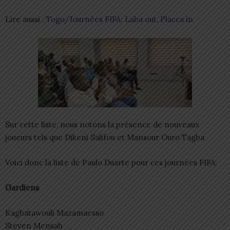
Lire aussi :
Togo/Journées FIFA: Laba out, Placca in
Sur cette liste, nous notons la présence de nouveaux
joueurs tels que Dikeni Salifou et Mansour Ouro Tagba
Voici donc la liste de Paulo Duarte pour ces journées FIFA:
Gardiens
Kagbatawouli Mazamaesso
Steven Mensah