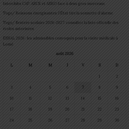
Interclubs CAF: ASCK et ASKO face à deux gros morceaux
Togo/ Boissons énergisantes: l’État tire la sonnette d’alarme
Togo/ Rentrée scolaire 2026-2027: consultez la liste officielle des
écoles autorisées
ESSAL 2026 : les admissibles convoqués pour la visite médicale à
Lomé
août 2026
L
M
M
J
V
S
D
1
2
3
4
5
6
7
8
9
10
11
12
13
14
15
16
17
18
19
20
21
22
23
24
25
26
27
28
29
30