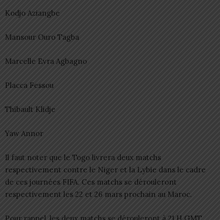
Kodjo Aziangbe
Mansour Ouro Tagba
Marcelle Evra Agbagno
Placca Fessou
Thibault Klidje
Yaw Annor
Il faut noter que le Togo livrera deux matchs
respectivement contre le Niger et la Lybie dans le cadre
de ces journées FIFA. Ces matchs se dérouleront
respectivement les 22 et 26 mars prochain au Maroc.
Pour rappel, les deux matchs se dérouleront à 21 H GMT