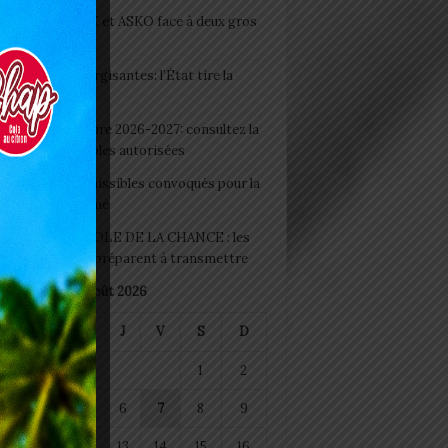
clubs CAF: ASCK et ASKO face à deux gros
eaux
 Boissons énergisantes: l’État tire la
tte d’alarme
 Rentrée scolaire 2026-2027: consultez la
 officielle des écoles autorisées
 2026 : les admissibles convoqués pour la
e médicale à Lomé
D+ Togo / ECOLE DE LA CHANCE : les
es-artisans se préparent à transmettre
août 2026
M
M
J
V
S
D
1
2
4
5
6
7
8
9
11
12
13
14
15
16