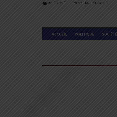
C
LOMÉ
VENDREDI, AOÛT 7, 2026
27.1
L
ACCUEIL
POLITIQUE
SOCIÉT
O
M
E
G
R
A
P
H