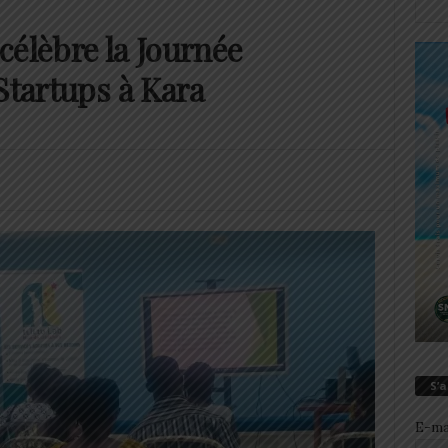
 célèbre la Journée
Startups à Kara
S’
E-ma