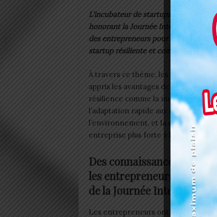
L’incubateur de startups pour les jeune
honorant la Journée Internationale des
des entrepreneurs pour des échanges 
startup résiliente et compétitive ».
À travers ce thème, les participants 
appris les avantages de la
culture
de 
résilience comme la maîtrise des ris
l’adaptation rapide aux changements
l’environnement, et la construction 
entreprise plus forte à long terme.
Des connaissances acquise
les entrepreneurs de Kara 
de la Journée International
Les entrepreneurs ont été outillés su