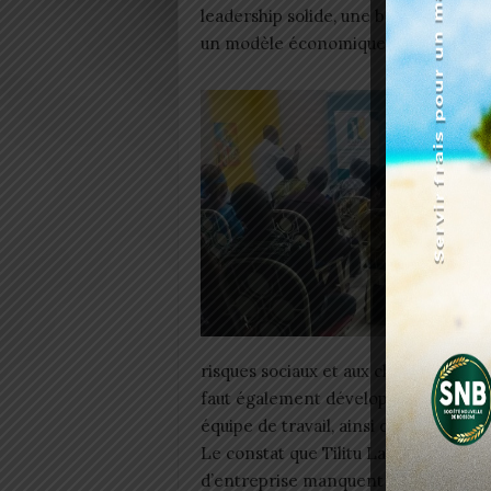
leadership solide, une bonne équipe de
un modèle économique souple et l’in
risques sociaux et aux chocs rencontr
faut également développer une mental
équipe de travail, ainsi que disposer
Le constat que Tilitu Lab a fait, au r
d’entreprise manquent parfois de me