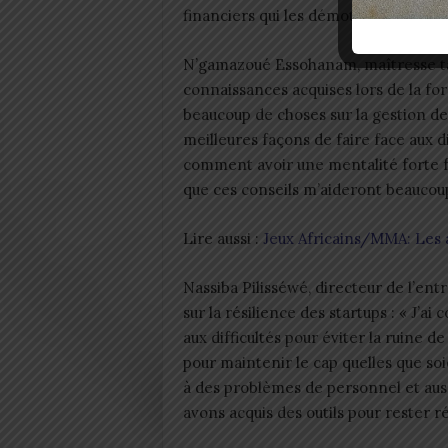
financiers qui les démotivent. »
N’gamazoué Essohanam, maîtresse ta
connaissances acquises lors de la fo
beaucoup de choses sur la gestion de 
meilleures façons de faire face aux d
comment avoir une mentalité forte 
que ces conseils m’aideront beaucou
Lire aussi :
Jeux Africains/MMA: Les a
Nassiba Pilisséwé, directeur de l’ent
sur la résilience des startups : « J’ai
aux difficultés pour éviter la ruine d
pour maintenir le cap quelles que soi
à des problèmes de personnel et auss
avons acquis des outils pour rester rés