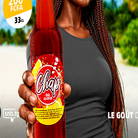
 travail, la culture de l’apprentissage par l’échec,
17
novation.
24
Georges EGBARE, le coordonnateur de
Tilitu Lab explique : « Nous avons célébré
31
aujourd’hui cette journée mondiale des
« Juil
startups. Pour l’occasion, nous avons
échangé avec les entrepreneurs de Kara
que Tilitu Lab accompagne sur le thème : «
Comment bâtir une startup résiliente et
compétitive ». Il a été question de relever
les éléments clés qui permettent à une
entreprise de demeurer résiliente face aux
és par certaines entreprises. Pour être résilient, il
ité forte, un leadership solide, et bâtir une bonne
 d’une base de partenaires techniques et financiers.
egard de son expérience, est que les chefs
ntalité forte et sont confrontés à des problèmes