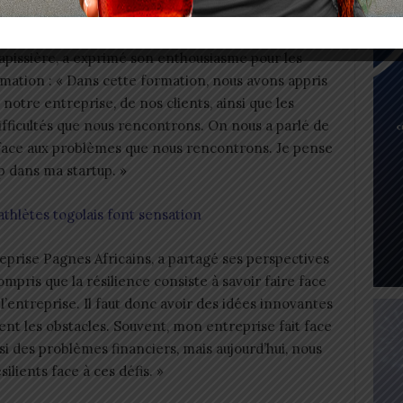
pissière, a exprimé son enthousiasme pour les
rmation : « Dans cette formation, nous avons appris
notre entreprise, de nos clients, ainsi que les
ifficultés que nous rencontrons. On nous a parlé de
face aux problèmes que nous rencontrons. Je pense
p dans ma startup. »
thlètes togolais font sensation
reprise Pagnes Africains, a partagé ses perspectives
 compris que la résilience consiste à savoir faire face
e l’entreprise. Il faut donc avoir des idées innovantes
ent les obstacles. Souvent, mon entreprise fait face
i des problèmes financiers, mais aujourd’hui, nous
ilients face à ces défis. »