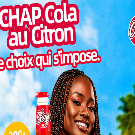
Inter
s, Tilitu Lab, basé à Kara, a célébré le 11 mars 2024 en
morc
 Startups. Pour l’occasion, l’incubateur a accueilli
Togo/
enrichissants sur le thème « Comment bâtir une
sonne
Togo/
liste
ont
la
ESSAL
ques,
visit
 de
SWED
d’une
maitr
s par
L
lors
e des Startups
3
r des éléments tels que la mentalité forte et un
10