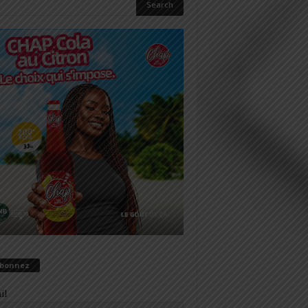
abonnez
il