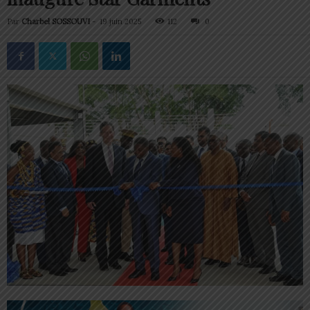
Par
Charbel SOSSOUVI
-
19 juin 2025
112
0