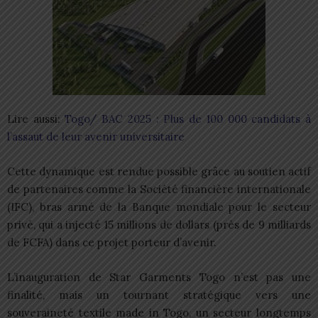
Lire aussi:
Togo/ BAC 2025 : Plus de 100 000 candidats à
l’assaut de leur avenir universitaire
Cette dynamique est rendue possible grâce au soutien actif
de partenaires comme la Société financière internationale
(IFC), bras armé de la Banque mondiale pour le secteur
privé, qui a injecté 15 millions de dollars (près de 9 milliards
de FCFA) dans ce projet porteur d’avenir.
L’inauguration de Star Garments Togo n’est pas une
finalité, mais un tournant stratégique vers une
souveraineté textile made in Togo, un secteur longtemps