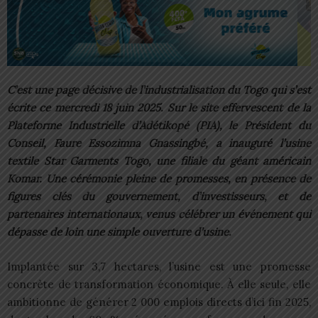
C’est une page décisive de l’industrialisation du Togo qui s’est
écrite ce mercredi 18 juin 2025. Sur le site effervescent de la
Plateforme Industrielle d’Adétikopé (PIA), le Président du
Conseil, Faure Essozimna Gnassingbé, a inauguré l’usine
textile Star Garments Togo, une filiale du géant américain
Komar. Une cérémonie pleine de promesses, en présence de
figures clés du gouvernement, d’investisseurs, et de
partenaires internationaux, venus célébrer un événement qui
dépasse de loin une simple ouverture d’usine.
Implantée sur 3,7 hectares, l’usine est une promesse
concrète de transformation économique. À elle seule, elle
ambitionne de générer 2 000 emplois directs d’ici fin 2025,