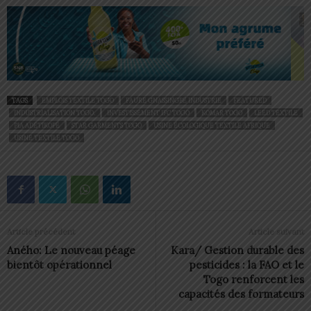
TAGS
EMPLOIS TEXTILE TOGO
FAURE GNASSINGBÉ INDUSTRIE
FEATURED
INDUSTRIALISATION TOGO.
INVESTISSEMENT IFC TOGO
KOMAR TOGO
LEED TEXTILE
PIA ADÉTIKOPÉ
STAR GARMENTS TOGO
USINE ÉCOLOGIQUE TEXTILE AFRIQUE
USINE TEXTILE TOGO
Article précédent
Article suivant
Aného: Le nouveau péage
Kara/ Gestion durable des
bientôt opérationnel
pesticides : la FAO et le
Togo renforcent les
capacités des formateurs