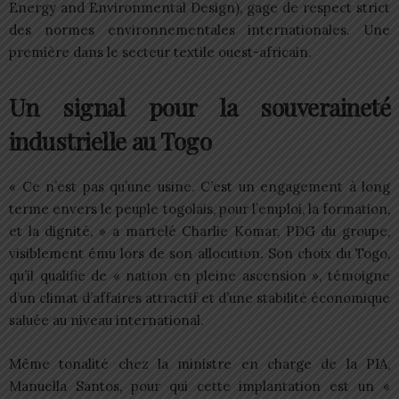
Energy and Environmental Design), gage de respect strict
des normes environnementales internationales. Une
première dans le secteur textile ouest-africain.
Un signal pour la souveraineté
industrielle au Togo
« Ce n’est pas qu’une usine. C’est un engagement à long
terme envers le peuple togolais, pour l’emploi, la formation,
et la dignité, » a martelé Charlie Komar, PDG du groupe,
visiblement ému lors de son allocution. Son choix du Togo,
qu’il qualifie de « nation en pleine ascension », témoigne
d’un climat d’affaires attractif et d’une stabilité économique
saluée au niveau international.
Même tonalité chez la ministre en charge de la PIA,
Manuella Santos, pour qui cette implantation est un «