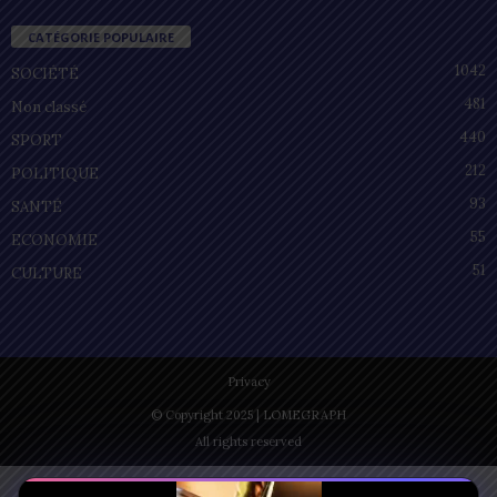
CATÉGORIE POPULAIRE
1042
SOCIÉTÉ
481
Non classé
440
SPORT
212
POLITIQUE
93
SANTÉ
55
ECONOMIE
51
CULTURE
Privacy
© Copyright 2025 | LOMEGRAPH
All rights reserved