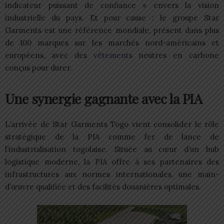
indicateur puissant de confiance » envers la vision
industrielle du pays. Et pour cause : le groupe Star
Garments est une référence mondiale, présent dans plus
de 100 marques sur les marchés nord-américains et
européens, avec des
vêtements
neutres en carbone
conçus pour durer.
Une synergie gagnante avec la PIA
L’arrivée de Star Garments Togo vient consolider le rôle
stratégique de la PIA comme fer de lance de
l’industrialisation togolaise. Située au cœur d’un hub
logistique moderne, la PIA offre à ses partenaires des
infrastructures aux normes internationales, une main-
d’œuvre qualifiée et des facilités douanières optimales.