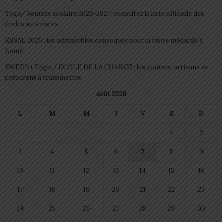
Togo/ Rentrée scolaire 2026-2027: consultez la liste officielle des
écoles autorisées
ESSAL 2026 : les admissibles convoqués pour la visite médicale à
Lomé
SWEDD+ Togo / ECOLE DE LA CHANCE : les maitres-artisans se
préparent à transmettre
août 2026
L
M
M
J
V
S
D
1
2
3
4
5
6
7
8
9
10
11
12
13
14
15
16
17
18
19
20
21
22
23
24
25
26
27
28
29
30