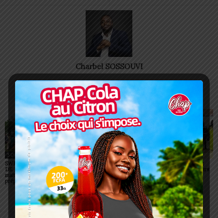
Charbel SOSSOUVI
ARTICLES CONNEXES
PLUS DE L'AUTEUR
SOCIÉTÉ
SOCIÉTÉ
SOCIÉTÉ
SWEDD+ Togo / ECOLE
Glory Night 2026: Sonnie
Vogan : AGRI-ESPOIR
DE LA CHANCE : les
Badu fait chanter des
récompense les meilleurs
maitres-artisans se
milliers de personnes à
talents
préparent à transmettre
Lomé