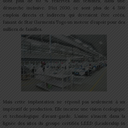
dont plus de 60 % réservés aux femmes, dans une
démarche inclusive. D’ici 2030, ce sont plus de 4 500
emplois directs et indirects qui devraient être créés,
faisant de Star Garments Togo un moteur d’espoir pour des
milliers de familles.
Mais cette implantation ne répond pas seulement à un
impératif de production. Elle incarne une vision écologique
et technologique d’avant-garde. L’usine s’inscrit dans la
lignée des sites du groupe certifiés LEED (Leadership in