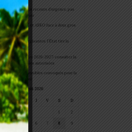
e du lendemain : un recours d’urgence, pas
abitude à banaliser
clubs CAF: ASCK et ASKO face à deux gros
eaux
 Boissons énergisantes: l’État tire la
tte d’alarme
 Rentrée scolaire 2026-2027: consultez la
 officielle des écoles autorisées
 2026 : les admissibles convoqués pour la
e médicale à Lomé
août 2026
M
M
J
V
S
D
1
2
4
5
6
7
8
9