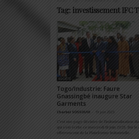
Accueil
Tags
Investissement IFC Togo
Tag: investissement IFC 
SOCIÉTÉ
Togo/Industrie: Faure
Gnassingbé inaugure Star
Garments
Charbel SOSSOUVI
-
19 juin 2025
C’est une page décisive de l’industrialisation 
qui s’est écrite ce mercredi 18 juin 2025. Sur le 
effervescent de la Plateforme Industrielle...