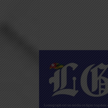
Lomegraph est un média en ligne togolais q