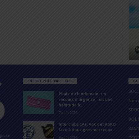
ENCORE PLUS D'ARTICLES
CA
SOC
Pilule du lendemain : un
recours d’urgence, pas une
Non c
habitude à...
SPO
7 août 2026
POL
Interclubs CAF: ASCK et ASKO
SAN
face à deux gros morceaux
ui se
6 août 2026
ECO