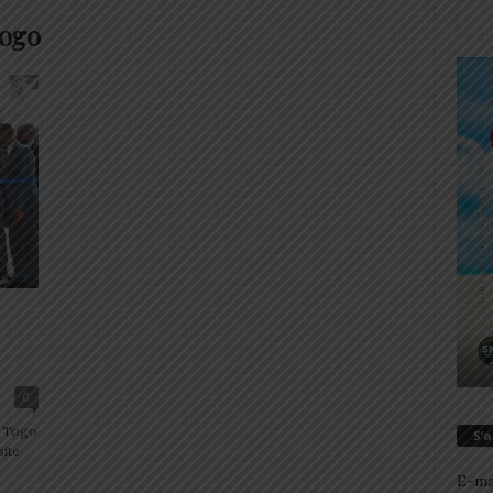
Togo
0
du Togo
S’
site
E-ma