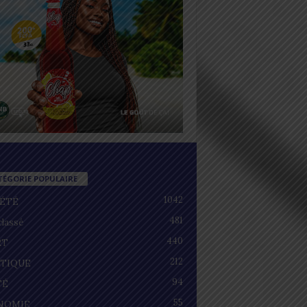
TÉGORIE POPULAIRE
1042
IÉTÉ
481
lassé
440
RT
212
ITIQUE
94
TÉ
55
NOMIE