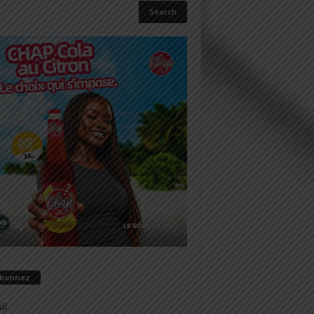
abonnez
il