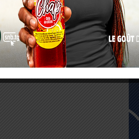
10
17
24
31
« Juil