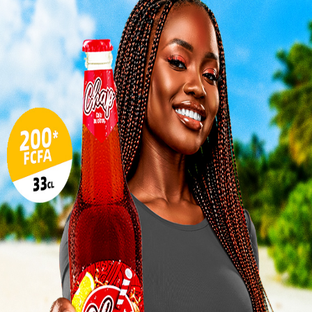
Pilul
une h
Inter
morc
Togo/
sonne
Togo/
liste
ESSAL
visit
L
3