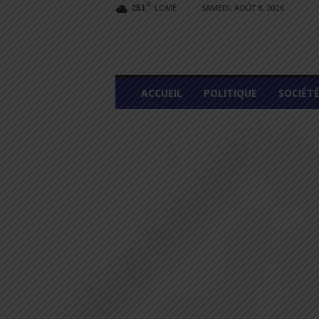
C
LOMÉ
SAMEDI, AOÛT 8, 2026
25.1
L
ACCUEIL
POLITIQUE
SOCIÉT
O
M
E
G
R
A
P
H