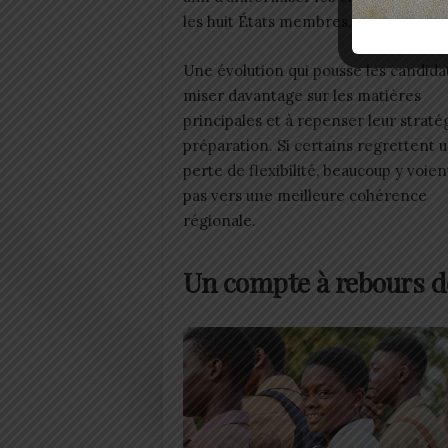
les huit États membres.
Une évolution qui pousse les candida
miser davantage sur les matières
principales et à repenser leur straté
préparation. Si certains regrettent 
perte de flexibilité, beaucoup y voien
pas vers une meilleure cohérence
régionale.
Un compte à rebours d