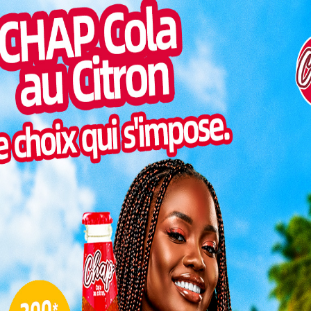
s de
Togo/
re 2025
liste
ESSAL
s
visit
e
SWED
ire
maitr
ielle du
Glory
ulement
milli
enue,
Vogan
atière de scolarisation et de maintien des élèves
talen
Au-delà des statistiques, cette affluence traduit une
velée dans l’institution scolaire, dans un contexte
 jamais un levier de développement.
L
ités
3
Comme le veut la tradition, les directeurs
10