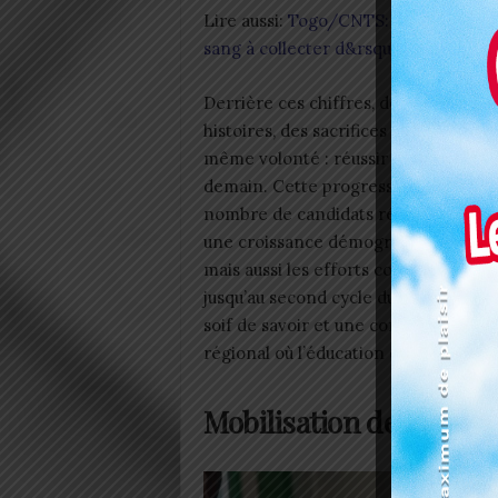
Lire aussi:
Togo/CNTS: 52000 poche
sang à collecter d&rsquo;ici décemb
Derrière ces chiffres, des visages, de
histoires, des sacrifices et surtout un
même volonté : réussir pour constru
demain. Cette progression exponent
nombre de candidats révèle non se
une croissance démographique sout
mais aussi les efforts constants en m
jusqu’au second cycle du secondaire. 
soif de savoir et une confiance renou
régional où l’éducation est plus que
Mobilisation des autor