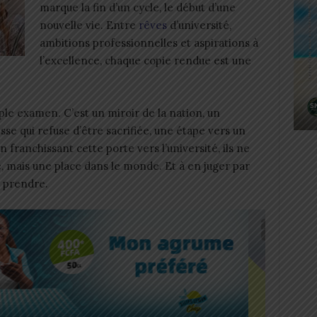
marque la fin d’un cycle, le début d’une
nouvelle vie. Entre
rêves
d’université,
ambitions professionnelles et aspirations à
l’excellence, chaque copie rendue est une
ple examen. C’est un miroir de la nation, un
se qui refuse d’être sacrifiée, une étape vers un
 franchissant cette porte vers l’université, ils ne
 mais une place dans le monde. Et à en juger par
a prendre.