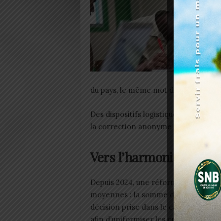
du pays, le même mot d’ordre résonne
Des dispositifs logistiques ont été re
la correction anonyme des copies, ga
Vers l’harmonisation 
Depuis 2024, une réforme passée pre
moyennes : la somme des points des 
décision prise dans le cadre du pro
afin d’uniformiser les critères d’éval