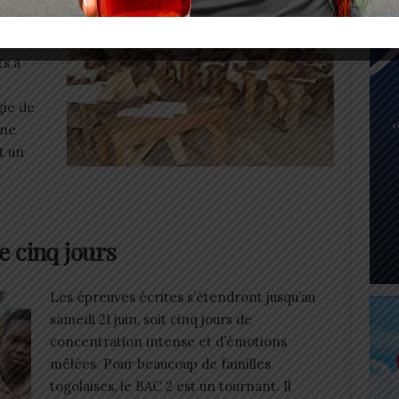
ts à
gie de
une
t un
e cinq jours
Les épreuves écrites s’étendront jusqu’au
samedi 21 juin, soit cinq jours de
concentration intense et d’émotions
mêlées. Pour beaucoup de familles
togolaises, le BAC 2 est un tournant. Il