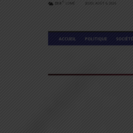
C
LOMÉ
JEUDI, AOÛT 6, 2026
23.6
L
ACCUEIL
POLITIQUE
SOCIÉT
O
M
E
G
R
A
P
H