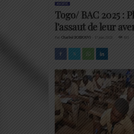
SOCIÉTÉ
Togo/ BAC 2025 : P
l’assaut de leur ave
Par
Charbel SOSSOUVI
-
17 juin 2025
103