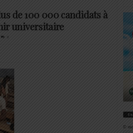
lus de 100 000 candidats à
nir universitaire
0
S’
E-ma