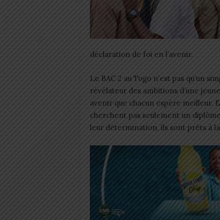
déclaration de foi en l’avenir.
Le BAC 2 au Togo n’est pas qu’un sim
révélateur des ambitions d’une jeunes
avenir que chacun espère meilleur. En
cherchent pas seulement un diplôme,
leur détermination, ils sont prêts à l