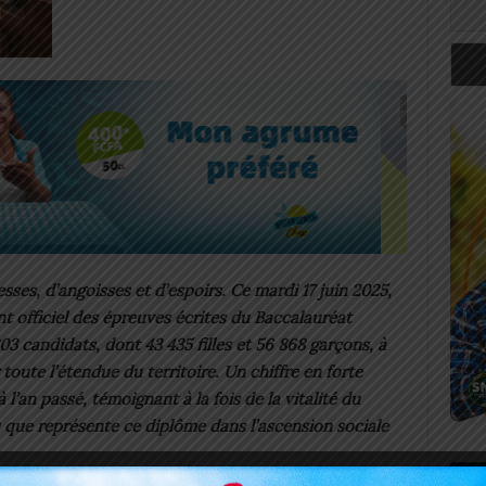
ses, d’angoisses et d’espoirs. Ce mardi 17 juin 2025,
t officiel des épreuves écrites du Baccalauréat
03 candidats, dont 43 435 filles et 56 868 garçons, à
 toute l’étendue du territoire. Un chiffre en forte
l’an passé, témoignant à la fois de la vitalité du
u que représente ce diplôme dans l’ascension sociale
Art