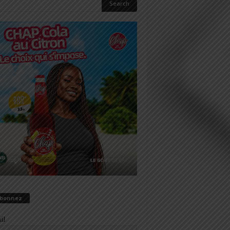
abonnez
il