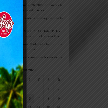
 Rentrée scolaire 2026-2027: consultez la
 officielle des écoles autorisées
 2026 : les admissibles convoqués pour la
e médicale à Lomé
D+ Togo / ECOLE DE LA CHANCE : les
es-artisans se préparent à transmettre
 Night 2026: Sonnie Badu fait chanter des
ers de personnes à Lomé
 : AGRI-ESPOIR récompense les meilleurs
ts
août 2026
M
M
J
V
S
D
1
2
4
5
6
7
8
9
11
12
13
14
15
16