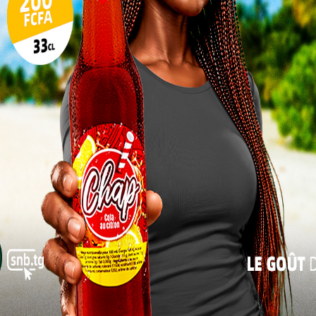
régionaux de l’éducation, accompagnés des
autorités administratives, ont effectué une
17
tournée des centres d’examen, marquant
24
ainsi leur soutien moral aux candidats et
leur vigilance quant au bon déroulement
31
des épreuves. Des centres urbains comme
« Juil
Lomé, Kara ou Sokodé aux coins plus reculés
 : équité, transparence, sécurité.
nforcés, tant pour la sécurisation des sujets que pour
rantissant un traitement équitable pour tous.
du BAC dans l’espace UEMOA
sque inaperçue a bouleversé le calcul des
matières facultatives est désormais plafonnée. Une
cessus d’harmonisation du BAC dans l’espace UEMOA,
uation et de faciliter la mobilité des étudiants entre