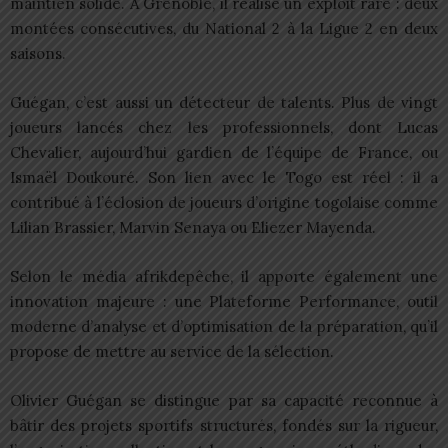
maintien solide. À Grenoble, il réalise un exploit rare : deux
montées consécutives, du National 2 à la Ligue 2 en deux
saisons.
Guégan, c’est aussi un détecteur de talents. Plus de vingt
joueurs lancés chez les professionnels, dont Lucas
Chevalier, aujourd’hui gardien de l’équipe de France, ou
Ismaël Doukouré. Son lien avec le Togo est réel : il a
contribué à l’éclosion de joueurs d’origine togolaise comme
Lilian Brassier, Marvin Senaya ou Eliezer Mayenda.
Selon le média afrikdepêche, il apporte également une
innovation majeure : une Plateforme Performance, outil
moderne d’analyse et d’optimisation de la préparation, qu’il
propose de mettre au service de la sélection.
Olivier Guégan se distingue par sa capacité reconnue à
bâtir des projets sportifs structurés, fondés sur la rigueur,