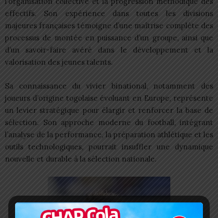
l’organisation collective et la progression méthodique des
effectifs. Son expérience dans toutes les divisions
majeures françaises témoigne d’une maîtrise complète des
processus de montée en puissance d’un groupe, ainsi que
d’un savoir-faire avéré dans le développement et la
valorisation des jeunes talents.
Sa connaissance du vivier binational, notamment des
joueurs d’origine togolaise évoluant en Europe, représente
un levier stratégique pour élargir et renforcer la base de
sélection. Son approche moderne du football, intégrant
l’analyse de la performance, la préparation athlétique et les
outils technologiques, pourrait insuffler une dynamique
nouvelle et durable à la sélection nationale.