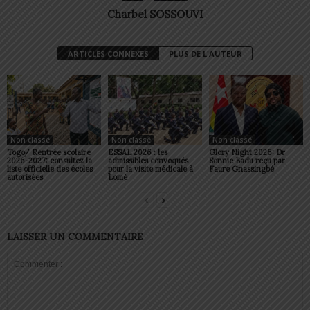
Charbel SOSSOUVI
ARTICLES CONNEXES
PLUS DE L'AUTEUR
Non classé
Non classé
Non classé
Togo/ Rentrée scolaire
ESSAL 2026 : les
Glory Night 2026: Dr
2026-2027: consultez la
admissibles convoqués
Sonnie Badu reçu par
liste officielle des écoles
pour la visite médicale à
Faure Gnassingbé
autorisées
Lomé
LAISSER UN COMMENTAIRE