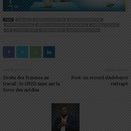
TAGS
CAN 2024
COUPE DU MONDE 2026
ENTRAÎNEUR ÉPERVIERS
ÉPERVIERS DU TOGO
FÉDÉRATION TOGOLAISE DE FOOTBALL
FOOTBALL TOGOLAIS
FTF
HUBERT VELUD
OLIVIER GUÉGAN
SÉLECTIONNEUR TOGO
Article précédent
Article suivant
Droits des femmes au
Foot: un record d’Adebayor
travail : le GF2D mise sur la
rattrapé
force des médias