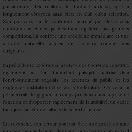
parfaitement les réalités du football africain, qu’il a
longuement côtoyées aussi bien en club qu’en sélection.
Son parcours sur le continent, marqué par des succès
continentaux et des qualifications régulières aux grandes
compétitions, lui confère une crédibilité immédiate et une
autorité naturelle auprès des joueurs comme des
dirigeants.
Sa précédente expérience à la tête des Éperviers constitue
également un atout important, puisqu’il maîtrise déjà
l’environnement togolais, les attentes du public et les
exigences institutionnelles de la Fédération. Ce vécu lui
permettrait de gagner un temps précieux dans la prise de
fonction et d’apporter rapidement de la stabilité, un cadre
tactique clair et une culture de la performance.
En revanche, son retour pourrait être interprété comme
un choix peu audacieux, donnant l’impression d’un regard