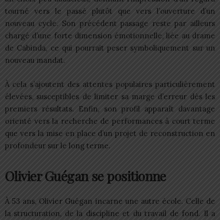
tourné vers le passé plutôt que vers l’ouverture d’un
nouveau cycle. Son précédent passage reste par ailleurs
chargé d’une forte dimension émotionnelle, liée au drame
de Cabinda, ce qui pourrait peser symboliquement sur un
nouveau mandat.
À cela s’ajoutent des attentes populaires particulièrement
élevées, susceptibles de limiter sa marge d’erreur dès les
premiers résultats. Enfin, son profil apparaît davantage
orienté vers la recherche de performances à court terme
que vers la mise en place d’un projet de reconstruction en
profondeur sur le long terme.
Olivier Guégan se positionne
À 53 ans, Olivier Guégan incarne une autre école. Celle de
la structuration, de la discipline et du travail de fond. Il a