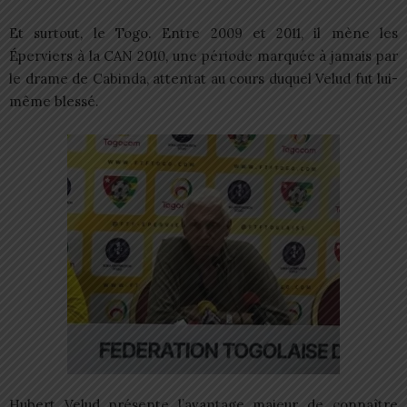
Et surtout, le Togo. Entre 2009 et 2011, il mène les
Éperviers à la CAN 2010, une période marquée à jamais par
le drame de Cabinda, attentat au cours duquel Velud fut lui-
même blessé.
Hubert Velud présente l’avantage majeur de connaître