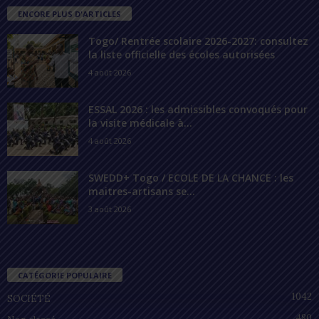
ENCORE PLUS D'ARTICLES
Togo/ Rentrée scolaire 2026-2027: consultez
la liste officielle des écoles autorisées
4 août 2026
ESSAL 2026 : les admissibles convoqués pour
la visite médicale à...
4 août 2026
SWEDD+ Togo / ECOLE DE LA CHANCE : les
maitres-artisans se...
3 août 2026
CATÉGORIE POPULAIRE
1042
SOCIÉTÉ
480