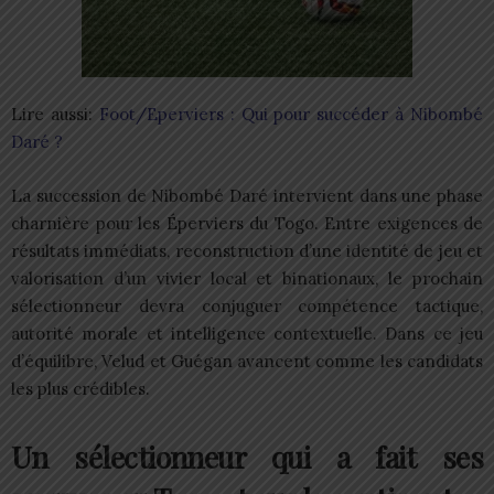
Lire aussi:
Foot/Eperviers : Qui pour succéder à Nibombé
Daré ?
La succession de Nibombé Daré intervient dans une phase
charnière pour les Éperviers du Togo. Entre exigences de
résultats immédiats, reconstruction d’une identité de jeu et
valorisation d’un vivier local et binationaux, le prochain
sélectionneur devra conjuguer compétence tactique,
autorité morale et intelligence contextuelle. Dans ce jeu
d’équilibre, Velud et Guégan avancent comme les candidats
les plus crédibles.
Un sélectionneur qui a fait ses