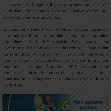
et cohérent sur le papier, il reste à éprouver sa capacité à
le traduire efficacement dans un environnement qu’il
découvrira pour la première fois.
Le choix entre Hubert Velud et Olivier Guégan dépasse le
cadre sportif. Il engage une philosophie, une temporalité,
une vision du football togolais. Velud rassure par
l’expérience et la
connaissance
du terrain. Guégan séduit
par la méthode et la projection vers l’avenir. Au fond, la
vraie question n’est peut-être pas qui est le meilleur
entraîneur, mais quel Épervier la FTF veut voir voler
demain : celui de la mémoire et de l’urgence, ou celui de la
construction et de la patience. Le choix sera lourd de sens
et d’histoire.