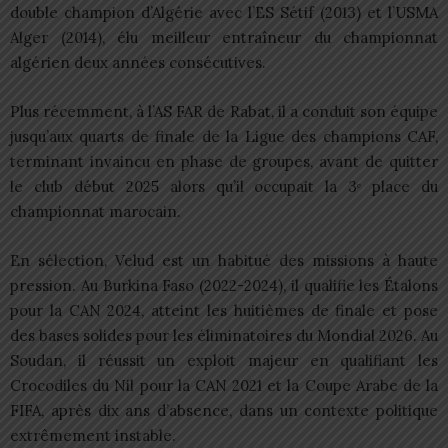
double champion d’Algérie avec l’ES Sétif (2013) et l’USMA
Alger (2014), élu meilleur entraîneur du championnat
algérien deux années consécutives.
Plus récemment, à l’AS FAR de Rabat, il a conduit son équipe
jusqu’aux quarts de finale de la Ligue des champions CAF,
terminant invaincu en phase de groupes, avant de quitter
le club début 2025 alors qu’il occupait la 3ᵉ place du
championnat marocain.
En sélection, Velud est un habitué des missions à haute
pression. Au Burkina Faso (2022-2024), il qualifie les Étalons
pour la CAN 2024, atteint les huitièmes de finale et pose
des bases solides pour les éliminatoires du Mondial 2026. Au
Soudan, il réussit un exploit majeur en qualifiant les
Crocodiles du Nil pour la CAN 2021 et la Coupe Arabe de la
FIFA, après dix ans d’absence, dans un contexte politique
extrêmement instable.