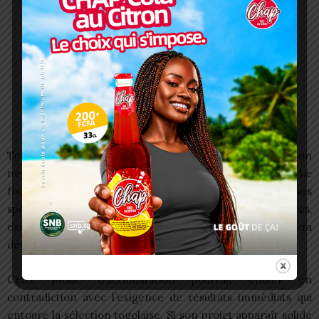
Toutefois, son profil comporte une zone d’ombre non
négligeable : l’absence totale d’expérience en Afrique. Le
football africain, avec ses contraintes logistiques, ses
spécificités culturelles et ses réalités institutionnelles,
exige une capacité d’adaptation rapide que Guégan devra
démontrer.
Cette phase d’acclimatation pourrait entrer en
contradiction avec l’exigence de résultats immédiats qui
entoure la sélection togolaise. Si son projet apparaît solide