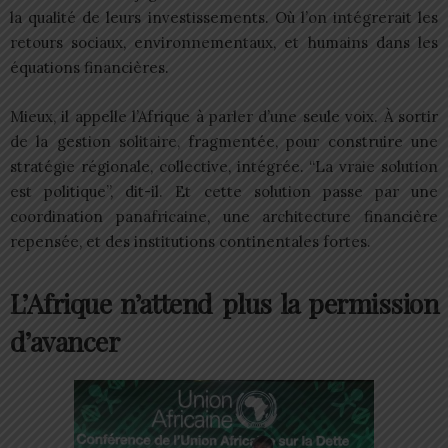
la qualité de leurs investissements. Où l’on intégrerait les
retours sociaux, environnementaux, et humains dans les
équations financières.
Mieux, il appelle l’Afrique à parler d’une seule voix. À sortir
de la gestion solitaire, fragmentée, pour construire une
stratégie régionale, collective, intégrée. “La vraie solution
est politique”, dit-il. Et cette solution passe par une
coordination panafricaine, une architecture financière
repensée, et des institutions continentales fortes.
L’Afrique n’attend plus la permission
d’avancer