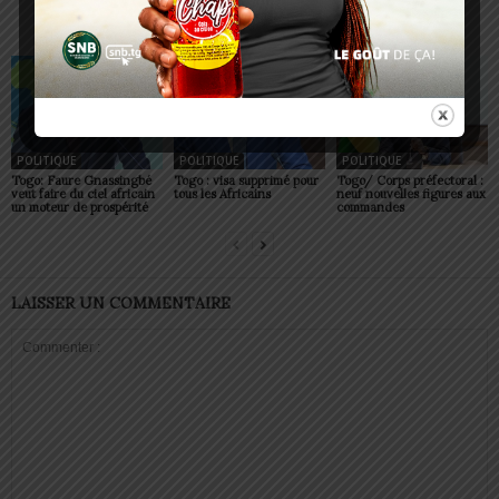
ARTICLES CONNEXES
PLUS DE L'AUTEUR
POLITIQUE
POLITIQUE
POLITIQUE
Togo: Faure Gnassingbé
Togo : visa supprimé pour
Togo/ Corps préfectoral :
veut faire du ciel africain
tous les Africains
neuf nouvelles figures aux
un moteur de prospérité
commandes
LAISSER UN COMMENTAIRE