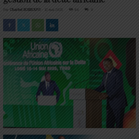
Par
Charbel SOSSOUVI
-
12 mai 2025
84
0