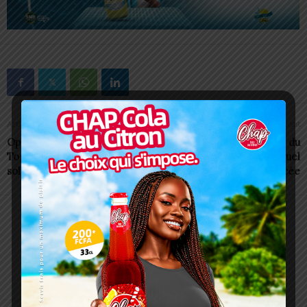
Article précédent
Article suivant
Opération Koundjouaré: Le
FTF: La nouvelle date du
Togo répare et honore ses
congrès ordinaire annuel
soldats
est annoncée
Charbel SOSSOUVI