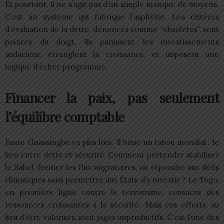
Et pourtant, il ne s’agit pas d’un simple manque de moyens.
C’est un système qui fabrique l’asphyxie. Les critères
d’évaluation de la dette, dénoncés comme “obsolètes”, sont
pointés du doigt. Ils punissent les investissements
audacieux, étranglent la croissance, et imposent une
logique d’échec programmé.
Financer la paix, pas seulement
l’équilibre comptable
Faure Gnassingbé va plus loin. Il brise un tabou mondial : le
lien entre dette et sécurité. Comment prétendre stabiliser
le Sahel, freiner les flux migratoires, ou répondre aux défis
climatiques sans permettre aux États d’y investir ? Le Togo,
en première ligne contre le terrorisme, consacre des
ressources croissantes à la sécurité. Mais ces efforts, au
lieu d’être valorisés, sont jugés improductifs. C’est l’une des