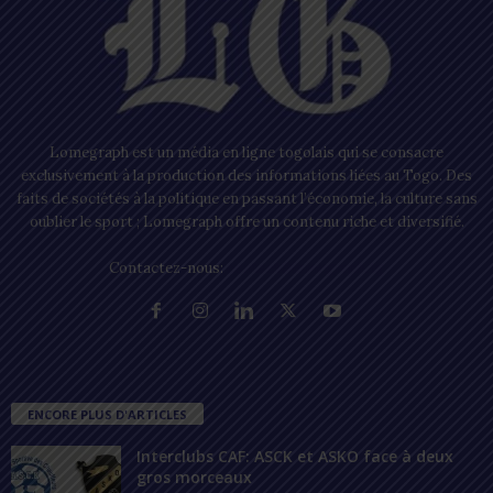
Lomegraph est un média en ligne togolais qui se consacre
exclusivement à la production des informations liées au Togo. Des
faits de sociétés à la politique en passant l’économie, la culture sans
oublier le sport ; Lomegraph offre un contenu riche et diversifié.
Contactez-nous:
contact@lomegraph.tg
ENCORE PLUS D'ARTICLES
Interclubs CAF: ASCK et ASKO face à deux
gros morceaux