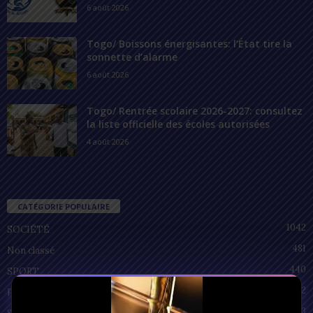
6 août 2026
Togo/ Boissons énergisantes: l’État tire la
sonnette d’alarme
6 août 2026
Togo/ Rentrée scolaire 2026-2027: consultez
la liste officielle des écoles autorisées
4 août 2026
CATÉGORIE POPULAIRE
1042
SOCIÉTÉ
481
Non classé
440
SPORT
212
POLITIQUE
93