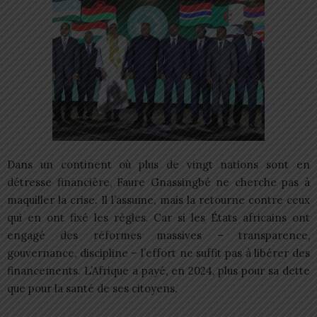
Dans un continent où plus de vingt nations sont en
détresse financière, Faure Gnassingbé ne cherche pas à
maquiller la crise. Il l’assume, mais la retourne contre ceux
qui en ont fixé les règles. Car si les États africains ont
engagé des réformes massives – transparence,
gouvernance, discipline – l’effort ne suffit pas à libérer des
financements. L’Afrique a payé, en 2024, plus pour sa dette
que pour la santé de ses citoyens.