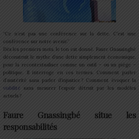
“Ce n’est pas une conférence sur la dette. C’est une
conférence sur notre avenir.”
Dès les premiers mots, le ton est donné. Faure Gnassingbé
déconstruit le mythe d’une dette simplement économique,
pour la recontextualiser comme un outil – ou un piège –
politique. Il interroge en ces termes. Comment parler
d’austérité sans parler d’injustice ? Comment évoquer la
viabilité
sans mesurer l’espoir détruit par les modèles
actuels ?
Faure Gnassingbé situe les
responsabilités