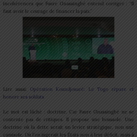
incohérences que Faure Gnassingbé entend corriger : “Il
faut avoir le courage de financer la paix.”
Lire aussi:
Opération Koundjouaré: Le Togo répare et
honore ses soldats
Le mot est lâché : doctrine. Car Faure Gnassingbé ne se
contente pas de critiques. Il propose une boussole. Une
doctrine où la dette serait un levier stratégique, non une
camisole. Où l’on jugerait les États non à leur déficit, mais à