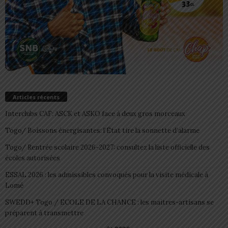
Articles récents
Interclubs CAF: ASCK et ASKO face à deux gros morceaux
Togo/ Boissons énergisantes: l’État tire la sonnette d’alarme
Togo/ Rentrée scolaire 2026-2027: consultez la liste officielle des
écoles autorisées
ESSAL 2026 : les admissibles convoqués pour la visite médicale à
Lomé
SWEDD+ Togo / ECOLE DE LA CHANCE : les maitres-artisans se
préparent à transmettre