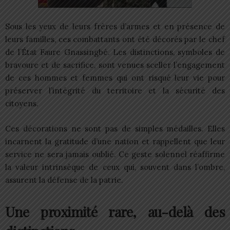
Sous les yeux de leurs frères d’armes et en présence de
leurs familles, ces combattants ont été décorés par le chef
de l’État Faure Gnassingbé. Les distinctions, symboles de
bravoure et de sacrifice, sont venues sceller l’engagement
de ces hommes et femmes qui ont risqué leur vie pour
préserver l’intégrité du territoire et la sécurité des
citoyens.
Ces décorations ne sont pas de simples médailles. Elles
incarnent la gratitude d’une nation et rappellent que leur
service ne sera jamais oublié. Ce geste solennel réaffirme
la valeur intrinsèque de ceux qui, souvent dans l’ombre,
assurent la défense de la patrie.
Une proximité rare, au-delà des