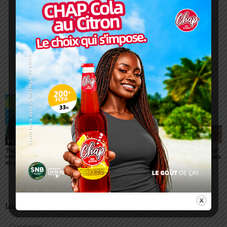
Charbel SOSSOUVI
ARTICLES CONNEXES
PLUS DE L'AUTEUR
POLITIQUE
POLITIQUE
POLITIQUE
Togo: Faure Gnassingbé
Togo : visa supprimé pour
Togo/ Corps préfectoral :
veut faire du ciel africain
tous les Africains
neuf nouvelles figures aux
un moteur de prospérité
commandes
LAISSER UN COMMENTAIRE