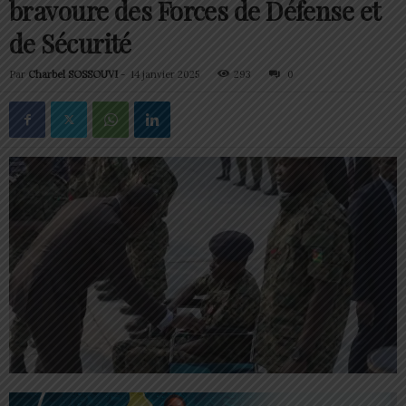
bravoure des Forces de Défense et
de Sécurité
Par
Charbel SOSSOUVI
-
14 janvier 2025
293
0