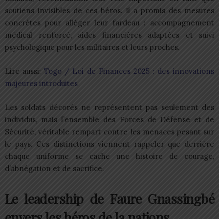
soutiens invisibles de ces héros. Il a promis des mesures
concrètes pour alléger leur fardeau : accompagnement
médical renforcé, aides financières adaptées et suivi
psychologique pour les militaires et leurs proches.
Lire aussi:
Togo / Loi de Finances 2025 : des innovations
majeures introduites
Les soldats décorés ne représentent pas seulement des
individus, mais l’ensemble des Forces de Défense et de
Sécurité, véritable rempart contre les menaces pesant sur
le pays. Ces distinctions viennent rappeler que derrière
chaque uniforme se cache une histoire de courage,
d’abnégation et de sacrifice.
Le leadership de Faure Gnassingbé
envers les héros de la nations