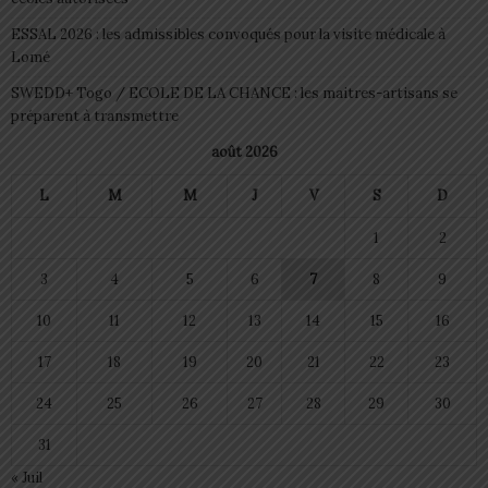
ESSAL 2026 : les admissibles convoqués pour la visite médicale à
Lomé
SWEDD+ Togo / ECOLE DE LA CHANCE : les maitres-artisans se
préparent à transmettre
août 2026
L
M
M
J
V
S
D
1
2
3
4
5
6
7
8
9
10
11
12
13
14
15
16
17
18
19
20
21
22
23
24
25
26
27
28
29
30
31
« Juil