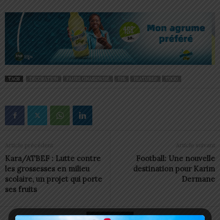
TAGS
DÉCORATION
FAURE GNASSINGBÉ
FDS
FEATURED
TOGO
Article précédent
Article suivant
Kara/ATBEF : Lutte contre
Football: Une nouvelle
les grossesses en milieu
destination pour Karim
scolaire, un projet qui porte
Dermane
ses fruits