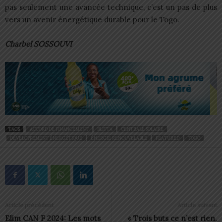
pas seulement une avancée technique, c’est un pas de plus
vers un avenir énergétique durable pour le Togo.
Charbel SOSSOUVI
TAGS
ACCORD DE FINANCEMENT
BLITTA
CENTRALE SOLAIRE
DÉVELOPPEMENT ÉNERGÉTIQUE
ÉNERGIE RENOUVELABLE
FEATURED
TOGO
Article précédent
Article suivant
Elim CAN F 2024: Les mots
« Trois buts ce n’est rien.