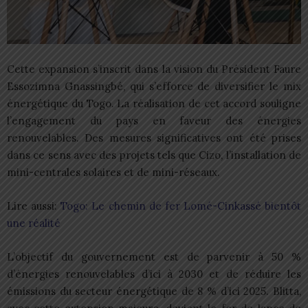
Cette expansion s’inscrit dans la vision du Président Faure
Essozimna Gnassingbé, qui s’efforce de diversifier le mix
énergétique du Togo. La réalisation de cet accord souligne
l’engagement du pays en faveur des énergies
renouvelables. Des mesures significatives ont été prises
dans ce sens avec des projets tels que Cizo, l’installation de
mini-centrales solaires et de mini-réseaux.
Lire aussi:
Togo: Le chemin de fer Lomé-Cinkassé bientôt
une réalité
L’objectif du gouvernement est de parvenir à 50 %
d’énergies renouvelables d’ici à 2030 et de réduire les
émissions du secteur énergétique de 8 % d’ici 2025. Blitta,