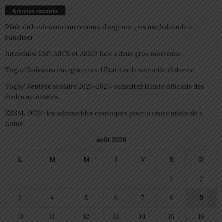
Articles récents
Pilule du lendemain : un recours d’urgence, pas une habitude à
banaliser
Interclubs CAF: ASCK et ASKO face à deux gros morceaux
Togo/ Boissons énergisantes: l’État tire la sonnette d’alarme
Togo/ Rentrée scolaire 2026-2027: consultez la liste officielle des
écoles autorisées
ESSAL 2026 : les admissibles convoqués pour la visite médicale à
Lomé
août 2026
L
M
M
J
V
S
D
1
2
3
4
5
6
7
8
9
10
11
12
13
14
15
16