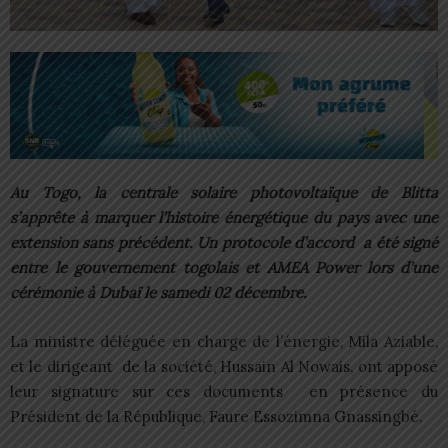
Au Togo, la centrale solaire photovoltaïque de Blitta
s’apprête à marquer l’histoire énergétique du pays avec une
extension sans précédent. Un protocole d’accord a été signé
entre le gouvernement togolais et AMEA Power lors d’une
cérémonie à Dubaï le samedi 02 décembre.
La ministre déléguée en charge de l’énergie, Mila Aziable,
et le dirigeant de la société, Hussain Al Nowais, ont apposé
leur signature sur ces documents en présence du
Président de la République, Faure Essozimna Gnassingbé.