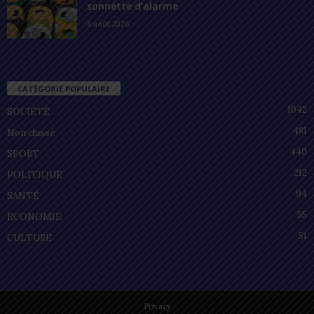
sonnette d’alarme
6 août 2026
CATÉGORIE POPULAIRE
1042
SOCIÉTÉ
481
Non classé
440
SPORT
212
POLITIQUE
94
SANTÉ
55
ECONOMIE
51
CULTURE
Privacy