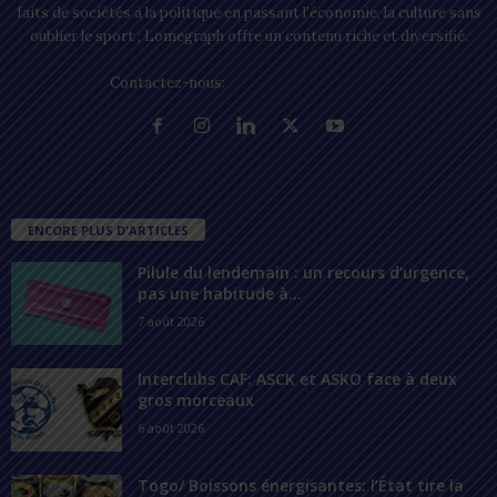
faits de sociétés à la politique en passant l’économie, la culture sans
oublier le sport ; Lomegraph offre un contenu riche et diversifié.
Contactez-nous:
contact@lomegraph.tg
ENCORE PLUS D'ARTICLES
Pilule du lendemain : un recours d’urgence,
pas une habitude à...
7 août 2026
Interclubs CAF: ASCK et ASKO face à deux
gros morceaux
6 août 2026
Togo/ Boissons énergisantes: l’État tire la