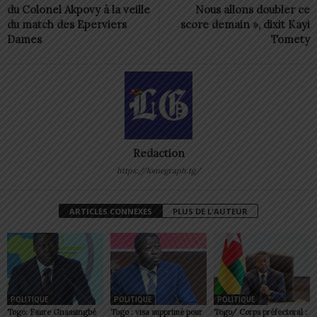
du Colonel Akpovy à la veille
Nous allons doubler ce
du match des Eperviers
score demain », dixit Kayi
Dames
Tomety
Redaction
https://lomegraph.tg/
ARTICLES CONNEXES
PLUS DE L'AUTEUR
POLITIQUE
POLITIQUE
POLITIQUE
Togo: Faure Gnassingbé
Togo : visa supprimé pour
Togo/ Corps préfectoral :