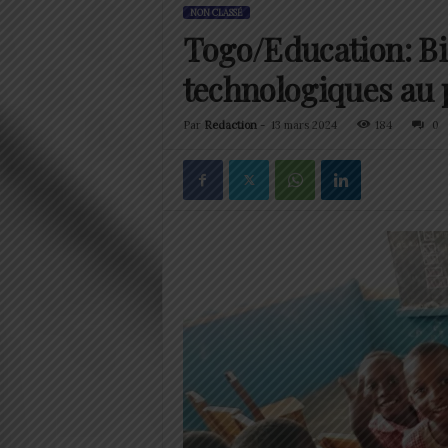
NON CLASSÉ
Togo/Education: Bi
technologiques au 
Par
Redaction
-
13 mars 2024
184
0