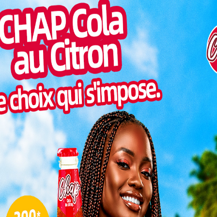
ravail des éducateurs et éducatrices.
Pilul
une h
ec les principaux acteurs du secteur éducatif, le
Inter
 une mise à jour de l’emploi du temps dans les
morc
 tout le pays. Cette actualisation vise à intégrer de
Togo/
 champs de formation élaborés depuis 2014, tout en
sonne
fférentes disciplines.
Togo/
liste
 aux réalités de notre temps
ESSAL
visit
u temps prend en compte les évolutions récentes
notamment l’importance croissante des langues et
s, des sciences et technologies, de l’éducation
L
et culturelle, ainsi que de l’éducation physique et
me horaire de ces disciplines, le ministère espère
s équilibré et plus adapté aux besoins des enfants
3
10