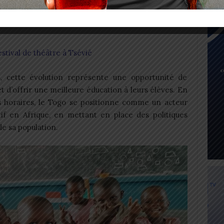
aire à travers tout le territoire. Cette démarche
rme de
développement
durable et de prospérité pour
stival de théâtre à Tsévié
s, cette évolution représente une opportunité de
 et d’offrir une meilleure éducation à leurs élèves. En
 horaires, le Togo se positionne comme un acteur
f en Afrique, en mettant en place des politiques
e sa population.