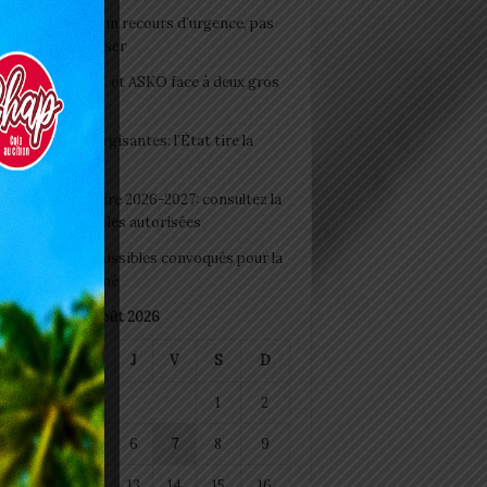
e du lendemain : un recours d’urgence, pas
abitude à banaliser
clubs CAF: ASCK et ASKO face à deux gros
eaux
 Boissons énergisantes: l’État tire la
tte d’alarme
 Rentrée scolaire 2026-2027: consultez la
 officielle des écoles autorisées
 2026 : les admissibles convoqués pour la
e médicale à Lomé
août 2026
M
M
J
V
S
D
1
2
4
5
6
7
8
9
11
12
13
14
15
16