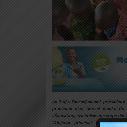
Au Togo, l’enseignement préscolaire 
prochaine d’un nouvel emploi du
l’Éducation, symbolise une étape déci
L’objectif principal de cette init