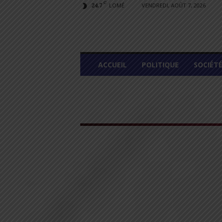
C
LOMÉ
VENDREDI, AOÛT 7, 2026
24.7
L
ACCUEIL
POLITIQUE
SOCIÉT
O
M
E
G
R
A
P
H