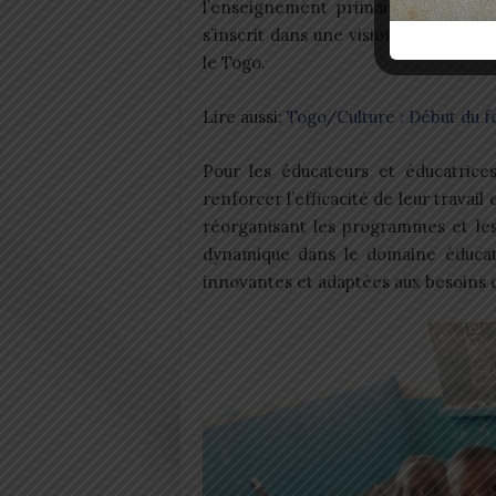
l’enseignement primaire et préscol
s’inscrit dans une vision à long te
le Togo.
Lire aussi:
Togo/Culture : Début du fe
Pour les éducateurs et éducatrice
renforcer l’efficacité de leur travail
réorganisant les programmes et les
dynamique dans le domaine éducati
innovantes et adaptées aux besoins d