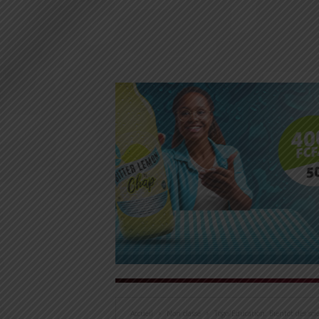
Accueil
Non classé
Togo/Education: Bientôt des sci