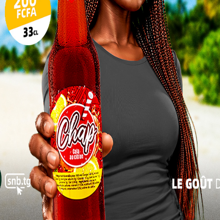
17
24
31
« Juil
adre d’une vaste initiative de modernisation de
nement togolais depuis plus l’an 2014. En effet, le
e curriculaire visant à améliorer la qualité de