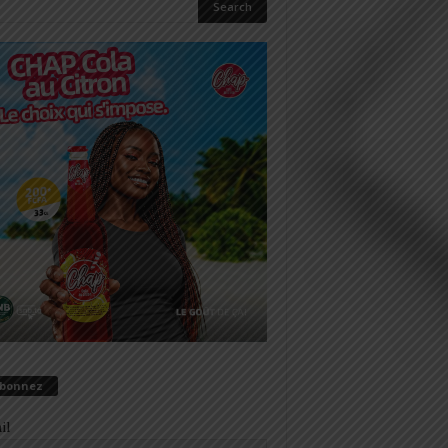
abonnez
il