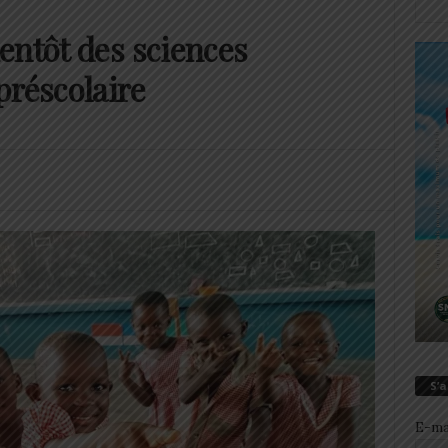
entôt des sciences
préscolaire
S’
E-ma