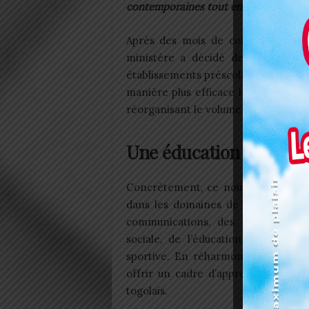
contemporaines tout en facilitant le t
Après des mois de concertations av
ministère a décidé de procéder à
établissements préscolaires à travers
manière plus efficace les nouveaux
réorganisant le volume horaire des di
Une éducation adaptées
Concrètement, ce nouvel emploi d
dans les domaines de l’éducation, 
communications, des mathématique
sociale, de l’éducation artistique 
sportive. En réharmonisant le volu
offrir un cadre d’apprentissage plu
togolais.