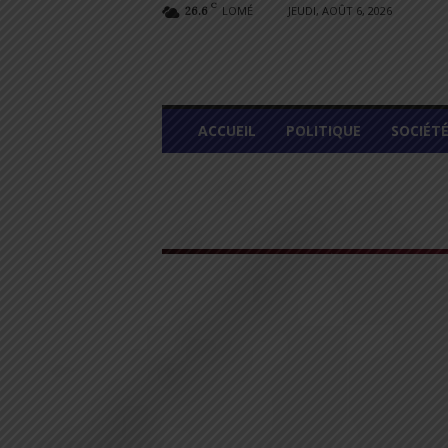
C
LOMÉ
JEUDI, AOÛT 6, 2026
26.6
L
ACCUEIL
POLITIQUE
SOCIÉT
O
M
E
G
R
A
P
H