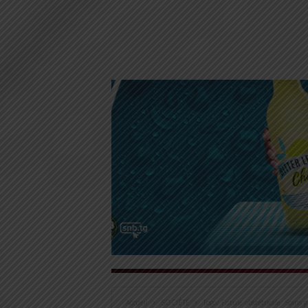
Accueil
SOCIÉTÉ
Togo/ Fistule obstétricale: Soins 