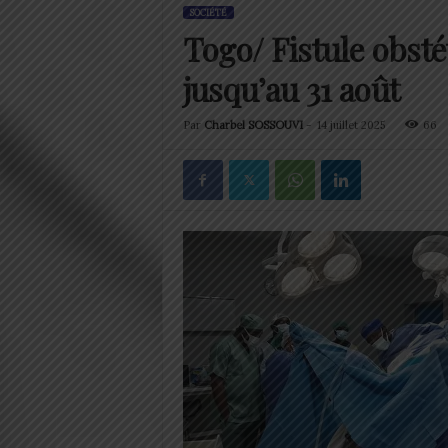
SOCIÉTÉ
Togo/ Fistule obstét
jusqu’au 31 août
Par
Charbel SOSSOUVI
-
14 juillet 2025
66