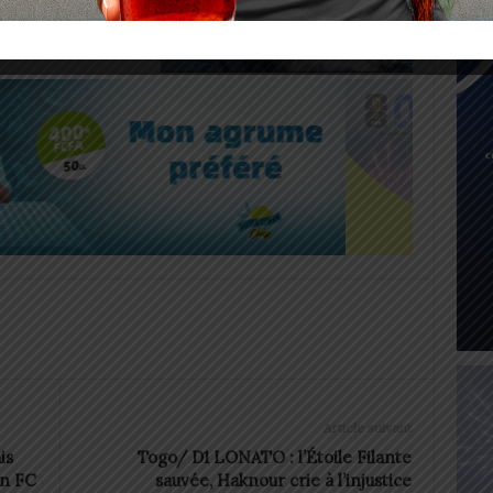
e.
Article suivant
is
Togo/ D1 LONATO : l’Étoile Filante
an FC
sauvée, Haknour crie à l’injustice