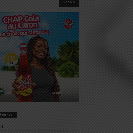
abonnez
il