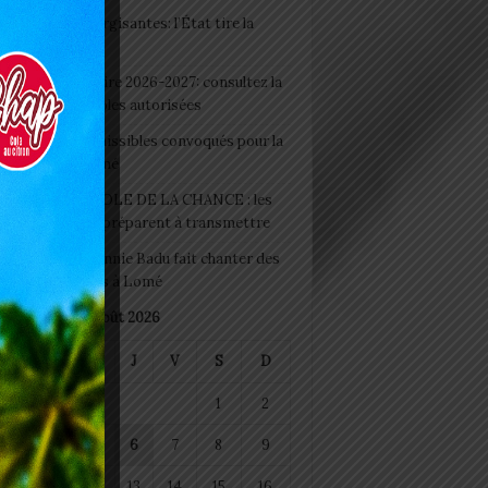
 Boissons énergisantes: l’État tire la
tte d’alarme
 Rentrée scolaire 2026-2027: consultez la
 officielle des écoles autorisées
 2026 : les admissibles convoqués pour la
e médicale à Lomé
D+ Togo / ECOLE DE LA CHANCE : les
es-artisans se préparent à transmettre
 Night 2026: Sonnie Badu fait chanter des
ers de personnes à Lomé
août 2026
M
M
J
V
S
D
1
2
4
5
6
7
8
9
11
12
13
14
15
16