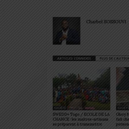
Charbel SOSSOUVI
ARTICLES CONNEXES
PLUS DE L'AUTEU
SOCIÉTÉ
SOCIÉTÉ
SWEDD+ Togo / ECOLE DE LA
Glory 
CHANCE : les maitres-artisans
fait ch
se préparent à transmettre
person