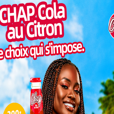
Togo/
sonne
31 août,
Togo/
es de la
liste
itoire.
ESSAL
 soigner
visit
risées par des accouchements longs, difficiles, et
SWED
quate.
maitr
Glory
bstétricale
milli
qu’un problème de santé. Elle est le reflet d’un accès
’urgence. Cette déchirure interne, provoquée par un
L
traîne une incontinence chronique des urines et/ou
ysique, c’est une véritable détresse psychologique et
mmunautaire, perte d’estime de soi.
3
10