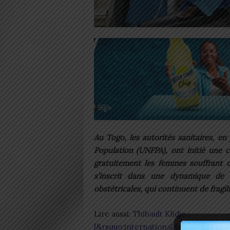
Au Togo, les autorités sanitaires, e
Population (UNFPA), ont initié une 
gratuitement les femmes souffrant de
s’inscrit dans une dynamique de 
obstétricales, qui continuent de fragil
Lire aussi:
Thibault Klidje :
l&rsquo;international togolais bat le