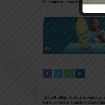
Le temps est venu de briser le silenc
Article précédent
Thibault Klidje : l’international togola
bat le record de transfert d’Hiberni