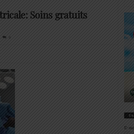
ricale: Soins gratuits
0
S’
E-ma