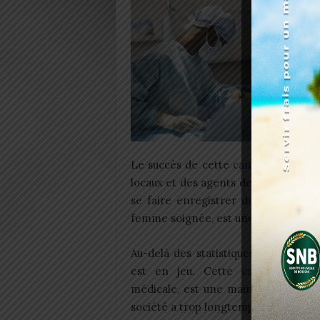
Le succès de cette
campagne
repose
locaux et des agents de santé. Info
se faire enregistrer devient un dev
femme soignée, est une victoire contre
Au-delà des statistiques, c’est la d
est en jeu. Cette campagne, plu
médicale, est une main tendue à tou
société a trop longtemps oubliées.