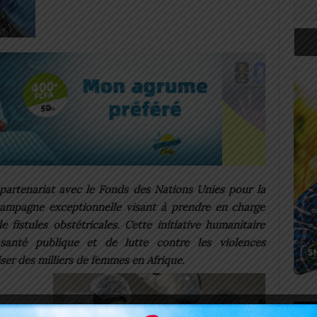
n partenariat avec le Fonds des Nations Unies pour la
campagne exceptionnelle visant à prendre en charge
 fistules obstétricales. Cette initiative humanitaire
santé publique et de lutte contre les violences
iser des milliers de femmes en Afrique.
Art
 record