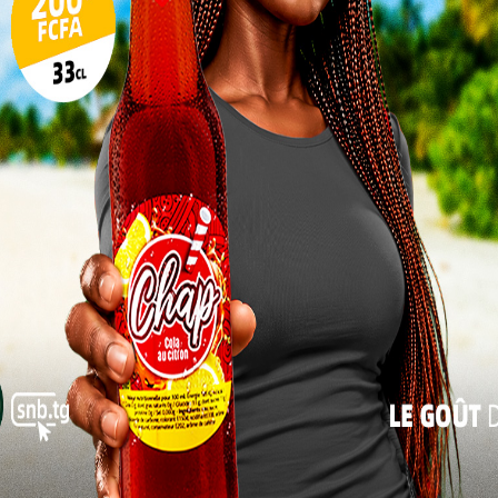
Loin d’être une fatalité, la fistule obstétricale se
soigne, à condition d’être détectée et prise en
17
charge à temps. Par cette campagne, le
24
gouvernement togolais et ses partenaires
offrent non seulement un accès gratuit aux soins
31
chirurgicaux spécialisés, mais aussi un
« Juil
accompagnement psychologique, gage d’un
retour à la vie sociale des survivantes.
 sur la mobilisation des communautés, des leaders
rmer, orienter, encourager les femmes concernées à
oir collectif. Chaque témoignage recueilli, chaque
 l’injustice de la fistule obstétricale.
ignité humaine qui
s qu’une action
tes celles que la