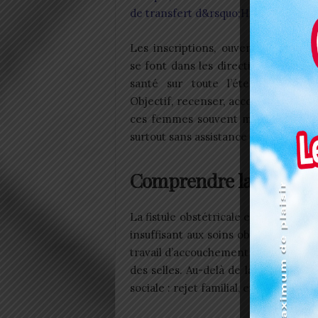
de transfert d&rsquo;Hibernian FC
Les inscriptions, ouvertes jusqu’au 
se font dans les directions régional
santé sur toute l’étendue du terr
Objectif, recenser, accompagner et
ces femmes souvent marginalisées, b
surtout sans assistance médicale adé
Comprendre la fistule o
La fistule obstétricale est bien plus 
insuffisant aux soins obstétricaux d
travail d’accouchement prolongé, en
des selles. Au-delà de la douleur ph
sociale : rejet familial, exclusion co