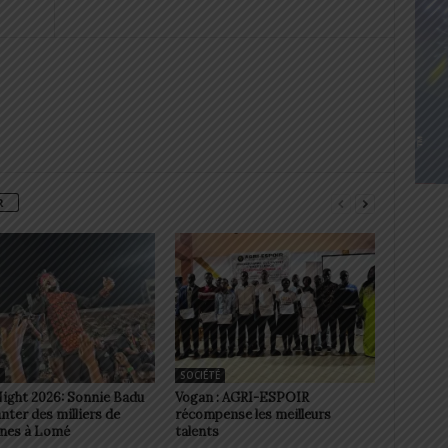
R
SOCIÉTÉ
Night 2026: Sonnie Badu
Vogan : AGRI-ESPOIR
anter des milliers de
récompense les meilleurs
nes à Lomé
talents