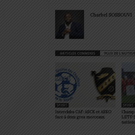
Charbel SOSSOUVI
ARTICLES CONNEXES
PLUS DE L'AUTEU
SPORT
SPORT
Interclubs CAF: ASCK et ASKO
Champio
face à deux gros morceaux
LETP S
nationa