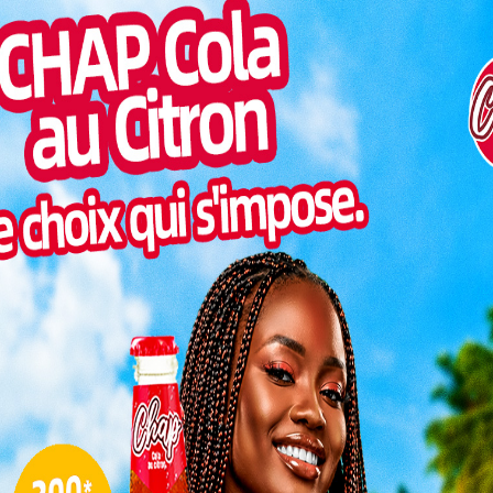
manche. À 24 ans seulement, Klidje s’engage pour trois
Inter
morc
supplémentaire.
Togo/
rgement
sonne
 de 2007
Togo/
n Ulises
liste
0 £. Ce
ESSAL
nfiance
visit
aiment
SWED
se avec
maitr
ts en 39
L
rté pour le Togo
ray, ne tarit pas d’éloges sur les qualités de Klidje :
3
pplémentaires à notre ligne d’attaque. À 24 ans, il a
10