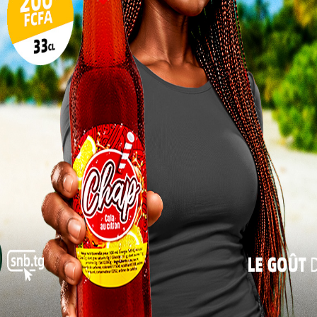
gression et nous sommes vraiment impatients de
a-t-il affirmé.
17
24
Lire aussi:
Togo: « Les élections auront bel
et bien lieu le 17 juillet », dixit Hodabalo
31
Awate
« Juil
Avant son arrivée en Écosse, Klidje a joué
en France, recruté par Bordeaux quand il
était encore adolescent. Malgré une
période assez difficile marquée par une
il a su rebondir en Suisse, où il a progressivement
golais, il compte déjà 18 sélections et a inscrit deux
ner le football togolais à l’étranger.
ne excellente nouvelle pour le football togolais, qui
oser sur la scène européenne.