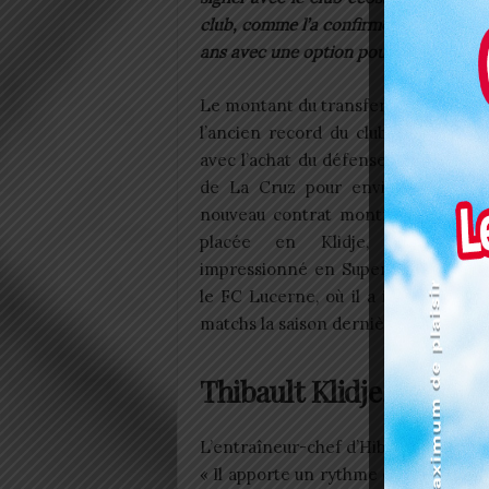
club, comme l’a confirmé la BBC ce di
ans avec une option pour une année 
Le montant du transfert dépasse la
l’ancien record du club, qui datait
avec l’achat du défenseur équatorie
de La Cruz pour environ 700 00
nouveau contrat montre bien la
co
placée en Klidje, qui a vr
impressionné en Super League suis
le FC Lucerne, où il a inscrit 12 bu
matchs la saison dernière.
Thibault Klidje, une fie
L’entraîneur-chef d’Hibernian, David G
« Il apporte un rythme et une ruse su