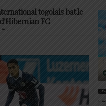
nternational togolais bat le
t d’Hibernian FC
0
S’
E-ma