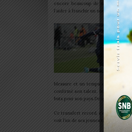
encore beaucoup de marge de pro
l’aider à franchir un nouveau palier, »
blessure et un temps de jeu limité, 
confirmé son talent. International to
buts pour son pays.De quoi faire rayon
Ce transfert record, c’est vraiment u
voit l’un de ses jeunes talents s’imp