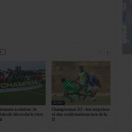
R
SPORT
nnats scolaires : le
Championnat D2 : des surprises
okodé décroche le titre
et des confirmations lors de la
l
J2