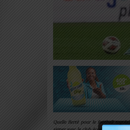
Quelle fierté pour le football togolai
signer avec le club écossais d’Hibern