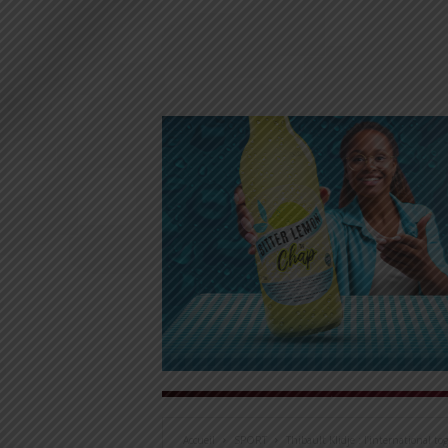
Accueil
SPORT
Thibault Klidje : l’international to