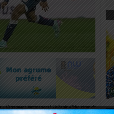
s ! L’attaquant international Thibault Klidje vient de
Art
ian FC. Il bat du même coup le record de transfert du