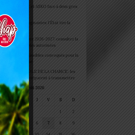
clubs CAF: ASCK et ASKO face à deux gros
eaux
 Boissons énergisantes: l’État tire la
tte d’alarme
 Rentrée scolaire 2026-2027: consultez la
 officielle des écoles autorisées
 2026 : les admissibles convoqués pour la
e médicale à Lomé
D+ Togo / ECOLE DE LA CHANCE : les
es-artisans se préparent à transmettre
août 2026
M
M
J
V
S
D
1
2
4
5
6
7
8
9
11
12
13
14
15
16