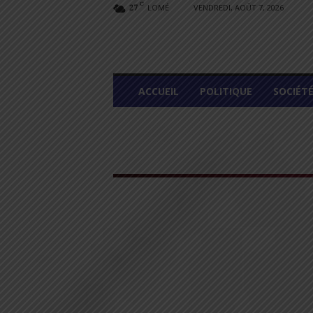
C
LOMÉ
VENDREDI, AOÛT 7, 2026
27
L
ACCUEIL
POLITIQUE
SOCIÉT
O
M
E
G
R
A
P
H