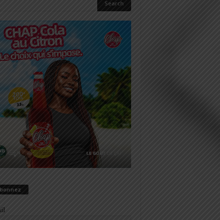
abonnez
il