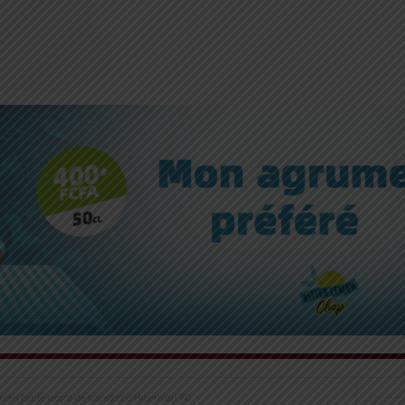
golais bat le record de transfert d’Hibernian FC