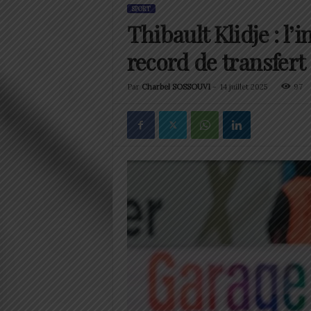
SPORT
Thibault Klidje : l’i
record de transfer
Par
Charbel SOSSOUVI
-
14 juillet 2025
97