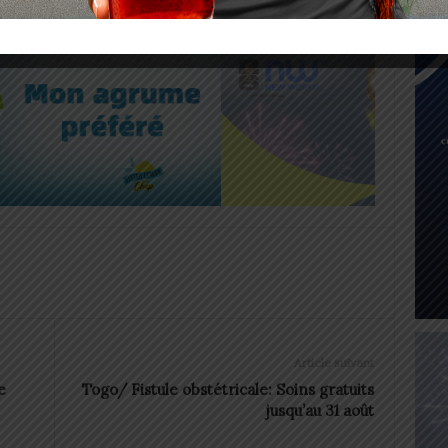
Article suivant
e
Togo/ Fistule obstétricale: Soins gratuits
jusqu’au 31 août