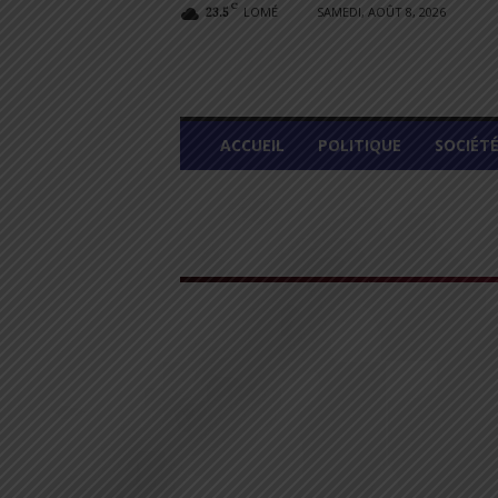
C
LOMÉ
SAMEDI, AOÛT 8, 2026
23.5
L
ACCUEIL
POLITIQUE
SOCIÉT
O
M
E
G
R
A
P
H