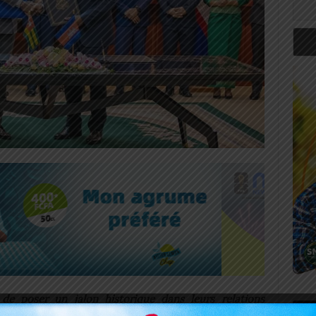
e poser un jalon historique dans leurs relations
Art
 le ministre togolais des Affaires étrangères Robert