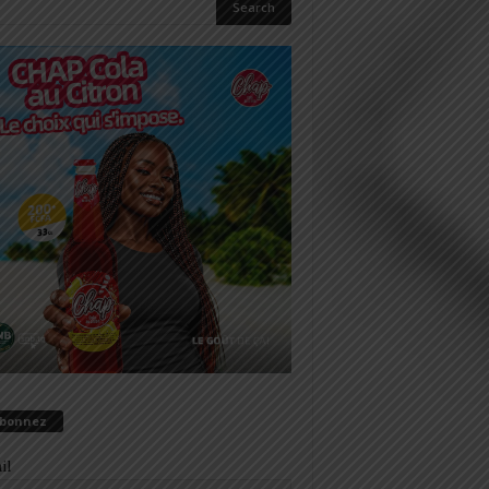
abonnez
il