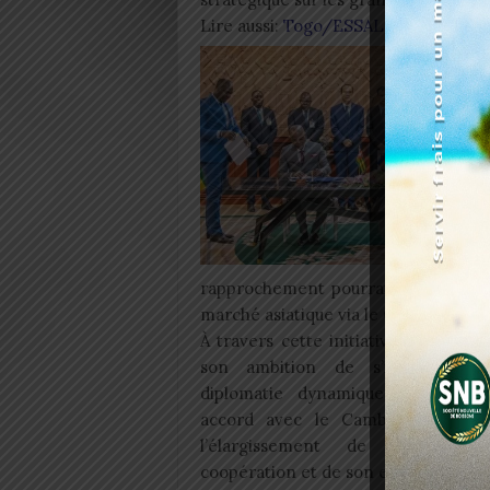
Lire aussi:
Togo/ESSAL: Les candidat
rapprochement pourrait également p
marché asiatique via le Cambodge, et
À travers cette initiative, le Togo 
son ambition de s’inscrire da
diplomatie dynamique et influen
accord avec le Cambodge témoi
l’élargissement de son rés
coopération et de son engagement à