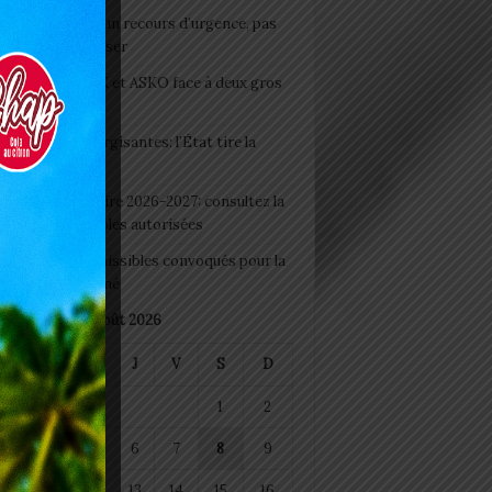
e du lendemain : un recours d’urgence, pas
abitude à banaliser
clubs CAF: ASCK et ASKO face à deux gros
eaux
 Boissons énergisantes: l’État tire la
tte d’alarme
 Rentrée scolaire 2026-2027: consultez la
 officielle des écoles autorisées
 2026 : les admissibles convoqués pour la
e médicale à Lomé
août 2026
M
M
J
V
S
D
1
2
4
5
6
7
8
9
11
12
13
14
15
16