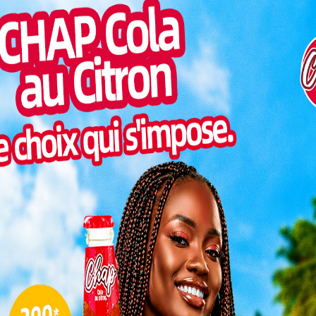
Pilul
, le Vice-Premier ministre PRAK Sokhonn, ont signé
une h
e de visas pour les détenteurs de passeports
f, fluidifier les échanges officiels et renforcer le
Inter
.
morc
s diplomates et hauts
Togo/
pas qu’une simple formalité
sonne
onté mutuelle d’intensifier
Togo/
d’instaurer une
coopération
liste
ESSAL
visit
ord pour le Togo
stres togolais et cambodgien
L
andum d’Entente (MOU)
tations politiques régulières entre leurs ministères
cturer le dialogue diplomatique. Ce qui permettra un
3
 questions d’intérêt commun et un alignement
ternationaux.
10