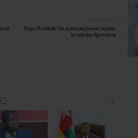
Article suivant
pour
Togo/Football: Un nouveau joueur rejoint
le nid des Eperviers
R