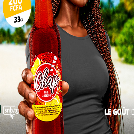
s retenus pour le concours sont connus
17
Cet accord n’est pas uniquement
diplomatique. Il constitue un levier potentiel
24
pour dynamiser les échanges économiques
31
entre Lome et Phnom Penh. En facilitant
les interactions entre les décideurs des
« Juil
deux pays, il ouvre la voie à des discussions
plus approfondies sur le commerce, les
investissements et la coopération dans des
secteurs clés de l’économie du Togo. Ce
ermettre aux entreprises togolaises d’accéder au
 vice versa.
confirme
ns une
te. Cet
gne de
eau de
 établir