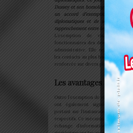
Dussey et son homologue cambodgien
un accord d’exemption réciproqu
diplomatiques et de service. Objecti
rapprochement entre les deux nations
L’exemption de visas pour le
fonctionnaires des deux pays n’est 
administrative. Elle reflète une vol
les contacts au plus haut niveau et 
renforcée sur divers plans.
Les avantages de l’acc
Outre l’exemption de visas, les mini
ont également signé un Mémor
portant sur l’instauration de consul
respectifs. Ce mécanisme vise à stru
échange d’informations sur des
stratégique sur les grands enjeux in