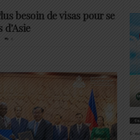
lus besoin de visas pour se
s d’Asie
0
S’
E-ma