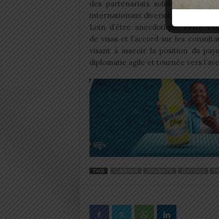
des partenariats solides avec des 
internationaux diversifiés.
Loin d’être anecdotique, cette ex
de visas et l’accord sur les consult
visant à asseoir la position du pay
diplomatie agile et tournée vers l’ave
TAGS
CAMBODGE
DIPLOMATIE
FEATURED
TO