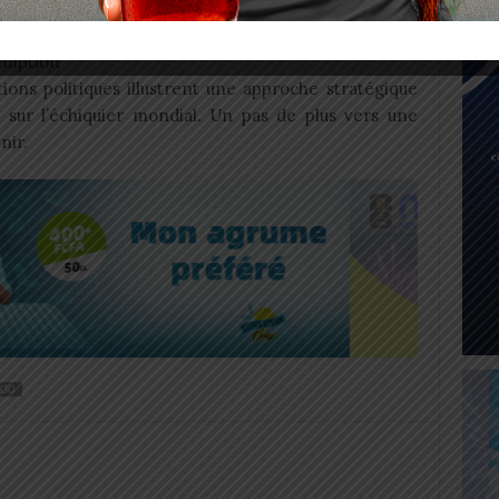
acteurs
emption
ations politiques illustrent une approche stratégique
s sur l’échiquier mondial. Un pas de plus vers une
nir.
GO