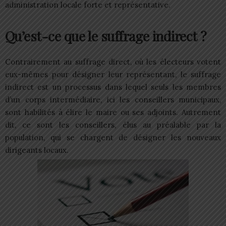
administration locale forte et représentative.
Qu’est-ce que le suffrage indirect ?
Contrairement au suffrage direct, où les électeurs votent
eux-mêmes pour désigner leur représentant, le suffrage
indirect est un processus dans lequel seuls les membres
d’un corps intermédiaire, ici les conseillers municipaux,
sont habilités à élire le maire ou ses adjoints. Autrement
dit, ce sont les conseillers, élus au préalable par la
population, qui se chargent de désigner les nouveaux
dirigeants locaux.