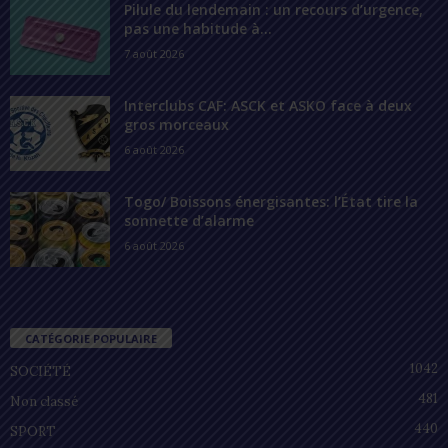
Pilule du lendemain : un recours d’urgence,
pas une habitude à...
7 août 2026
Interclubs CAF: ASCK et ASKO face à deux
gros morceaux
6 août 2026
Togo/ Boissons énergisantes: l’État tire la
sonnette d’alarme
6 août 2026
CATÉGORIE POPULAIRE
1042
SOCIÉTÉ
481
Non classé
440
SPORT