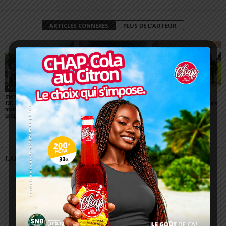
ARTICLES CONNEXES
PLUS DE L'AUTEUR
SOCIÉTÉ
SOCIÉTÉ
SOCIÉTÉ
SWEDD+ Togo / ECOLE
Glory Night 2026: Sonnie
Vogan : AGRI-ESPOIR
DE LA CHANCE : les
Badu fait chanter des
récompense les meilleurs
maitres-artisans se
milliers de personnes à
talents
préparent à transmettre
Lomé
LAISSER UN COMMENTAIRE