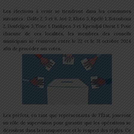
Les élections à venir se tiendront dans les communes
suivantes : Golfe 2, 5 et 6, Avé 2, Kloto 3, Kpélé 1, Sotouboua
2, Doufelgou 3, Tone 1, Dankpen 3 et Kpendjal Ouest 1. Pour
chacune de ces localités, les membres des conseils
municipaux se réuniront entre le 22 et le 31 octobre 2024
afin de procéder aux votes.
Les préfets, en tant que représentants de l’État, joueront
un rôle de supervision pour garantir que les opérations se
déroulent dans la transparence et le respect des règles. Ce