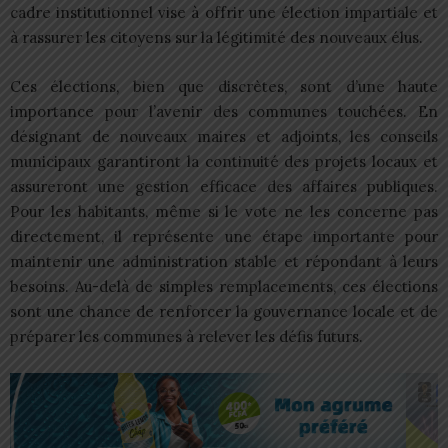
cadre institutionnel vise à offrir une élection impartiale et
à rassurer les citoyens sur la légitimité des nouveaux élus.
Ces élections, bien que discrètes, sont d’une haute
importance pour l’avenir des communes touchées. En
désignant de nouveaux maires et adjoints, les conseils
municipaux garantiront la continuité des projets locaux et
assureront une gestion efficace des affaires publiques.
Pour les habitants, même si le vote ne les concerne pas
directement, il représente une étape importante pour
maintenir une administration stable et répondant à leurs
besoins. Au-delà de simples remplacements, ces élections
sont une chance de renforcer la gouvernance locale et de
préparer les communes à relever les défis futurs.