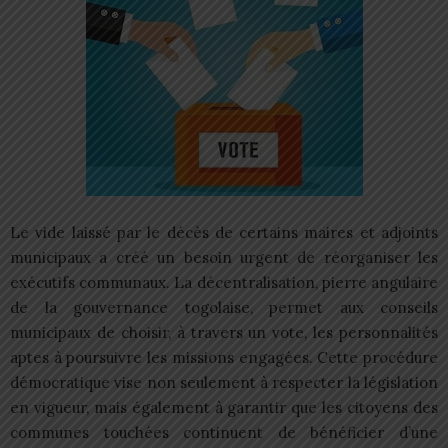
Le vide laissé par le décès de certains maires et adjoints
municipaux a créé un besoin urgent de réorganiser les
exécutifs communaux. La décentralisation, pierre angulaire
de la gouvernance togolaise, permet aux conseils
municipaux de choisir, à travers un vote, les personnalités
aptes à poursuivre les missions engagées. Cette procédure
démocratique vise non seulement à respecter la législation
en vigueur, mais également à garantir que les citoyens des
communes touchées continuent de bénéficier d’une