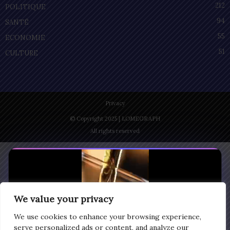
212
POLITIQUE
94
SANTÉ
55
ECONOMIE
51
CULTURE
Privacy
© Copyright 2025 | LOMEGRAPH
All rights reserved
We value your privacy
We use cookies to enhance your browsing experience,
serve personalized ads or content, and analyze our