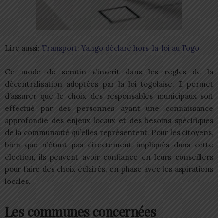
Lire aussi:
Transport: Yango déclaré hors-la-loi au Togo
Ce mode de scrutin s’inscrit dans les règles de la
décentralisation adoptées par la loi togolaise. Il permet
d’assurer que le choix des responsables municipaux soit
effectué par des personnes ayant une connaissance
approfondie des enjeux locaux et des besoins spécifiques
de la communauté qu’elles représentent. Pour les citoyens,
bien que n’étant pas directement impliqués dans cette
élection, ils peuvent avoir confiance en leurs conseillers
pour faire des choix éclairés, en phase avec les aspirations
locales.
Les communes concernées