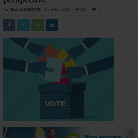
Par
Charbel SOSSOUVI
-
21 octobre 2024
129
0