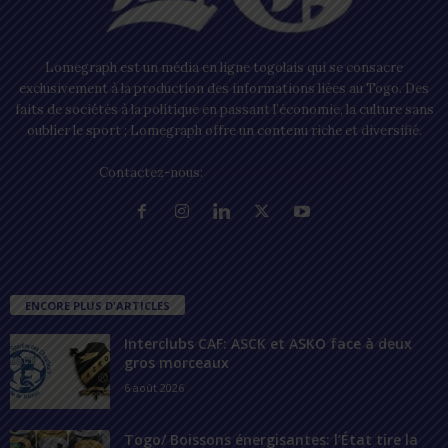
Lomegraph est un média en ligne togolais qui se consacre
exclusivement à la production des informations liées au Togo. Des
faits de sociétés à la politique en passant l’économie, la culture sans
oublier le sport ; Lomegraph offre un contenu riche et diversifié.
Contactez-nous:
contact@lomegraph.tg
ENCORE PLUS D'ARTICLES
Interclubs CAF: ASCK et ASKO face à deux
gros morceaux
6 août 2026
Togo/ Boissons énergisantes: l’État tire la