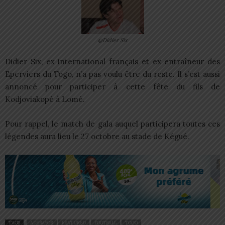
@Didier Six
Didier Six, ex international français et ex entraîneur des
Eperviers du Togo, n’a pas voulu être du reste. Il s’est aussi
annoncé pour participer à cette fête du fils de
Kodjoviakopé à Lomé.
Pour rappel, le match de gala auquel participera toutes ces
légendes aura lieu le 27 octobre au stade de Kégué.
TAGS
ADEBAYOR
FEATURED
FOOTBALL
TOGO