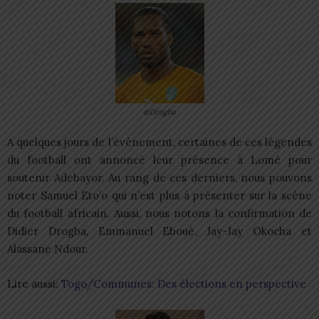
@Drogba
A quelques jours de l’évènement, certaines de ces légendes
du football ont annoncé leur présence à Lomé pour
soutenir Adebayor. Au rang de ces derniers, nous pouvons
noter Samuel Eto’o qui n’est plus à présenter sur la scène
du football africain. Aussi, nous notons la confirmation de
Didier Drogba, Emmanuel Eboué, Jay-Jay Okocha et
Alassane Ndour.
Lire aussi:
Togo/Communes: Des élections en perspective