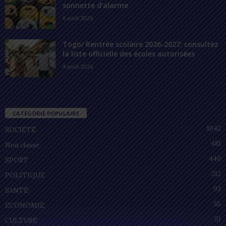
sonnette d’alarme
6 août 2026
Togo/ Rentrée scolaire 2026-2027: consultez
la liste officielle des écoles autorisées
4 août 2026
CATÉGORIE POPULAIRE
1042
SOCIÉTÉ
481
Non classé
440
SPORT
212
POLITIQUE
93
SANTÉ
55
ECONOMIE
51
CULTURE