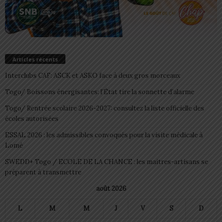
Articles récents
Interclubs CAF: ASCK et ASKO face à deux gros morceaux
Togo/ Boissons énergisantes: l’État tire la sonnette d’alarme
Togo/ Rentrée scolaire 2026-2027: consultez la liste officielle des
écoles autorisées
ESSAL 2026 : les admissibles convoqués pour la visite médicale à
Lomé
SWEDD+ Togo / ECOLE DE LA CHANCE : les maitres-artisans se
préparent à transmettre
août 2026
L
M
M
J
V
S
D