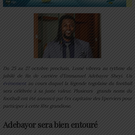
Du 25 au 27 octobre prochain, Lomé vibrera au rythme du
jubilé de fin de carrière d’Emmanuel Adebayor Sheyi. Un
évènement
au cours duquel la légende togolaise du football
sera célébrée à sa juste valeur. Plusieurs grands noms du
football ont été annoncé par l’ex capitaine des Eperviers pour
participer à cette fête grandiose.
Adebayor sera bien entouré