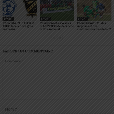
SPORT
SPORT
SPORT
Interclubs CAF: ASCK et
Championnats scolaires :
Championnat D2 : des
ASKO face à deux gros
le LETP Sokodé décroche
surprises et des
morceaux
le titre national
confirmations lors de la J2
LAISSER UN COMMENTAIRE