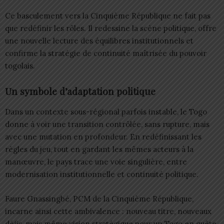
Ce basculement vers la Cinquième République ne fait pas
que redéfinir les rôles. Il redessine la scène politique, offre
une nouvelle lecture des équilibres institutionnels et
confirme la stratégie de continuité maîtrisée du pouvoir
togolais.
Un symbole d’adaptation politique
Dans un contexte sous-régional parfois instable, le Togo
donne à voir une transition contrôlée, sans rupture, mais
avec une mutation en profondeur. En redéfinissant les
règles du jeu, tout en gardant les mêmes acteurs à la
manœuvre, le pays trace une voie singulière, entre
modernisation institutionnelle et continuité politique.
Faure Gnassingbé, PCM de la Cinquième République,
incarne ainsi cette ambivalence : nouveau titre, nouveaux
défis, mais même vision stratégique pour un Togo en quête