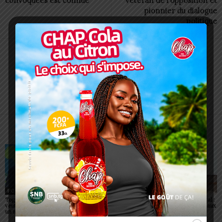
convoquées est connue
vétéran de l’opposition et
pionnier du dialogue
politique
Alida AKAKPO
ARTICLES CONNEXES
PLUS DE L'AUTEUR
POLITIQUE
POLITIQUE
POLITIQUE
Togo: Faure Gnassingbé
Togo : visa supprimé pour
Togo/ Corps préfectoral :
veut faire du ciel africain
tous les Africains
neuf nouvelles figures aux
un moteur de prospérité
commandes