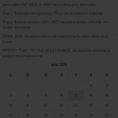
Interclubs CAF: ASCK et ASKO face à deux gros morceaux
Togo/ Boissons énergisantes: l’État tire la sonnette d’alarme
Togo/ Rentrée scolaire 2026-2027: consultez la liste officielle des
écoles autorisées
ESSAL 2026 : les admissibles convoqués pour la visite médicale à
Lomé
SWEDD+ Togo / ECOLE DE LA CHANCE : les maitres-artisans se
préparent à transmettre
août 2026
L
M
M
J
V
S
D
1
2
3
4
5
6
7
8
9
10
11
12
13
14
15
16
17
18
19
20
21
22
23