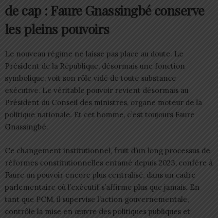
de cap : Faure Gnassingbé conserve
les pleins pouvoirs
Le nouveau régime ne laisse pas place au doute. Le
Président de la République, désormais une fonction
symbolique, voit son rôle vidé de toute substance
exécutive. Le véritable pouvoir revient désormais au
Président du Conseil des ministres, organe moteur de la
politique nationale. Et cet homme, c’est toujours Faure
Gnassingbé.
Ce changement institutionnel, fruit d’un long processus de
réformes constitutionnelles entamé depuis 2023, confère à
Faure un pouvoir encore plus centralisé, dans un cadre
parlementaire où l’exécutif s’affirme plus que jamais. En
tant que PCM, il supervise l’action gouvernementale,
contrôle la mise en œuvre des politiques publiques et