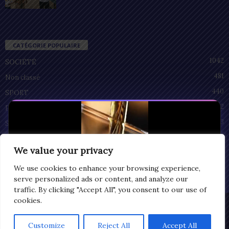
CATÉGORIE POPULAIRE
1042
SOCIÉTÉ
481
Non classé
440
SPORT
212
POLITIQUE
93
SANTÉ
55
ECONOMIE
We value your privacy
51
CULTURE
We use cookies to enhance your browsing experience,
serve personalized ads or content, and analyze our
traffic. By clicking "Accept All", you consent to our use of
cookies.
Privacy
© Copyright 2025 | LOMEGRAPH
Customize
Reject All
Accept All
0:08