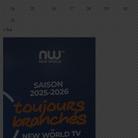
24
25
26
27
28
29
30
31
« Juil