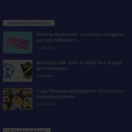
ENCORE PLUS D'ARTICLES
Pilule du lendemain : un recours d’urgence,
pas une habitude à...
7 août 2026
Interclubs CAF: ASCK et ASKO face à deux
gros morceaux
6 août 2026
Togo/ Boissons énergisantes: l’État tire la
sonnette d’alarme
6 août 2026
CATÉGORIE POPULAIRE