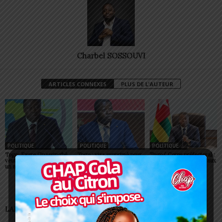
Charbel SOSSOUVI
ARTICLES CONNEXES
PLUS DE L'AUTEUR
POLITIQUE
POLITIQUE
POLITIQUE
Togo: Faure Gnassingbé
Togo : visa supprimé pour
Togo/ Corps préfectoral :
veut faire du ciel africain
tous les Africains
neuf nouvelles figures aux
un moteur de prospérité
commandes
LAISSER UN COMMENTAIRE