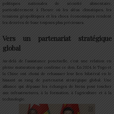
politiques nationales de sécurité alimentaire,
particulièrement à l’heure où les aléas climatiques, les
tensions géopolitiques et les chocs économiques rendent
les denrées de base toujours plus précieuses.
Vers un partenariat stratégique
global
Au-delà de l’assistance ponctuelle, c’est une relation en
pleine maturation que confirme ce don. En 2024, le Togo et
la Chine ont choisi de rehausser leur lien bilatéral en le
hissant au rang de partenariat stratégique global. Une
alliance qui dépasse les échanges de biens pour toucher
aux infrastructures, à la formation, à l’agriculture et à la
technologie.