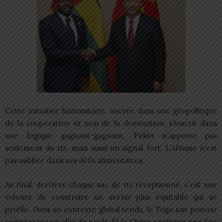
Cette initiative humanitaire, ancrée dans une géopolitique
de la coopération et non de la domination, s’inscrit dans
une logique gagnant-gagnant. Pékin n’apporte pas
seulement du riz, mais aussi un signal fort. L’Afrique n’est
pas oubliée dans ses
défis
alimentaires.
Au final, derrière chaque sac de riz réceptionné, c’est une
volonté de construire un avenir plus équitable qui se
profile. Dans un contexte global tendu, le Togo sait pouvoir
compter sur un allié de poids. Et la Chine confirme, une fois