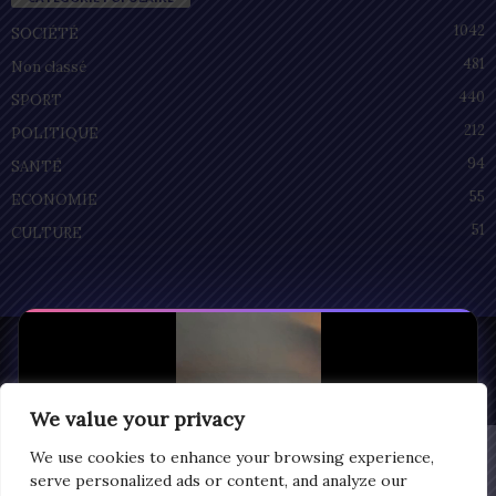
1042
SOCIÉTÉ
481
Non classé
440
SPORT
212
POLITIQUE
94
SANTÉ
55
ECONOMIE
51
CULTURE
Privacy
© Copyright 2025 | LOMEGRAPH
All rights reserved
We value your privacy
We use cookies to enhance your browsing experience,
serve personalized ads or content, and analyze our