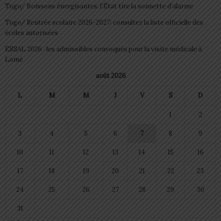
Togo/ Boissons énergisantes: l’État tire la sonnette d’alarme
Togo/ Rentrée scolaire 2026-2027: consultez la liste officielle des
écoles autorisées
ESSAL 2026 : les admissibles convoqués pour la visite médicale à
Lomé
août 2026
L
M
M
J
V
S
D
1
2
3
4
5
6
7
8
9
10
11
12
13
14
15
16
17
18
19
20
21
22
23
24
25
26
27
28
29
30
31