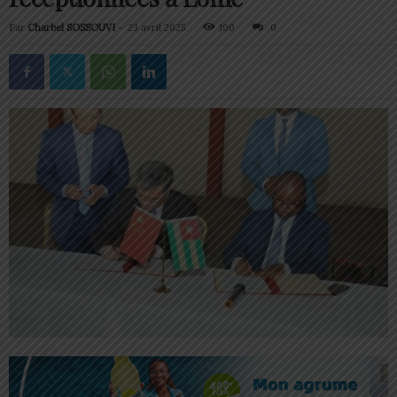
Par
Charbel SOSSOUVI
-
23 avril 2025
100
0