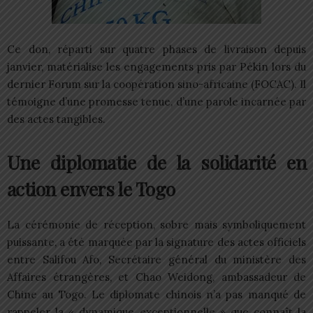
Ce don, réparti sur quatre phases de livraison depuis
janvier, matérialise les engagements pris par Pékin lors du
dernier Forum sur la coopération sino-africaine (FOCAC). Il
témoigne d’une promesse tenue, d’une parole incarnée par
des actes tangibles.
Une diplomatie de la solidarité en
action envers le Togo
La cérémonie de réception, sobre mais symboliquement
puissante, a été marquée par la signature des actes officiels
entre Salifou Afo, Secrétaire général du ministère des
Affaires étrangères, et Chao Weidong, ambassadeur de
Chine au Togo. Le diplomate chinois n’a pas manqué de
rappeler la « dynamique exceptionnelle » que connaît la