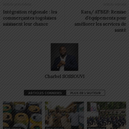
Article précédent
Article suivant
Intégration régionale : les
Kara/ ATBEF: Remise
commerçantes togolaises
d’équipements pour
saisissent leur chance
améliorer les services de
santé
Charbel SOSSOUVI
ARTICLES CONNEXES
PLUS DE L'AUTEUR
Non classé
Non classé
Non classé