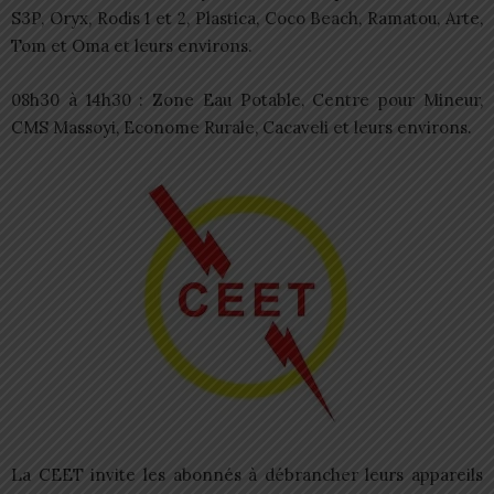
S3P, Oryx, Rodis 1 et 2, Plastica, Coco Beach, Ramatou, Arte,
Tom et Oma et leurs environs.
08h30 à 14h30 : Zone Eau Potable, Centre pour Mineur,
CMS Massoyi, Econome Rurale, Cacaveli et leurs environs.
La CEET invite les abonnés à débrancher leurs appareils