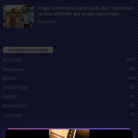
Togo/ Rentrée scolaire 2026-2027: consultez
la liste officielle des écoles autorisées
4 août 2026
CATÉGORIE POPULAIRE
1042
SOCIÉTÉ
481
Non classé
440
SPORT
212
POLITIQUE
93
SANTÉ
55
ECONOMIE
51
CULTURE