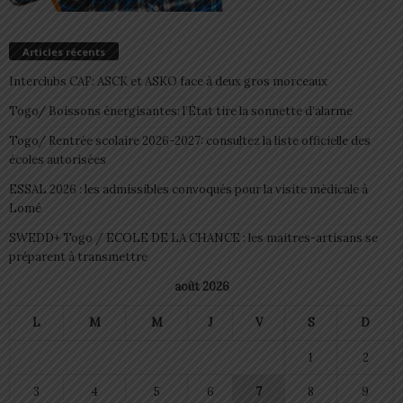
Articles récents
Interclubs CAF: ASCK et ASKO face à deux gros morceaux
Togo/ Boissons énergisantes: l’État tire la sonnette d’alarme
Togo/ Rentrée scolaire 2026-2027: consultez la liste officielle des
écoles autorisées
ESSAL 2026 : les admissibles convoqués pour la visite médicale à
Lomé
SWEDD+ Togo / ECOLE DE LA CHANCE : les maitres-artisans se
préparent à transmettre
août 2026
L
M
M
J
V
S
D
1
2
3
4
5
6
7
8
9