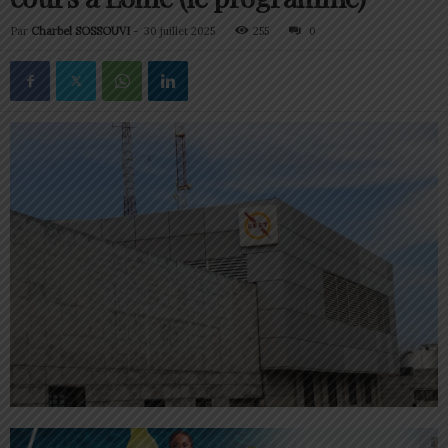
Par
Charbel SOSSOUVI
-
30 juillet 2025
255
0