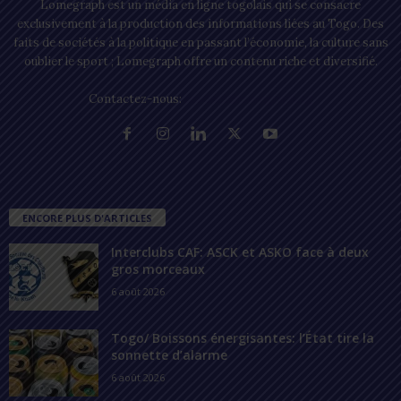
Lomegraph est un média en ligne togolais qui se consacre
exclusivement à la production des informations liées au Togo. Des
faits de sociétés à la politique en passant l’économie, la culture sans
oublier le sport ; Lomegraph offre un contenu riche et diversifié.
Contactez-nous:
contact@lomegraph.tg
ENCORE PLUS D'ARTICLES
Interclubs CAF: ASCK et ASKO face à deux
gros morceaux
6 août 2026
Togo/ Boissons énergisantes: l’État tire la
sonnette d’alarme
6 août 2026