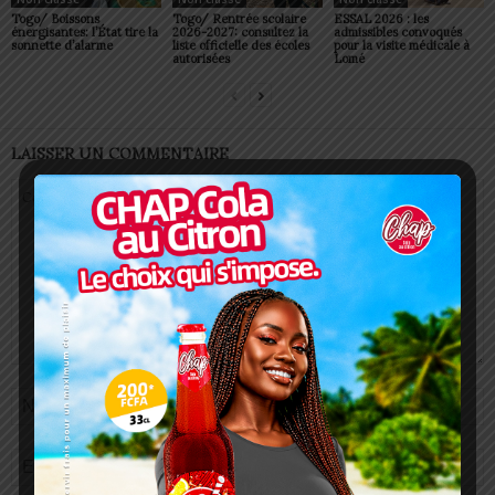
Togo/ Boissons
Togo/ Rentrée scolaire
ESSAL 2026 : les
énergisantes: l’État tire la
2026-2027: consultez la
admissibles convoqués
sonnette d’alarme
liste officielle des écoles
pour la visite médicale à
autorisées
Lomé
LAISSER UN COMMENTAIRE