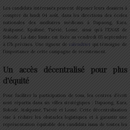
Les candidats intéressés peuvent déposer leurs dossiers à
compter du lundi 04 août, dans les directions des écoles
nationales des auxiliaires médicaux à Dapaong, Kara,
Atakpamé, Kpalimé, Tsévié, Lomé, ainsi qu’à l’ENAS de
Sokodé. La date limite est fixée au vendredi 05 septembre
à 17h précises. Une rigueur de
calendrier
qui témoigne de
l’importance de cette campagne de recrutement.
Un accès décentralisé pour plus
d’équité
Pour faciliter la participation de tous, les centres d’écrit
sont répartis dans six villes stratégiques : Dapaong, Kara,
Sokodé, Atakpamé, Tsévié et Lomé. Cette décentralisation
vise à réduire les obstacles logistiques et à garantir une
représentation équitable des candidats issus de toutes les