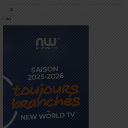
31
« Juil