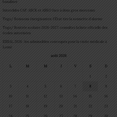
banaliser
Interclubs CAF: ASCK et ASKO face à deux gros morceaux
Togo/ Boissons énergisantes: l’État tire la sonnette d’alarme
Togo/ Rentrée scolaire 2026-2027: consultez la liste officielle des
écoles autorisées
ESSAL 2026 : les admissibles convoqués pour la visite médicale à
Lomé
août 2026
L
M
M
J
V
S
D
1
2
3
4
5
6
7
8
9
10
11
12
13
14
15
16
17
18
19
20
21
22
23
24
25
26
27
28
29
30