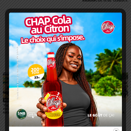
Charbel SOSSOUVI
ARTICLES CONNEXES
PLUS DE L'AUTEUR
Non classé
Non classé
Non classé
Togo/ Boissons
Togo/ Rentrée scolaire
ESSAL 2026 : les
énergisantes: l’État tire la
2026-2027: consultez la
admissibles convoqués
sonnette d’alarme
liste officielle des écoles
pour la visite médicale à
autorisées
Lomé