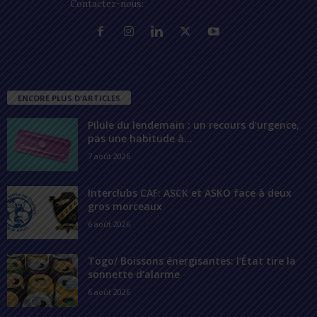
Contactez-nous:
contact@lomegraph.tg
ENCORE PLUS D'ARTICLES
Pilule du lendemain : un recours d’urgence,
pas une habitude à...
7 août 2026
Interclubs CAF: ASCK et ASKO face à deux
gros morceaux
6 août 2026
Togo/ Boissons énergisantes: l’État tire la
sonnette d’alarme
6 août 2026