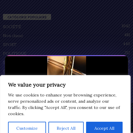
CATÉGORIE POPULAIRE
1042
SOCIÉTÉ
481
Non classé
440
SPORT
212
POLITIQUE
94
SANTÉ
55
ECONOMIE
51
CULTURE
We value your privacy
We use cookies to enhance your browsing experience,
serve personalized ads or content, and analyze our
traffic. By clicking "Accept All", you consent to our use of
Privacy
cookies.
© Copyright 2025 | LOMEGRAPH
All rights reserved
Customize
Reject All
Accept All
0:08