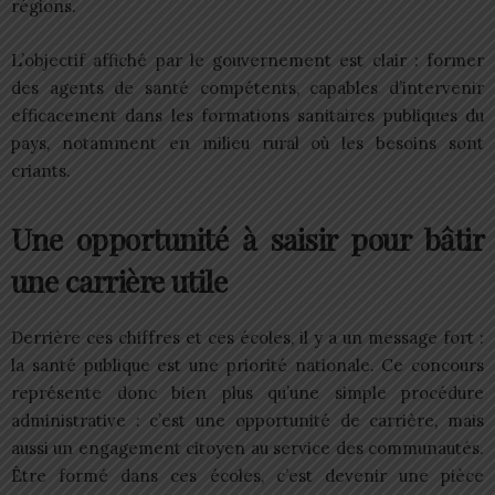
régions.
L’objectif affiché par le gouvernement est clair : former
des agents de santé compétents, capables d’intervenir
efficacement dans les formations sanitaires publiques du
pays, notamment en milieu rural où les besoins sont
criants.
Une opportunité à saisir pour bâtir
une carrière utile
Derrière ces chiffres et ces écoles, il y a un message fort :
la santé publique est une priorité nationale. Ce concours
représente donc bien plus qu’une simple procédure
administrative : c’est une opportunité de carrière, mais
aussi un engagement citoyen au service des communautés.
Être formé dans ces écoles, c’est devenir une pièce