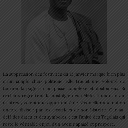
La suppression des festivités du 13 janvier marque bien plus
qu’un simple choix politique. Elle traduit une volonté de
tourner la page sur un passé complexe et douloureux. Si
certains regrettent la nostalgie des célébrations d’antan,
d’autres y voient une opportunité de réconcilier une nation
encore divisée par les cicatrices de son histoire. Car au-
delà des dates et des symboles, c’est l’unité des Togolais qui
reste le véritable enjeu d’un avenir apaisé et prospère.