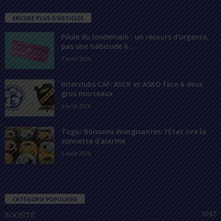
ENCORE PLUS D'ARTICLES
Pilule du lendemain : un recours d’urgence,
pas une habitude à...
7 août 2026
Interclubs CAF: ASCK et ASKO face à deux
gros morceaux
6 août 2026
Togo/ Boissons énergisantes: l’État tire la
sonnette d’alarme
6 août 2026
CATÉGORIE POPULAIRE
1042
SOCIÉTÉ