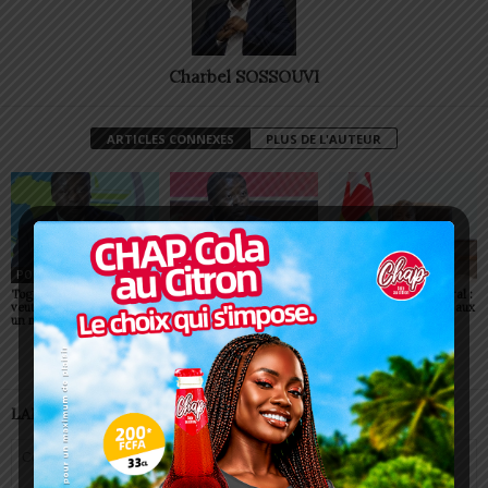
Charbel SOSSOUVI
ARTICLES CONNEXES
PLUS DE L'AUTEUR
POLITIQUE
POLITIQUE
POLITIQUE
Togo: Faure Gnassingbé
Togo : visa supprimé pour
Togo/ Corps préfectoral :
veut faire du ciel africain
tous les Africains
neuf nouvelles figures aux
un moteur de prospérité
commandes
LAISSER UN COMMENTAIRE