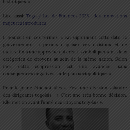
historiques. »
Lire aussi:
Togo / Loi de Finances 2025 : des innovations
majeures introduites
Il poursuit en ces termes. « En supprimant cette date, le
gouvernement a permis d’apaiser ces divisions et de
mettre fin à une approche qui créait, symboliquement, deux
catégories de citoyens au sein de la même nation. Selon
moi, cette suppression est une avancée, sans
conséquences négatives sur le plan sociopolitique. »
Pour le jeune étudiant Alexis, c’est une décision salutaire
des dirigeants togolais. » C’est une très bonne décision.
Elle met en avant l’unité des citoyens togolais ».