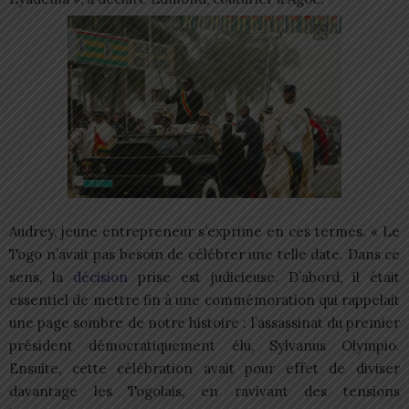
Audrey, jeune entrepreneur s’exprime en ces termes. « Le
Togo n’avait pas besoin de célébrer une telle date. Dans ce
sens, la
décision
prise est judicieuse. D’abord, il était
essentiel de mettre fin à une commémoration qui rappelait
une page sombre de notre histoire : l’assassinat du premier
président démocratiquement élu, Sylvanus Olympio.
Ensuite, cette célébration avait pour effet de diviser
davantage les Togolais, en ravivant des tensions