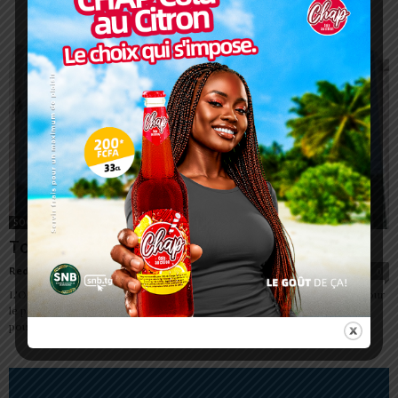
SOCIÉTÉ
Togo/OTR: Un contrôle de TPU est annoncé
Redaction
-
24 avril 2024
0
L'Office togolais des recettes (OTR) lance les opérations de contrôle pour
le paiement de la Taxe Professionnelle Unique (TPU) des transporteurs
pour les trois...