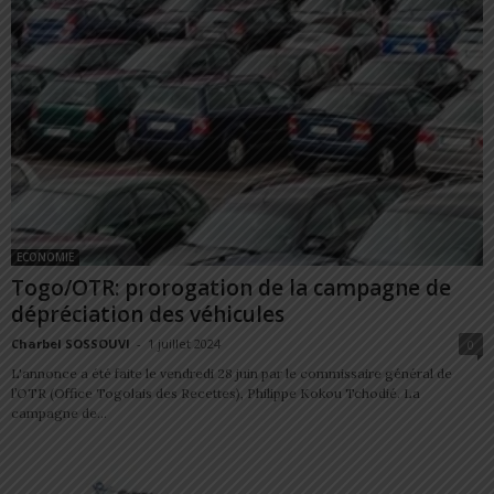
ECONOMIE
Togo/OTR: prorogation de la campagne de
dépréciation des véhicules
Charbel SOSSOUVI
-
1 juillet 2024
0
L'annonce a été faite le vendredi 28 juin par le commissaire général de
l’OTR (Office Togolais des Recettes), Philippe Kokou Tchodié. La
campagne de...