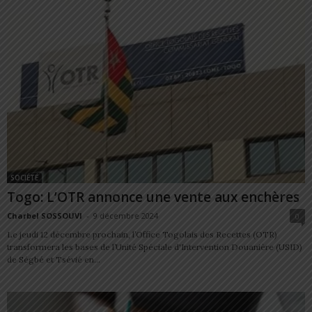
SOCIÉTÉ
Togo: L’OTR annonce une vente aux enchères
Charbel SOSSOUVI
-
9 décembre 2024
0
Le jeudi 12 décembre prochain, l’Office Togolais des Recettes (OTR)
transformera les bases de l’Unité Spéciale d'Intervention Douanière (USID)
de Ségbé et Tsévié en...