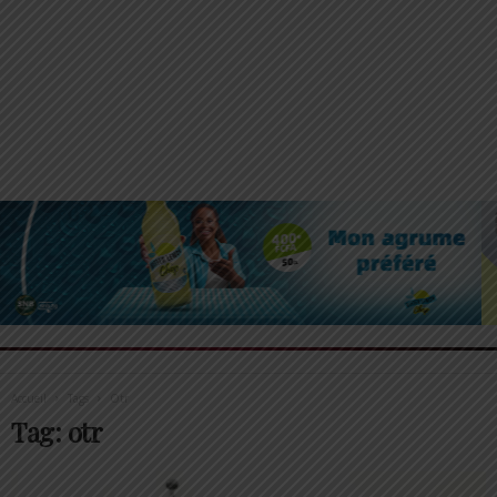
Accueil
Tags
Otr
Tag: otr