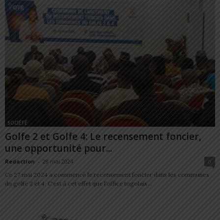
SOCIÉTÉ
Golfe 2 et Golfe 4: Le recensement foncier,
une opportunité pour...
Redaction
-
28 mai 2024
0
Ce 27 mai 2024 a commencé le recensement foncier dans les communes
du golfe 2 et 4. C'est à cet effet que l’office togolais...