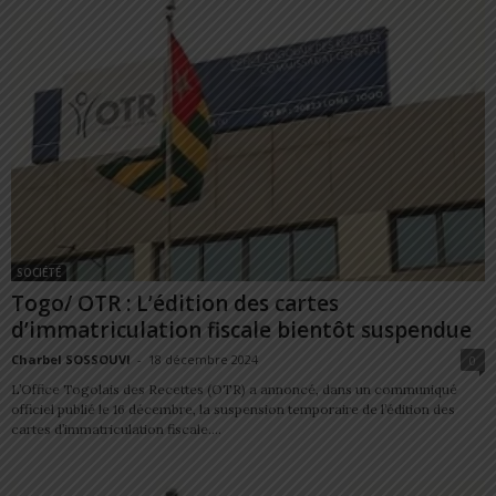
SOCIÉTÉ
Togo/ OTR : L’édition des cartes
d’immatriculation fiscale bientôt suspendue
Charbel SOSSOUVI
-
18 décembre 2024
0
L’Office Togolais des Recettes (OTR) a annoncé, dans un communiqué
officiel publié le 16 décembre, la suspension temporaire de l’édition des
cartes d’immatriculation fiscale....