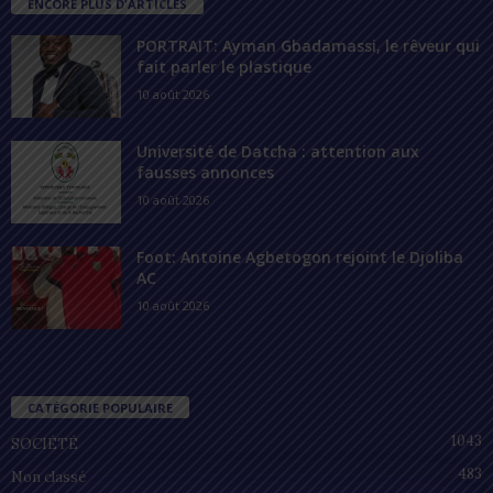
ENCORE PLUS D'ARTICLES
PORTRAIT: Ayman Gbadamassi, le rêveur qui
fait parler le plastique
10 août 2026
Université de Datcha : attention aux
fausses annonces
10 août 2026
Foot: Antoine Agbetogon rejoint le Djoliba
AC
10 août 2026
CATÉGORIE POPULAIRE
1043
SOCIÉTÉ
483
Non classé