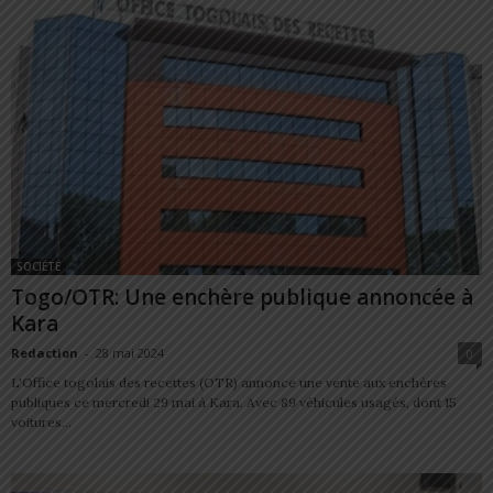
SOCIÉTÉ
Togo/OTR: Une enchère publique annoncée à
Kara
Redaction
-
28 mai 2024
0
L'Office togolais des recettes (OTR) annonce une vente aux enchères
publiques ce mercredi 29 mai à Kara. Avec 89 véhicules usagés, dont 15
voitures...