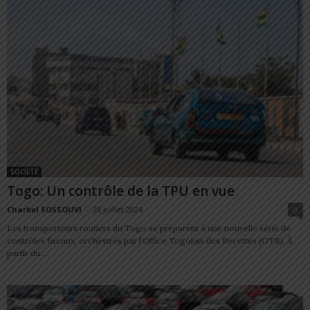
SOCIÉTÉ
Togo: Un contrôle de la TPU en vue
Charbel SOSSOUVI
-
29 juillet 2024
0
Les transporteurs routiers du Togo se préparent à une nouvelle série de
contrôles fiscaux, orchestrés par l’Office Togolais des Recettes (OTR). À
partir du...