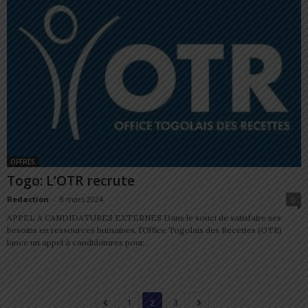
OFFRES
Togo: L’OTR recrute
Redaction
-
8 mars 2024
0
APPEL A CANDIDATURES EXTERNES Dans le souci de satisfaire ses
besoins en ressources humaines, l’Office Togolais des Recettes (OTR)
lance un appel à candidatures pour...
1
2
3