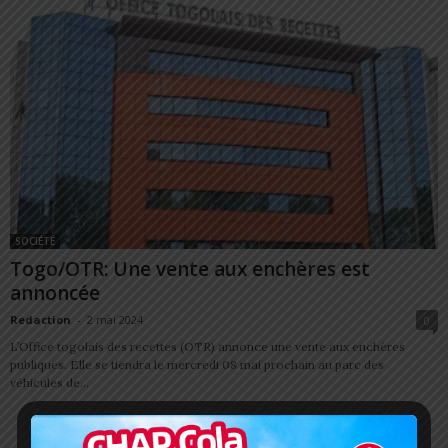
SOCIÉTÉ
Togo/OTR: Une vente aux enchères est
annoncée
Redaction
-
2 mai 2024
0
L’Office togolais des recettes (OTR) annonce une vente aux enchères
publiques. Elle se tiendra le mercredi 08 mai prochain au parc des
véhicules de...