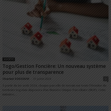
SOCIÉTÉ
Togo/Gestion Foncière: Un nouveau système
pour plus de transparence
Charbel SOSSOUVI
-
31 juillet 2024
0
À partir du 1er août 2024, chaque parcelle de terrain sur toute l’étendue du
territoire togolais disposera d’un Numéro Unique Parcellaire (NUP). Cette
initiative,...