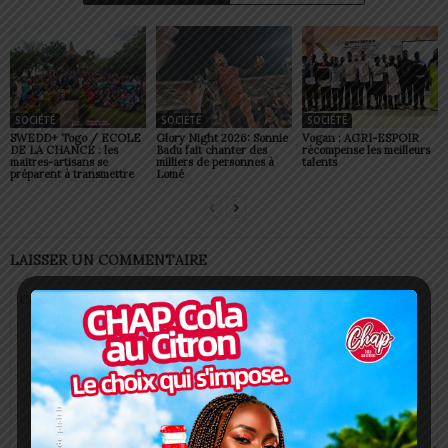
SOCIÉTÉ
SOCIÉTÉ
SOCIÉTÉ
SWEDD+ Togo / ECOLE
Glory Night 2026: Sonnie
Vogan : AGRI-ESPOIR
DE LA CHANCE : les
Badu fait chanter des
récompense les meilleurs
maitres-artisans se
milliers de personnes à
talents
préparent à transmettre
Lomé
LAISSER UN COMMENTAIRE