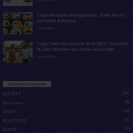
Togo/ Boissons énergisantes: l’État tire la
sonnette d’alarme
6 août 2026
Togo/ Rentrée scolaire 2026-2027: consultez
la liste officielle des écoles autorisées
4 août 2026
CATÉGORIE POPULAIRE
1042
SOCIÉTÉ
481
Non classé
440
SPORT
212
POLITIQUE
93
SANTÉ