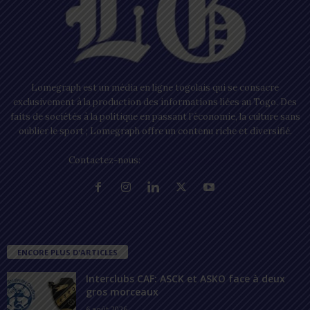
Lomegraph est un média en ligne togolais qui se consacre
exclusivement à la production des informations liées au Togo. Des
faits de sociétés à la politique en passant l’économie, la culture sans
oublier le sport ; Lomegraph offre un contenu riche et diversifié.
Contactez-nous:
contact@lomegraph.tg
ENCORE PLUS D'ARTICLES
Interclubs CAF: ASCK et ASKO face à deux
gros morceaux
6 août 2026