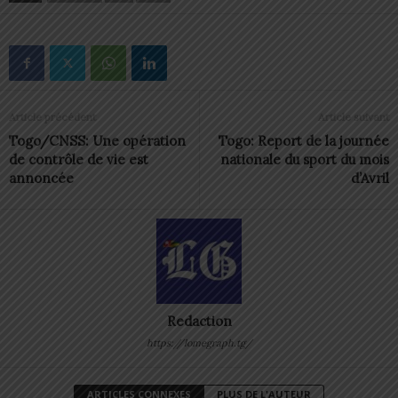
Article précédent
Article suivant
Togo/CNSS: Une opération
Togo: Report de la journée
de contrôle de vie est
nationale du sport du mois
annoncée
d’Avril
Redaction
https://lomegraph.tg/
ARTICLES CONNEXES
PLUS DE L'AUTEUR