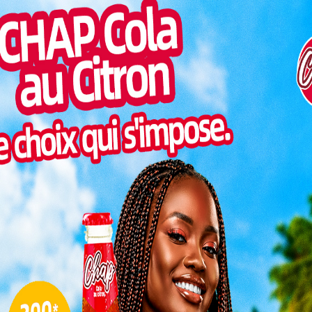
Inter
morc
Togo/
sonne
us au 31 janvier 2024;
Togo/
liste
veau de classe de Terminale (NB: les diplômes de
 reçus);
ESSAL
visit
s numérique) catégorie B datant d’au moins trois (3)
SWED
ont vivement encouragés;
maitr
te attestée d’au moins deux (02) ans;
L
 du code de la route, une expérience en conduite
3
océdure ou condamnation pénale;
10