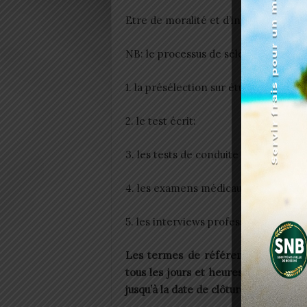
Etre de moralité et d’intégrité irrép
NB: le processus de sélection sera co
1. la présélection sur études de dossi
2. le test écrit:
3. les tests de conduite et du code de
4. les examens médicaux de contrôle d
5. les interviews professionnelles.
Les termes de référence du présent
tous les jours et heures ouvrables 
jusqu’à la date de clôture des candida