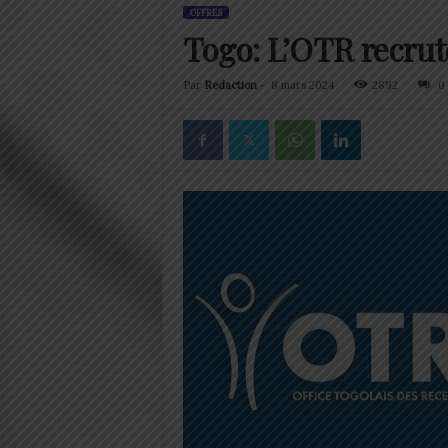
OFFRES
Togo: L’OTR recrut
Par
Redaction
-
8 mars 2024
2892
0