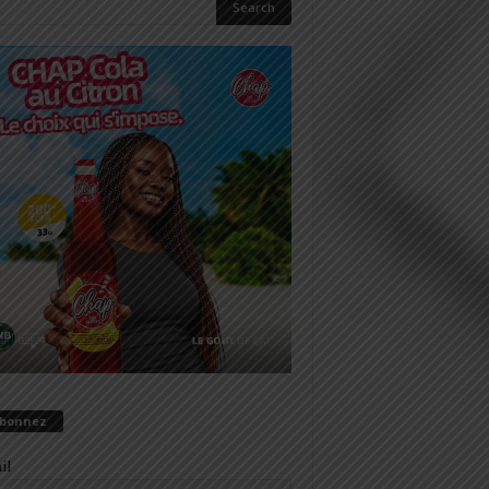
abonnez
il