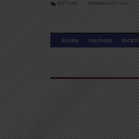
C
LOMÉ
VENDREDI, AOÛT 7, 2026
27.1
L
ACCUEIL
POLITIQUE
SOCIÉT
O
M
E
G
R
A
P
H