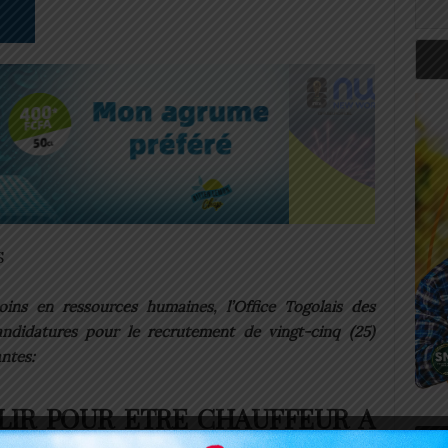
S
oins en ressources humaines, l’Office Togolais des
ndidatures pour le recrutement de vingt-cinq (25)
ntes:
LIR POUR ETRE CHAUFFEUR A
Art