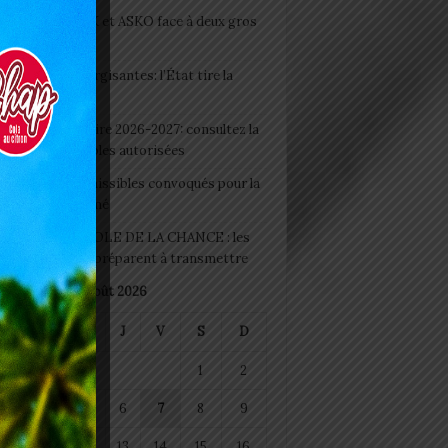
clubs CAF: ASCK et ASKO face à deux gros
eaux
 Boissons énergisantes: l’État tire la
tte d’alarme
 Rentrée scolaire 2026-2027: consultez la
 officielle des écoles autorisées
 2026 : les admissibles convoqués pour la
e médicale à Lomé
D+ Togo / ECOLE DE LA CHANCE : les
es-artisans se préparent à transmettre
août 2026
M
M
J
V
S
D
1
2
4
5
6
7
8
9
11
12
13
14
15
16