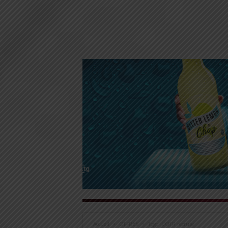
Accueil
OFFRES
Togo: L’OTR recrute