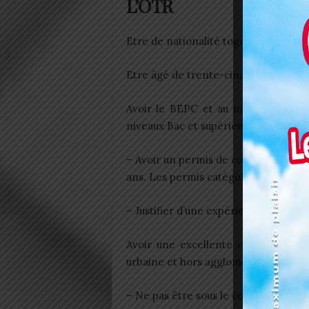
L’OTR
Etre de nationalité togolaise;
Etre âgé de trente-cinq (35) ans au pl
Avoir le BEPC et au maximum le ni
niveaux Bac et supérieurs ne sont pas
– Avoir un permis de conduire (permi
ans. Les permis catégories C et D s
– Justifier d’une expérience pertinen
Avoir une excellente connaissance
urbaine et hors agglomération;
– Ne pas être sous le coup d’une pr