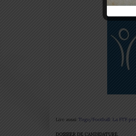
Lire aussi:
Togo/Football: La FTF pre
DOSSIER DE CANDIDATURE