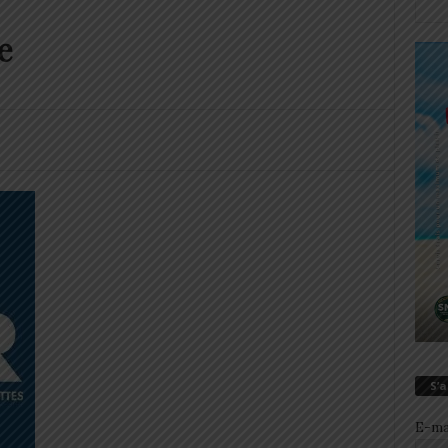
e
S’
E-ma