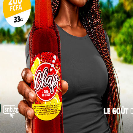
rochables.
17
24
nduit en cinq (5) phases à savoir:
31
ers;
« Juil
 la route:
’acuité visuelle;
 avis d’appel à candidatures peuvent être retirés
ou téléchargés aux adresses ci-dessous mentionnées
tures.