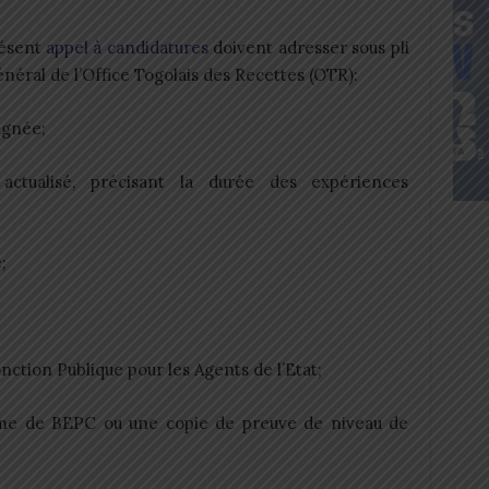
résent
appel à candidatures
doivent adresser sous pli
éral de l’Office Togolais des Recettes (OTR):
ignée;
 actualisé, précisant la durée des expériences
;
nction Publique pour les Agents de l’Etat;
lôme de BEPC ou une copie de preuve de niveau de