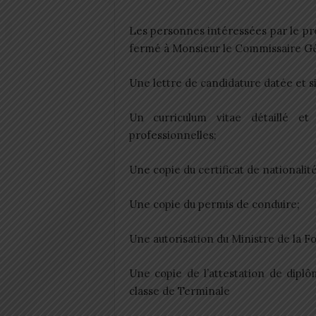
Les personnes intéressées par le p
fermé à Monsieur le Commissaire Gén
Une lettre de candidature datée et s
Un curriculum vitae détaillé et
professionnelles;
Une copie du certificat de nationalité
Une copie du permis de conduire;
Une autorisation du Ministre de la Fo
Une copie de l’attestation de dip
classe de Terminale