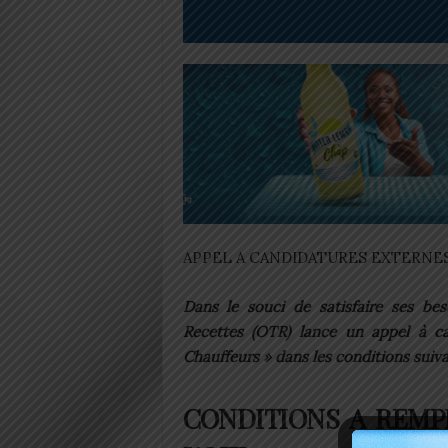
APPEL A CANDIDATURES EXTERNE
Dans le souci de satisfaire ses bes
Recettes (OTR) lance un appel à ca
Chauffeurs » dans les conditions suiva
CONDITIONS A REMP