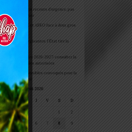
e du lendemain : un recours d’urgence, pas
abitude à banaliser
clubs CAF: ASCK et ASKO face à deux gros
eaux
 Boissons énergisantes: l’État tire la
tte d’alarme
 Rentrée scolaire 2026-2027: consultez la
 officielle des écoles autorisées
 2026 : les admissibles convoqués pour la
e médicale à Lomé
août 2026
M
M
J
V
S
D
1
2
4
5
6
7
8
9