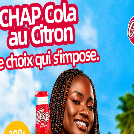
Pilul
une h
Inter
morc
Togo/
sonne
Togo/
liste
ESSAL
visit
L
3