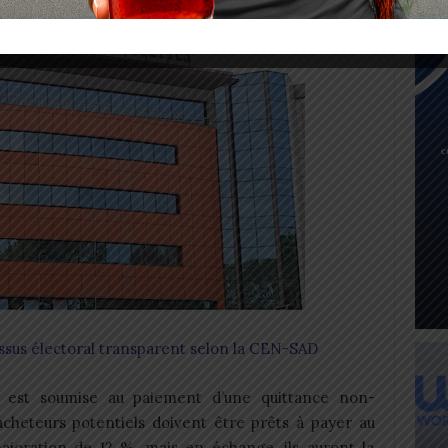
sus électoral transparent selon la CEN-SAD
t est soumise au paiement d’une quittance non-
heteurs potentiels doivent être prêts à payer au
joration de 12 %, mais en échange, ils auront la