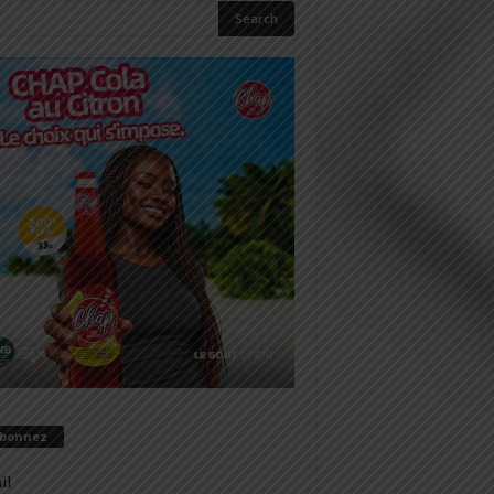
abonnez
il