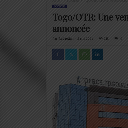
Accueil
SOCIÉTÉ
Togo/OTR: Une vente aux enchèr
SOCIÉTÉ
Togo/OTR: Une vent
annoncée
Par
Redaction
-
2 mai 2024
218
0