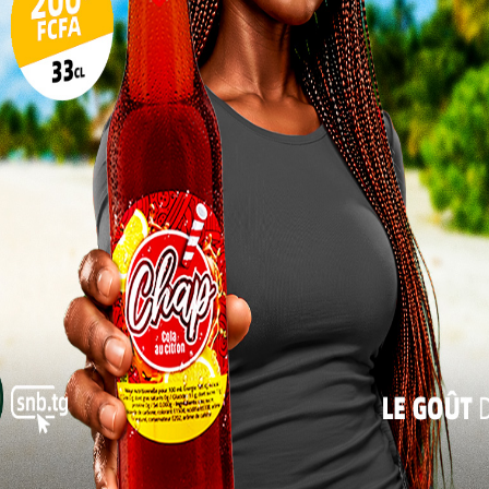
10
17
24
31
« Juil
sion en or pour les amateurs de bonnes affaires et
rticiper à la vente aux enchères
s et pas moins de 1 157 colis divers seront mis aux
 choix pour tous les goûts et tous les besoins.