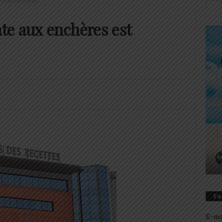
es est annoncée
e aux enchères est
S’
E-ma