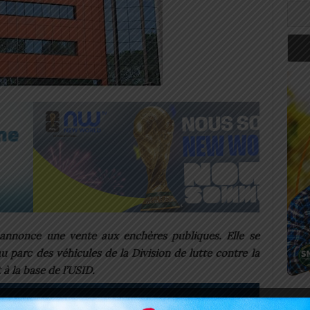
) annonce une vente aux enchères publiques. Elle se
u parc des véhicules de la Division de lutte contre la
t à la base de l’USID.
Art