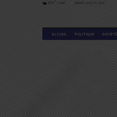
C
LOMÉ
SAMEDI, AOÛT 8, 2026
27.1
L
ACCUEIL
POLITIQUE
SOCIÉT
O
M
E
G
R
A
P
H