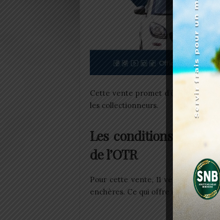
Cette vente promet d’être une occa
les collectionneurs.
Les conditions pour pa
de l’OTR
Pour cette vente, 11 véhicules usagé
enchères. Ce qui offre une variété de