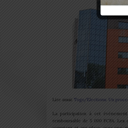
Lire aussi:
Togo/Elections: Un proces
La participation à cet événemen
remboursable de 5 000 FCFA. Les ac
comptant et sur place, avec une ma