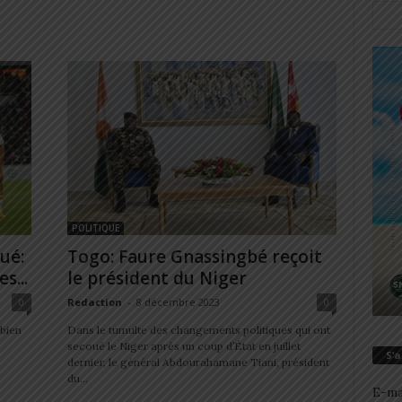
POLITIQUE
ué:
Togo: Faure Gnassingbé reçoit
s...
le président du Niger
0
Redaction
-
8 décembre 2023
0
bien
Dans le tumulte des changements politiques qui ont
secoué le Niger après un coup d’État en juillet
S’
dernier, le général Abdourahamane Tiani, président
du...
E-ma