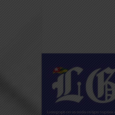
Lomegraph est un média en ligne togolais q