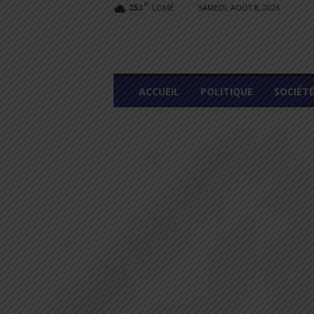
C
LOMÉ
SAMEDI, AOÛT 8, 2026
25.1
L
ACCUEIL
POLITIQUE
SOCIÉT
O
M
E
G
R
A
P
H