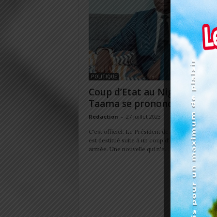
POLITIQUE
Coup d’Etat au Niger: Gerry
Taama se prononce
Redaction
-
27 juillet 2023
C'est officiel. Le Président de la République du
est destitué suite à un coup d'Etat perpétré pa
armée. Une nouvelle qui n'a...