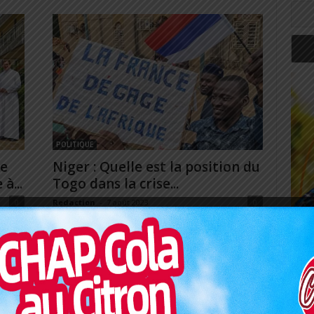
POLITIQUE
ce
Niger : Quelle est la position du
à...
Togo dans la crise...
0
Redaction
-
7 août 2023
0
alité
Le 26 Juillet dernier, le Niger a été secoué par un
coup d’État militaire, renversant le président
tion...
démocratiquement élu Mohamed Bazoum. Cette
situation a...
Art