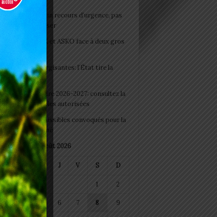
e du lendemain : un recours d’urgence, pas
abitude à banaliser
clubs CAF: ASCK et ASKO face à deux gros
eaux
 Boissons énergisantes: l’État tire la
tte d’alarme
 Rentrée scolaire 2026-2027: consultez la
 officielle des écoles autorisées
 2026 : les admissibles convoqués pour la
e médicale à Lomé
août 2026
M
M
J
V
S
D
1
2
4
5
6
7
8
9