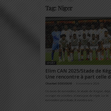
Accueil
Tags
Niger
Tag: Niger
SPORT
Elim CAN 2025/Stade de Kég
Une rencontre à part celle de
Charbel SOSSOUVI
-
6 novembre 2024
Ce mois de novembre, le stade de Kégué, déjà 
occupé en octobre, n'aura pas de répit. Le 14
novembre prochain, il ouvrira ses...