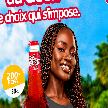
Pilul
une h
Inter
morc
Togo/
sonne
Togo/
liste
0
ESSAL
visit
 Niger
r son
L
3