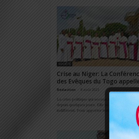
SOCIÉTÉ
Crise au Niger: La Conféren
des Evêques du Togo appelle 
Redaction
-
8 août 2023
La crise politique qui secoue le Niger fait l’actu
depuis quelques jours. Elle ne laisse personne
indifférent. Pour apporter leur pierre à la résolu