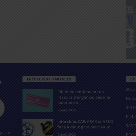
ENCORE PLUS D'ARTICLES
CA
SOC
Pilule du lendemain : un
recours d’urgence, pas une
Non c
habitude à...
SPO
7 août 2026
POL
Interclubs CAF: ASCK et ASKO
SAN
face à deux gros morceaux
ui se
6 août 2026
ECO