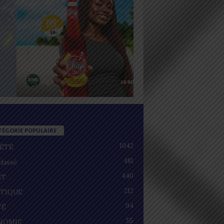
TÉGORIE POPULAIRE
1042
IÉTÉ
481
lassé
440
RT
212
ITIQUE
94
TÉ
55
NOMIE