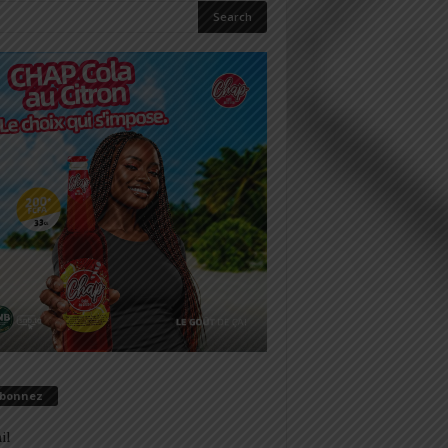
abonnez
il