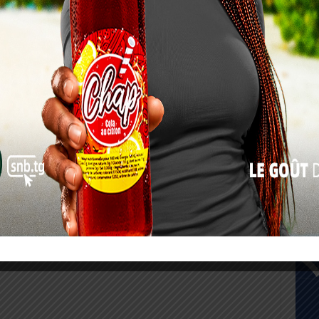
10
17
24
31
« Juil