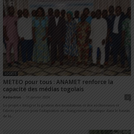
SOCIÉTÉ
METEO pour tous : ANAMET renforce la
capacité des médias togolais
Redaction
-
11 janvier 2024
0
Le projet « Intégrer la gestion des inondations et des sècheresses et
l’alerte précoce pour l’adaptation au changement climatique dans le bassin
de la...