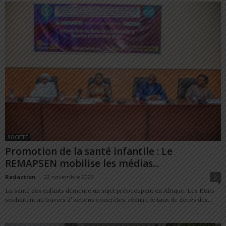
SOCIÉTÉ
Promotion de la santé infantile : Le
REMAPSEN mobilise les médias...
Redaction
-
22 novembre 2023
0
La santé des enfants demeure un sujet préoccupant en Afrique. Les Etats
souhaitent au travers d’ actions concrètes, réduire le taux de décès des...