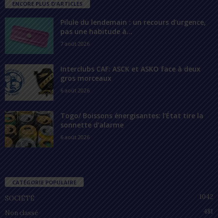
ENCORE PLUS D'ARTICLES
Pilule du lendemain : un recours d’urgence,
pas une habitude à...
7 août 2026
Interclubs CAF: ASCK et ASKO face à deux
gros morceaux
6 août 2026
Togo/ Boissons énergisantes: l’État tire la
sonnette d’alarme
6 août 2026
CATÉGORIE POPULAIRE
1042
SOCIÉTÉ
481
Non classé