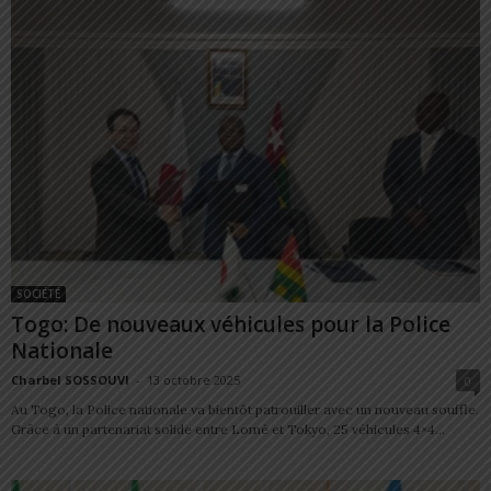
SOCIÉTÉ
Togo: De nouveaux véhicules pour la Police
Nationale
Charbel SOSSOUVI
-
13 octobre 2025
0
Au Togo, la Police nationale va bientôt patrouiller avec un nouveau souffle.
Grâce à un partenariat solide entre Lomé et Tokyo, 25 véhicules 4×4...