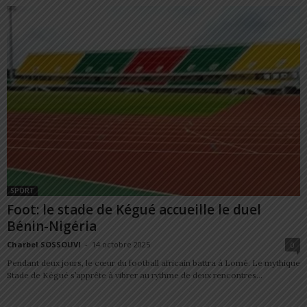
SPORT
Foot: le stade de Kégué accueille le duel
Bénin-Nigéria
Charbel SOSSOUVI
-
14 octobre 2025
0
Pendant deux jours, le cœur du football africain battra à Lomé. Le mythique
Stade de Kégué s’apprête à vibrer au rythme de deux rencontres...