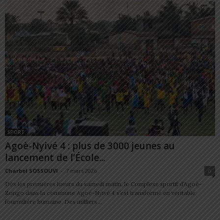
SPORT
Agoè-Nyivé 4 : plus de 3000 jeunes au
lancement de l’École...
Charbel SOSSOUVI
-
7 mars 2026
0
Dès les premières lueurs du samedi matin, le Complexe sportif d’Agoè-
Zongo dans la commune Agoè-Nyivé 4 s’est transformé en véritable
fourmilière humaine. Des milliers...