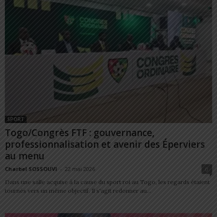
SPORT
Togo/Congrès FTF : gouvernance,
professionnalisation et avenir des Éperviers
au menu
Charbel SOSSOUVI
-
22 mai 2026
0
Dans une salle acquise à la cause du sport roi au Togo, les regards étaient
tournés vers un même objectif. Il s'agit redonner au...