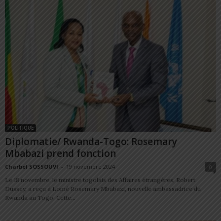
POLITIQUE
Diplomatie/ Rwanda-Togo: Rosemary
Mbabazi prend fonction
Charbel SOSSOUVI
-
19 novembre 2024
0
Le 18 novembre, le ministre togolais des Affaires étrangères, Robert
Dussey, a reçu à Lomé Rosemary Mbabazi, nouvelle ambassadrice du
Rwanda au Togo. Cette...