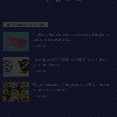
ENCORE PLUS D'ARTICLES
Pilule du lendemain : un recours d’urgence,
pas une habitude à...
7 août 2026
Interclubs CAF: ASCK et ASKO face à deux
gros morceaux
6 août 2026
Togo/ Boissons énergisantes: l’État tire la
sonnette d’alarme
6 août 2026