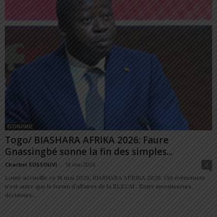
ECONOMIE
Togo/ BIASHARA AFRIKA 2026: Faure
Gnassingbé sonne la fin des simples...
Charbel SOSSOUVI
-
18 mai 2026
0
Lomé accueille ce 18 mai 2026, BIASHARA AFRIKA 2026. Cet évènement
n'est autre que le forum d’affaires de la ZLECAf . Entre investisseurs,
décideurs...