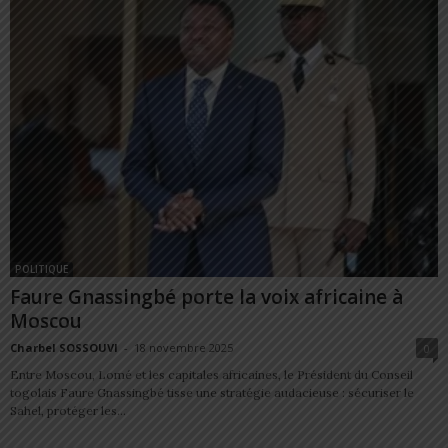
POLITIQUE
Faure Gnassingbé porte la voix africaine à
Moscou
Charbel SOSSOUVI
-
18 novembre 2025
0
Entre Moscou, Lomé et les capitales africaines, le Président du Conseil
togolais Faure Gnassingbé tisse une stratégie audacieuse : sécuriser le
Sahel, protéger les...