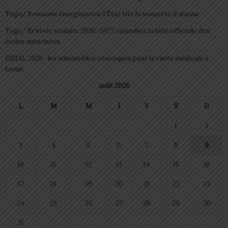
Togo/ Boissons énergisantes: l’État tire la sonnette d’alarme
Togo/ Rentrée scolaire 2026-2027: consultez la liste officielle des
écoles autorisées
ESSAL 2026 : les admissibles convoqués pour la visite médicale à
Lomé
août 2026
L
M
M
J
V
S
D
1
2
3
4
5
6
7
8
9
10
11
12
13
14
15
16
17
18
19
20
21
22
23
24
25
26
27
28
29
30
31