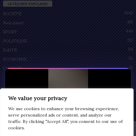
CATÉGORIE POPULAIRE
1042
SOCIÉTÉ
481
Non classé
440
SPORT
212
POLITIQUE
94
SANTÉ
55
ECONOMIE
51
CULTURE
We value your privacy
Privacy
© Copyright 2025 | LOMEGRAPH
We use cookies to enhance your browsing experience,
All rights reserved
serve personalized ads or content, and analyze our
traffic. By clicking "Accept All", you consent to our use of
cookies.