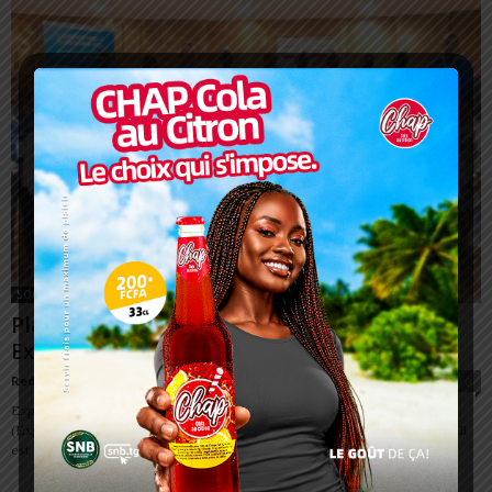
SOCIÉTÉ
Planification familiale : le nouveau projet
Expand PF annoncé à Lomé
Redaction
-
8 décembre 2023
0
Expand Family Planning and Sexual and Reproductive Health Activity
(ExpandPF) est le nouveau projet quinquennal de planification familiale. Il
est financé par l’Agence Américaine...