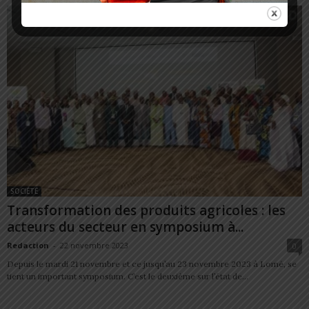
SOCIÉTÉ
Transformation des produits agricoles : les
acteurs du secteur en symposium à...
Redaction
-
22 novembre 2023
0
Depuis le mardi 21 novembre et ce jusqu’au 23 novembre 2023 à Lomé, se
tient un important symposium. C’est le deuxième sur l’état de...