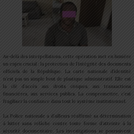
Au-delà des interpellations, cette opération met en lumière
un enjeu crucial : la protection de l’intégrité des documents
officiels de la République. La carte nationale d’identité
n’est pas un simple bout de plastique administratif. Elle est
la clé d’accès aux droits civiques, aux transactions
financières, aux services publics. La compromettre, c’est
fragiliser la confiance dans tout le système institutionnel.
La Police nationale a d’ailleurs réaffirmé sa détermination
à lutter sans relâche contre toute forme d’atteinte à la
sécurité documentaire. Les investigations se poursuivent