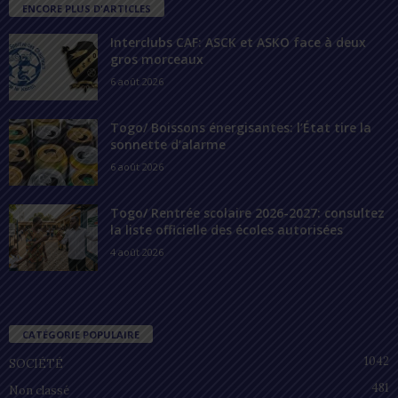
ENCORE PLUS D'ARTICLES
Interclubs CAF: ASCK et ASKO face à deux
gros morceaux
6 août 2026
Togo/ Boissons énergisantes: l’État tire la
sonnette d’alarme
6 août 2026
Togo/ Rentrée scolaire 2026-2027: consultez
la liste officielle des écoles autorisées
4 août 2026
CATÉGORIE POPULAIRE
1042
SOCIÉTÉ
481
Non classé