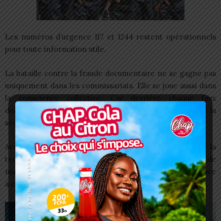
Les numéros d’urgence 117 et 1244 restent opérationnels
pour toute information utile.
La bataille contre la fraude documentaire ne se gagne pas
uniquement dans les commissariats. Elle se joue aussi dans
la conscience collective. Car derrière chaque faux
document accepté se cache une brèche ouverte dans la
sécurité nationale.
Avepozo vient de rappeler une vérité essentielle : la
technologie peut servir le progrès, mais entre de
mauvaises mains, elle devient une arme silencieuse. Et face
à elle, la vigilance reste notre première ligne de défense.