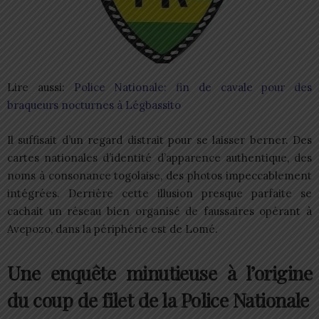
Lire aussi:
Police Nationale: fin de cavale pour des
braqueurs nocturnes à Légbassito
Il suffisait d’un regard distrait pour se laisser berner. Des
cartes nationales d’identité d’apparence authentique, des
noms à consonance togolaise, des photos impeccablement
intégrées. Derrière cette illusion presque parfaite se
cachait un réseau bien organisé de faussaires opérant à
Avepozo, dans la périphérie est de Lomé.
Une enquête minutieuse à l’origine
du coup de filet de la Police Nationale