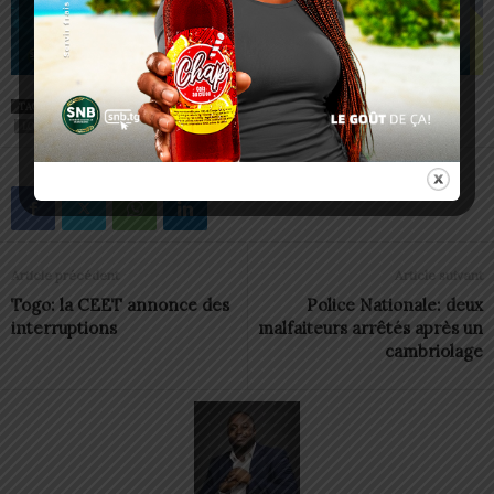
TAGS
AVEPOZO
CRIMINALITÉ
DOCUMENTS OFFICIELS
FRAUDE
JUSTICE
LOMÉ
POLICE NATIONALE
SÉCURITÉ
SOCIÉTÉ
TOGO
Article précédent
Article suivant
Togo: la CEET annonce des
Police Nationale: deux
interruptions
malfaiteurs arrêtés après un
cambriolage