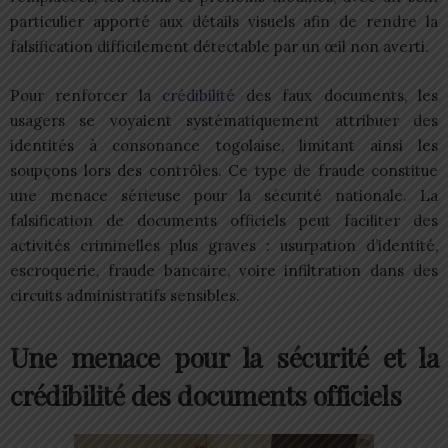
particulier apporté aux détails visuels afin de rendre la
falsification difficilement détectable par un œil non averti.
Pour renforcer la
crédibilité
des faux documents, les
usagers se voyaient systématiquement attribuer des
identités à consonance togolaise, limitant ainsi les
soupçons lors des contrôles. Ce type de fraude constitue
une menace sérieuse pour la sécurité nationale. La
falsification de documents officiels peut faciliter des
activités criminelles plus graves : usurpation d’identité,
escroquerie, fraude bancaire, voire infiltration dans des
circuits administratifs sensibles.
Une menace pour la sécurité et la
crédibilité des documents officiels