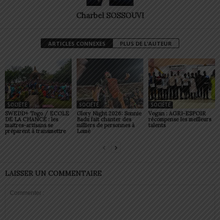
Charbel SOSSOUVI
ARTICLES CONNEXES
PLUS DE L'AUTEUR
SOCIÉTÉ
SOCIÉTÉ
SOCIÉTÉ
SWEDD+ Togo / ECOLE
Glory Night 2026: Sonnie
Vogan : AGRI-ESPOIR
DE LA CHANCE : les
Badu fait chanter des
récompense les meilleurs
maitres-artisans se
milliers de personnes à
talents
préparent à transmettre
Lomé
LAISSER UN COMMENTAIRE