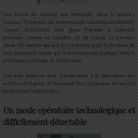
Les forces de sécurité ont interpellé, dans le quartier
Avepozo Tropicana, un ressortissant camerounais identifié
comme ATANGANA, ainsi qu’un Togolais, A. Edmond,
présenté comme un membre clé du réseau. Le premier
aurait été surpris sur son lieu d’attente pour la livraison du
faux document, tandis que le second serait impliqué dans le
processus technique de falsification.
Les deux suspects sont actuellement à la disposition des
services d’enquête et devraient être présentés devant les
juridictions compétentes.
Un mode opératoire technologique et
difficilement détectable