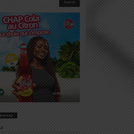
abonnez
il