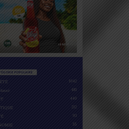
TÉGORIE POPULAIRE
1042
IÉTÉ
481
lassé
440
RT
212
ITIQUE
93
TÉ
55
NOMIE