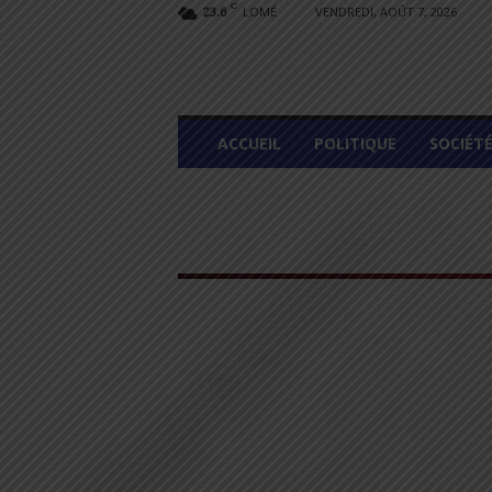
C
LOMÉ
VENDREDI, AOÛT 7, 2026
23.6
L
ACCUEIL
POLITIQUE
SOCIÉT
O
M
E
G
R
A
P
H