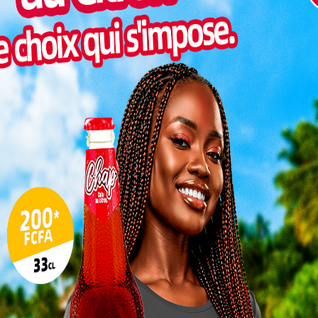
Inter
morc
Togo/
sonne
Togo/
liste
ESSAL
visit
SWED
maitr
L
3
10