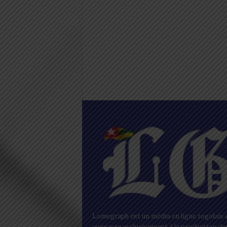
Lomegraph est un média en ligne togolais q
consacre exclusivement à la production de