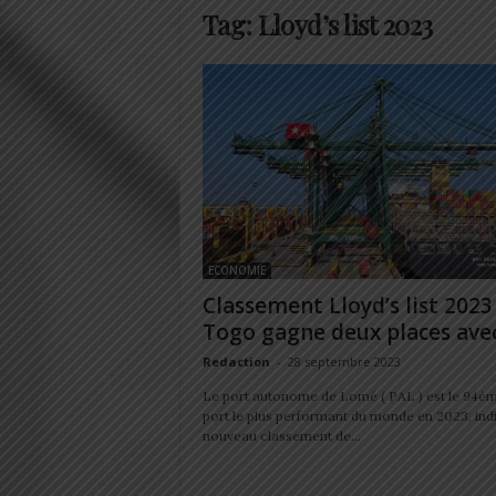
Tag: Lloyd’s list 2023
ECONOMIE
Classement Lloyd’s list 2023 
Togo gagne deux places avec.
Redaction
-
28 septembre 2023
Le port autonome de Lomé ( PAL ) est le 94è
port le plus performant du monde en 2023, indi
nouveau classement de...