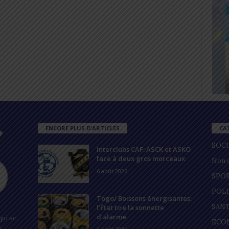
ENCORE PLUS D'ARTICLES
CA
SOC
Interclubs CAF: ASCK et ASKO
face à deux gros morceaux
Non c
6 août 2026
SPO
POL
Togo/ Boissons énergisantes:
SAN
l’État tire la sonnette
d’alarme
ui se
ECO
s