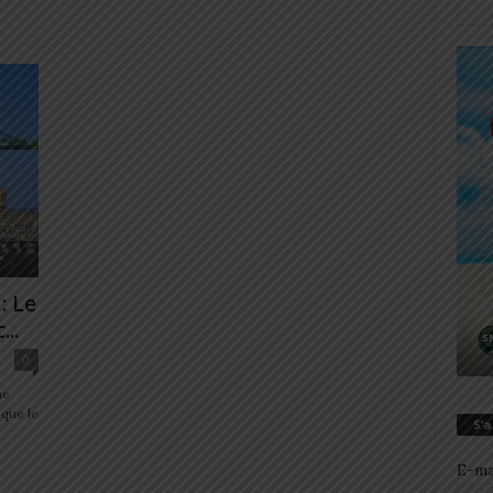
: Le
..
0
me
que le
S’
E-ma