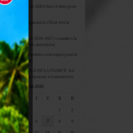
clubs CAF: ASCK et ASKO face à deux gros
eaux
 Boissons énergisantes: l’État tire la
tte d’alarme
 Rentrée scolaire 2026-2027: consultez la
 officielle des écoles autorisées
 2026 : les admissibles convoqués pour la
e médicale à Lomé
D+ Togo / ECOLE DE LA CHANCE : les
es-artisans se préparent à transmettre
août 2026
M
M
J
V
S
D
1
2
4
5
6
7
8
9
11
12
13
14
15
16