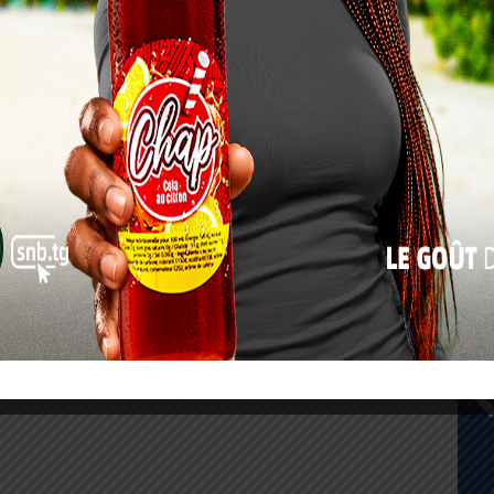
17
24
31
« Juil