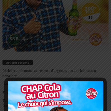
Articles récents
Pilule du lendemain : un recours d’urgence, pas une habitude à
banaliser
Interclubs CAF: ASCK et ASKO face à deux gros morceaux
Togo/ Boissons énergisantes: l’État tire la sonnette d’alarme
Togo/ Rentrée scolaire 2026-2027: consultez la liste officielle des
écoles autorisées