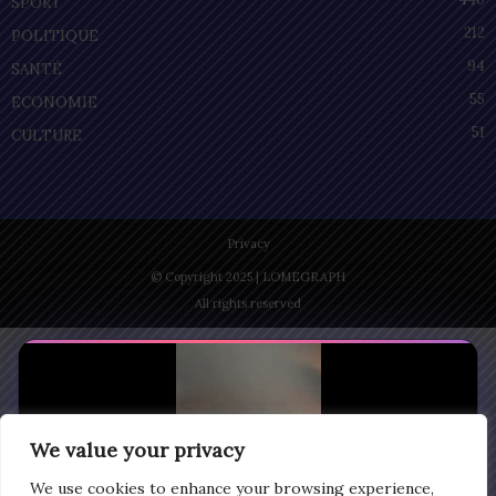
SPORT
212
POLITIQUE
94
SANTÉ
55
ECONOMIE
51
CULTURE
Privacy
© Copyright 2025 | LOMEGRAPH
All rights reserved
We value your privacy
We use cookies to enhance your browsing experience,