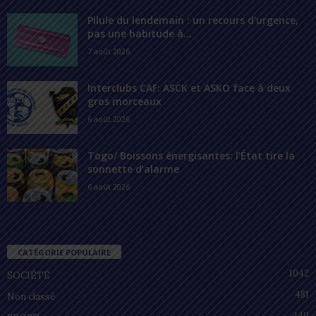
Pilule du lendemain : un recours d’urgence,
pas une habitude à...
7 août 2026
Interclubs CAF: ASCK et ASKO face à deux
gros morceaux
6 août 2026
Togo/ Boissons énergisantes: l’État tire la
sonnette d’alarme
6 août 2026
CATÉGORIE POPULAIRE
1042
SOCIÉTÉ
481
Non classé
440