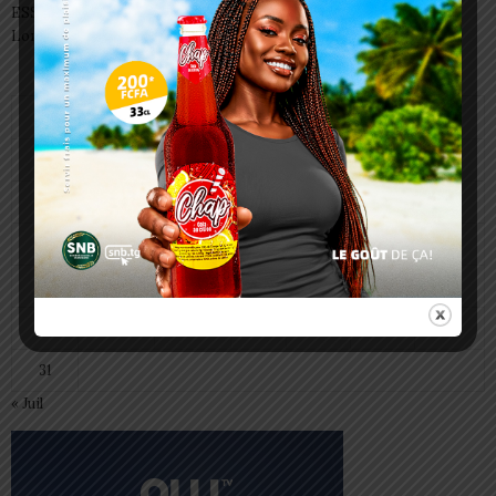
ESSAL 2026 : les admissibles convoqués pour la visite médicale à
Lomé
août 2026
L
M
M
J
V
S
D
1
2
3
4
5
6
7
8
9
10
11
12
13
14
15
16
17
18
19
20
21
22
23
24
25
26
27
28
29
30
31
« Juil