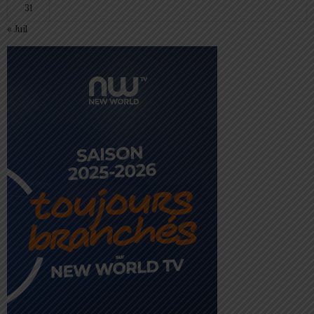
31
« Juil