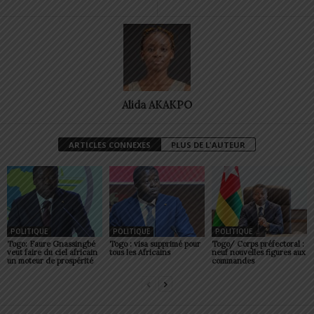
Alida AKAKPO
ARTICLES CONNEXES
PLUS DE L'AUTEUR
POLITIQUE
POLITIQUE
POLITIQUE
Togo: Faure Gnassingbé
Togo : visa supprimé pour
Togo/ Corps préfectoral :
veut faire du ciel africain
tous les Africains
neuf nouvelles figures aux
un moteur de prospérité
commandes