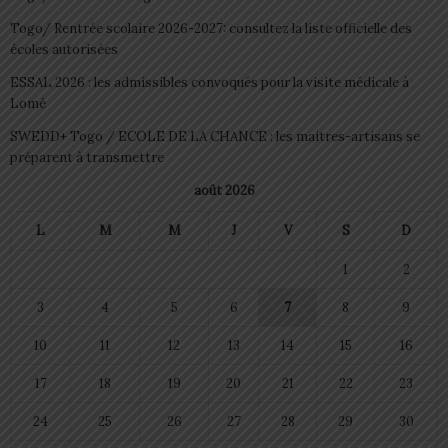
Togo/ Rentrée scolaire 2026-2027: consultez la liste officielle des
écoles autorisées
ESSAL 2026 : les admissibles convoqués pour la visite médicale à
Lomé
SWEDD+ Togo / ECOLE DE LA CHANCE : les maitres-artisans se
préparent à transmettre
août 2026
L
M
M
J
V
S
D
1
2
3
4
5
6
7
8
9
10
11
12
13
14
15
16
17
18
19
20
21
22
23
24
25
26
27
28
29
30