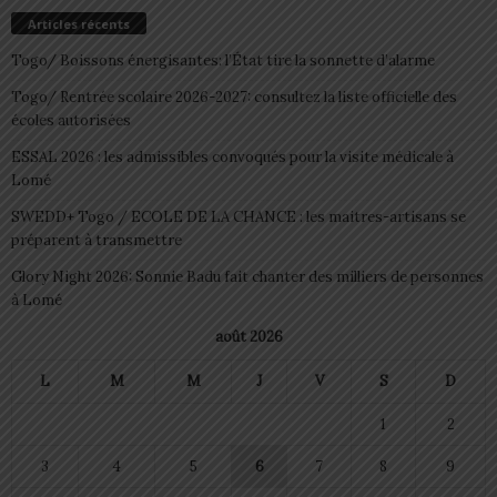
Articles récents
Togo/ Boissons énergisantes: l’État tire la sonnette d’alarme
Togo/ Rentrée scolaire 2026-2027: consultez la liste officielle des
écoles autorisées
ESSAL 2026 : les admissibles convoqués pour la visite médicale à
Lomé
SWEDD+ Togo / ECOLE DE LA CHANCE : les maitres-artisans se
préparent à transmettre
Glory Night 2026: Sonnie Badu fait chanter des milliers de personnes
à Lomé
août 2026
L
M
M
J
V
S
D
1
2
3
4
5
6
7
8
9