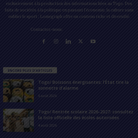
exclusivement à la production des informations liées au Togo. Des
faits de sociétés à la politique en passant l’économie, la culture sans
oublier le sport ; Lomegraph offre un contenu riche et diversifié.
Contactez-nous:
contact@lomegraph.tg
ENCORE PLUS D'ARTICLES
Togo/ Boissons énergisantes: l’État tire la
sonnette d’alarme
6 août 2026
Togo/ Rentrée scolaire 2026-2027: consultez
la liste officielle des écoles autorisées
4 août 2026