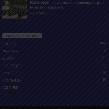
ESSAL 2026 : les admissibles convoqués pour
la visite médicale à...
4 août 2026
CATÉGORIE POPULAIRE
1042
SOCIÉTÉ
481
Non classé
439
SPORT
212
POLITIQUE
93
SANTÉ
55
ECONOMIE
51
CULTURE