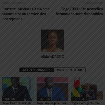
Article précédent
Article suivant
Portrait: Medissa SAMA, une
Togo/IFAD: De nouvelles
visionnaire au service des
formations sont disponibles
entreprises
Alida AKAKPO
ARTICLES CONNEXES
PLUS DE L'AUTEUR
POLITIQUE
POLITIQUE
POLITIQUE
Togo: Faure Gnassingbé
Togo : visa supprimé pour
Togo/ Corps préfectoral :