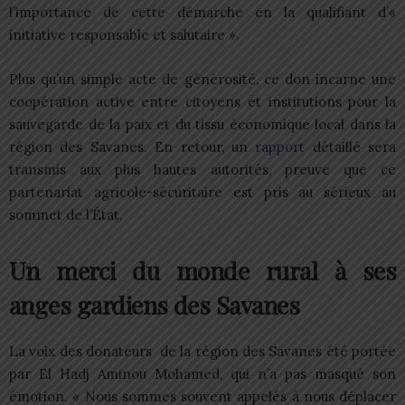
l’importance de cette démarche en la qualifiant d’«
initiative responsable et salutaire ».
Plus qu’un simple acte de générosité, ce don incarne une
coopération active entre citoyens et institutions pour la
sauvegarde de la paix et du tissu économique local dans la
région des Savanes. En retour, un
rapport
détaillé sera
transmis aux plus hautes autorités, preuve que ce
partenariat agricole-sécuritaire est pris au sérieux au
sommet de l’État.
Un merci du monde rural à ses
anges gardiens des Savanes
La voix des donateurs de la région des Savanes été portée
par El Hadj Aminou Mohamed, qui n’a pas masqué son
émotion. « Nous sommes souvent appelés à nous déplacer