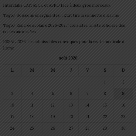
Interclubs CAF: ASCK et ASKO face à deux gros morceaux
Togo/ Boissons énergisantes: l’État tire la sonnette d’alarme
Togo/ Rentrée scolaire 2026-2027: consultez la liste officielle des
écoles autorisées
ESSAL 2026 : les admissibles convoqués pour la visite médicale à
Lomé
août 2026
L
M
M
J
V
S
D
1
2
3
4
5
6
7
8
9
10
11
12
13
14
15
16
17
18
19
20
21
22
23
24
25
26
27
28
29
30