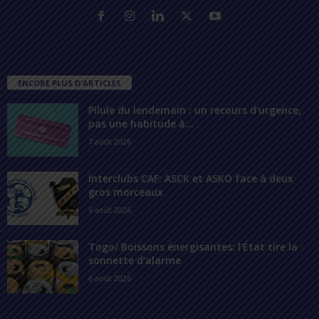
ENCORE PLUS D'ARTICLES
Pilule du lendemain : un recours d’urgence,
pas une habitude à...
7 août 2026
Interclubs CAF: ASCK et ASKO face à deux
gros morceaux
6 août 2026
Togo/ Boissons énergisantes: l’État tire la
sonnette d’alarme
6 août 2026