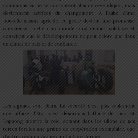
communautés ne se contentent plus de revendiquer, mais
deviennent actrices du changement. À l’aube d’une
nouvelle saison agricole, ce geste devient une promesse
silencieuse : celle d’un monde rural debout, solidaire et
conscient que le développement ne peut éclore que dans
un climat de paix et de confiance.
Les signaux sont clairs. La sécurité n’est plus seulement
une affaire d’État, c’est désormais l’affaire de tous. Et
Dapaong montre la voie, semant dans les sillons de ses
terres fertiles une graine de coopération exemplaire, que
d’autres régions gagneraient à faire germer.