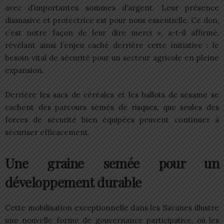
avec d’importantes sommes d’argent. Leur présence
dissuasive et protectrice est pour nous essentielle. Ce don,
c’est notre façon de leur dire merci », a-t-il affirmé,
révélant ainsi l’enjeu caché derrière cette initiative : le
besoin vital de sécurité pour un secteur agricole en pleine
expansion.
Derrière les sacs de céréales et les ballots de sésame se
cachent des parcours semés de risques, que seules des
forces de sécurité bien équipées peuvent continuer à
sécuriser efficacement.
Une graine semée pour un
développement durable
Cette mobilisation exceptionnelle dans les Savanes illustre
une nouvelle forme de gouvernance participative, où les