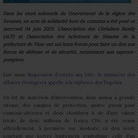
Dans les murs solennels du Gouvernorat de la région des
Savanes, un acte de solidarité hors du commun a été posé ce
mercredi 04 juin 2025. L’Association des Céréaliers Family
(ACF) et l’Association des Acheteurs de Sésame de la
préfecture de Tône ont uni leurs forces pour faire un don aux
forces de défense et de sécurité, notamment aux sapeurs-
pompiers.
Lire aussi:
Suspension d’entrée aux USA : le ministère des
Affaires étrangères appelle à la vigilance des Togolais
Un lot de matériels d’intervention, deux motos à grande
vitesse, des casques de protection, quatre pneus pour
camions-citernes et deux chambres à air d’une valeur
totale de deux millions de francs CFA, a été remis
officiellement. À première vue modeste, ce don revêt
pourtant une portée hautement symbolique: celle d’un