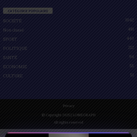
CATÉGORIE POPULAIRE
1042
SOCIÉTÉ
481
Non classé
440
SPORT
212
POLITIQUE
94
SANTÉ
55
ECONOMIE
51
CULTURE
Privacy
© Copyright 2025 | LOMEGRAPH
All rights reserved