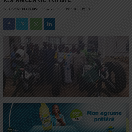
Par
Charbel SOSSOUVI
-
12 juin 2025
391
0