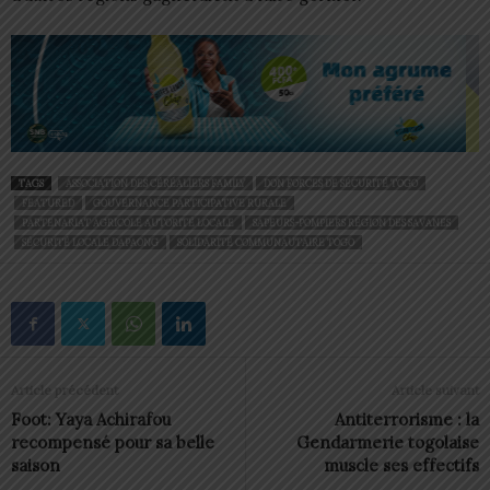
TAGS
ASSOCIATION DES CÉRÉALIERS FAMILY
DON FORCES DE SÉCURITÉ TOGO
FEATURED
GOUVERNANCE PARTICIPATIVE RURALE
PARTENARIAT AGRICOLE AUTORITÉ LOCALE
SAPEURS-POMPIERS RÉGION DES SAVANES
SÉCURITÉ LOCALE DAPAONG
SOLIDARITÉ COMMUNAUTAIRE TOGO
Article précédent
Article suivant
Foot: Yaya Achirafou
Antiterrorisme : la
recompensé pour sa belle
Gendarmerie togolaise
saison
muscle ses effectifs