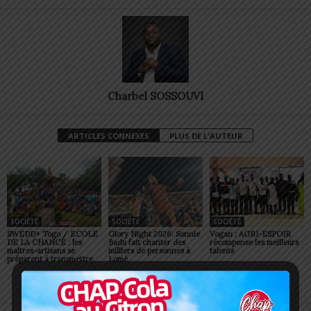
Charbel SOSSOUVI
ARTICLES CONNEXES
PLUS DE L'AUTEUR
SOCIÉTÉ
SOCIÉTÉ
SOCIÉTÉ
SWEDD+ Togo / ECOLE
Glory Night 2026: Sonnie
Vogan : AGRI-ESPOIR
DE LA CHANCE : les
Badu fait chanter des
récompense les meilleurs
maitres-artisans se
milliers de personnes à
talents
préparent à transmettre
Lomé