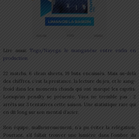
Lire aussi:
Togo/Nayega: le manganèse entre enfin en
production
22 matchs, 6 clean sheets, 19 buts encaissés. Mais au-delà
des chiffres, c’est la prestance, la lecture du jeu, et le sang-
froid dans les moments chauds qui ont marqué les esprits.
Lorsqu’un penalty se présente, Yaya ne tremble pas : 2
arrêts sur 3 tentatives cette saison. Une statistique rare qui
en dit long sur son mental d’acier.
Son équipe, malheureusement, n’a pu éviter la relégation.
Pourtant, s’il fallait trouver une lumière dans l’ombre du