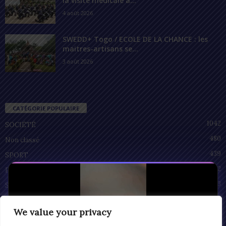
la visite médicale à...
4 août 2026
SWEDD+ Togo / ECOLE DE LA CHANCE : les
maitres-artisans se...
3 août 2026
CATÉGORIE POPULAIRE
1042
SOCIÉTÉ
480
Non classé
439
SPORT
212
POLITIQUE
93
SANTÉ
55
ECONOMIE
We value your privacy
51
CULTURE