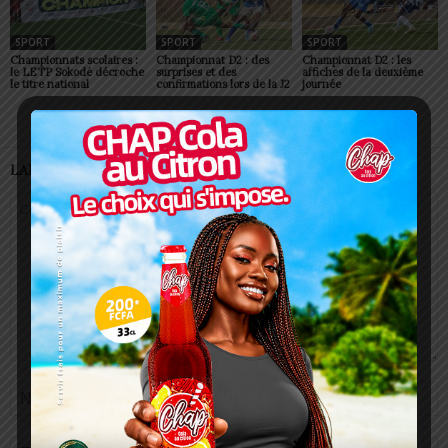
SPORT
SPORT
SPORT
Championnats scolaires :
Championnat D2 : des
Championnat D2 : les
le LETP Sokodé décroche
surprises et des
affiches de la deuxième
le titre national
confirmations lors de la J2
journée
LAISSER UN COMMENTAIRE