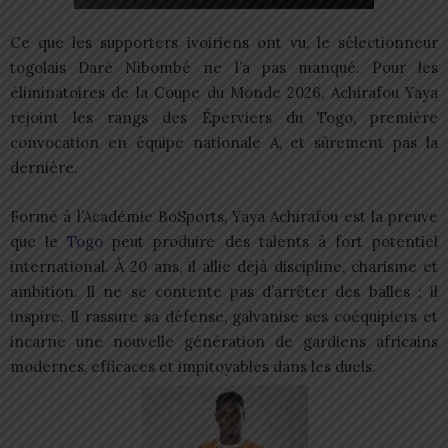
Ce que les supporters ivoiriens ont vu, le sélectionneur
togolais Daré Nibombé ne l’a pas manqué. Pour les
éliminatoires de la Coupe du Monde 2026, Achirafou Yaya
rejoint les rangs des Éperviers du Togo, première
convocation en équipe nationale A, et sûrement pas la
dernière.
Formé à l’Académie BoSports, Yaya Achirafou est la preuve
que le
Togo
peut produire des talents à fort potentiel
international. À 20 ans, il allie déjà discipline, charisme et
ambition. Il ne se contente pas d’arrêter des balles ; il
inspire. Il rassure sa défense, galvanise ses coéquipiers et
incarne une nouvelle génération de gardiens africains
modernes, efficaces et impitoyables dans les duels.