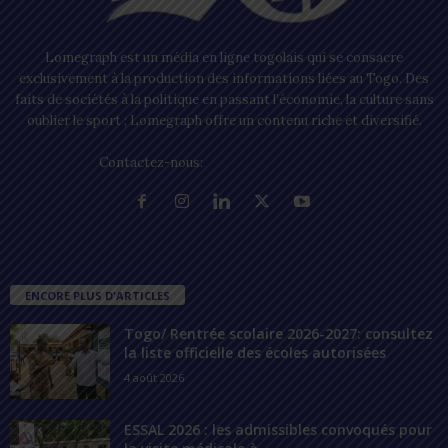
Lomegraph est un média en ligne togolais qui se consacre
exclusivement à la production des informations liées au Togo. Des
faits de sociétés à la politique en passant l’économie, la culture sans
oublier le sport ; Lomegraph offre un contenu riche et diversifié.
Contactez-nous:
contact@lomegraph.tg
ENCORE PLUS D'ARTICLES
Togo/ Rentrée scolaire 2026-2027: consultez
la liste officielle des écoles autorisées
4 août 2026
ESSAL 2026 : les admissibles convoqués pour