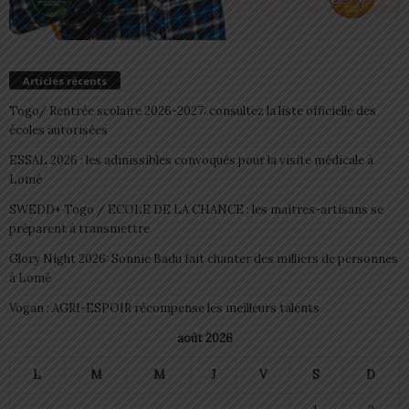
Articles récents
Togo/ Rentrée scolaire 2026-2027: consultez la liste officielle des
écoles autorisées
ESSAL 2026 : les admissibles convoqués pour la visite médicale à
Lomé
SWEDD+ Togo / ECOLE DE LA CHANCE : les maitres-artisans se
préparent à transmettre
Glory Night 2026: Sonnie Badu fait chanter des milliers de personnes
à Lomé
Vogan : AGRI-ESPOIR récompense les meilleurs talents
août 2026
L
M
M
J
V
S
D