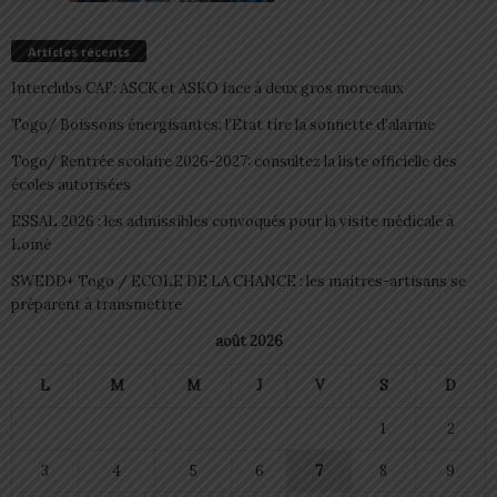
Articles récents
Interclubs CAF: ASCK et ASKO face à deux gros morceaux
Togo/ Boissons énergisantes: l’État tire la sonnette d’alarme
Togo/ Rentrée scolaire 2026-2027: consultez la liste officielle des
écoles autorisées
ESSAL 2026 : les admissibles convoqués pour la visite médicale à
Lomé
SWEDD+ Togo / ECOLE DE LA CHANCE : les maitres-artisans se
préparent à transmettre
août 2026
L
M
M
J
V
S
D
1
2
3
4
5
6
7
8
9