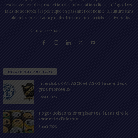
exclusivement à la production des informations liées au Togo. Des
faits de sociétés à la politique en passant l’économie, la culture sans
oublier le sport ; Lomegraph offre un contenu riche et diversifié.
Contactez-nous:
contact@lomegraph.tg
ENCORE PLUS D'ARTICLES
Interclubs CAF: ASCK et ASKO face à deux
gros morceaux
6 août 2026
Togo/ Boissons énergisantes: l’État tire la
sonnette d’alarme
6 août 2026