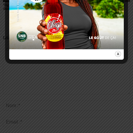
Togo : 525 places ouvertes
Conjonctivites (Apollo) :
Togo : la grippe aviaire
dans les écoles de santé
non, un simple regard ne
refait surface
peut pas vous contaminer
LAISSER UN COMMENTAIRE