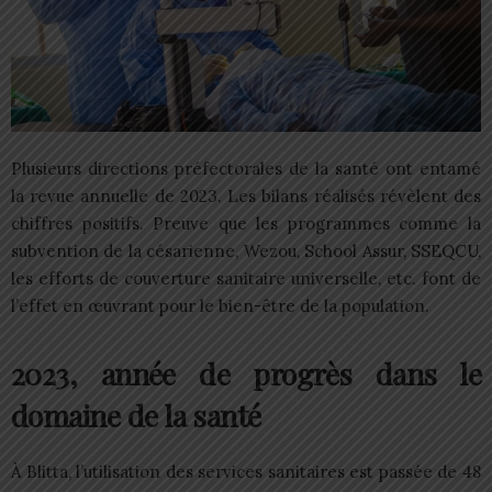
Plusieurs directions préfectorales de la santé ont entamé
la revue annuelle de 2023. Les bilans réalisés révèlent des
chiffres positifs. Preuve que les programmes comme la
subvention de la césarienne, Wezou, School Assur, SSEQCU,
les efforts de couverture sanitaire universelle, etc. font de
l’effet en œuvrant pour le bien-être de la population.
2023, année de progrès dans le
domaine de la santé
À Blitta, l’utilisation des services sanitaires est passée de 48