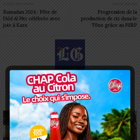
Article précédent
Article suivant
Ramadan 2024 : Fête de
Progression de la
l’Aïd Al Fitr célébrée avec
production de riz dans le
joie à Kara
Tône grâce au FSRP
Redaction
https://lomegraph.tg/
ARTICLES CONNEXES
PLUS DE L'AUTEUR
SANTÉ
SANTÉ
SANTÉ