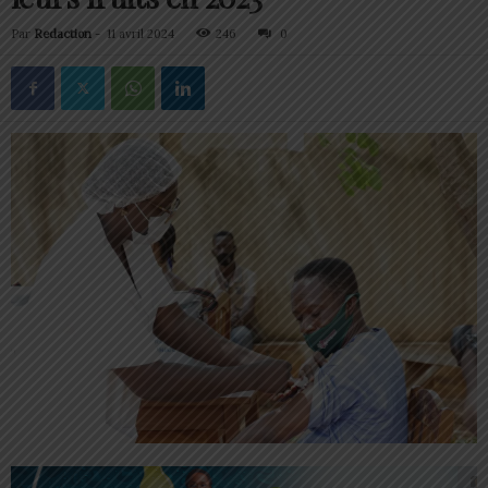
Par
Redaction
-
11 avril 2024
246
0