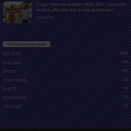
Togo/ Rentrée scolaire 2026-2027: consultez
la liste officielle des écoles autorisées
4 août 2026
CATÉGORIE POPULAIRE
1042
SOCIÉTÉ
481
Non classé
440
SPORT
212
POLITIQUE
93
SANTÉ
55
ECONOMIE
51
CULTURE