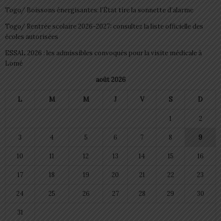
Togo/ Boissons énergisantes: l’État tire la sonnette d’alarme
Togo/ Rentrée scolaire 2026-2027: consultez la liste officielle des
écoles autorisées
ESSAL 2026 : les admissibles convoqués pour la visite médicale à
Lomé
août 2026
L
M
M
J
V
S
D
1
2
3
4
5
6
7
8
9
10
11
12
13
14
15
16
17
18
19
20
21
22
23
24
25
26
27
28
29
30
31