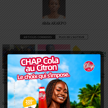
Alida AKAKPO
ARTICLES CONNEXES
PLUS DE L'AUTEUR
ECONOMIE
ECONOMIE
ECONOMIE
Concertation fiscale à
Togo/ BIASHARA AFRIKA
CR-CESP Kara : une
Kara : les acteurs
2026: Faure Gnassingbé
tournée pour renforcer la
économiques mobilisés à
sonne la fin des simples
collaboration entre le fisc
Défalé après Guérin-
discours
et les entreprises
Kouka et Kétao
LAISSER UN COMMENTAIRE