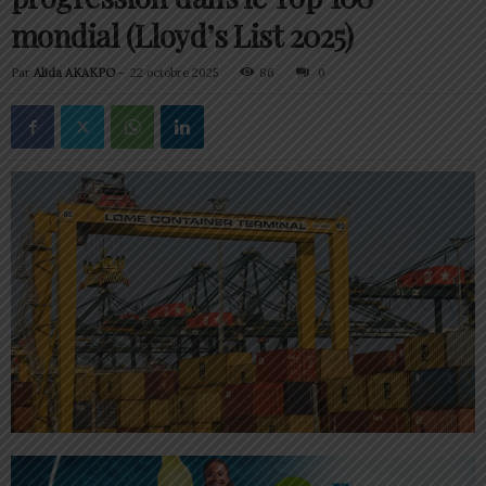
mondial (Lloyd’s List 2025)
Par
Alida AKAKPO
-
22 octobre 2025
86
0