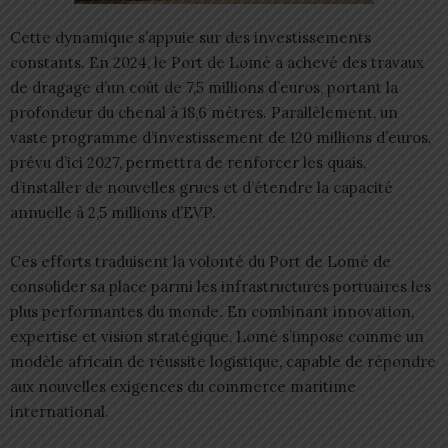
Cette dynamique s’appuie sur des investissements
constants. En 2024, le Port de Lomé a achevé des travaux
de dragage d’un coût de 7,5 millions d’euros, portant la
profondeur du chenal à 18,6 mètres. Parallèlement, un
vaste programme d’investissement de 120 millions d’euros,
prévu d’ici 2027, permettra de renforcer les quais,
d’installer de nouvelles grues et d’étendre la capacité
annuelle à 2,5 millions d’EVP.
Ces efforts traduisent la volonté du Port de Lomé de
consolider sa place parmi les infrastructures portuaires les
plus performantes du monde. En combinant innovation,
expertise et vision stratégique, Lomé s’impose comme un
modèle africain de réussite logistique, capable de répondre
aux nouvelles exigences du commerce maritime
international.