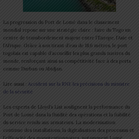
La progression du Port de Lomé dans le classement
mondial repose sur une stratégie claire : faire du Togo un
centre de transbordement majeur entre l’Europe, l’Asie et
l’Afrique. Grâce à son tirant d’eau de 18,6 mètres, le port
togolais est capable d’accueillir les plus grands navires du
monde, renforçant ainsi sa compétitivité face à des ports
comme Durban ou Abidjan.
Lire aussi :
Accident sur la RN1: les précisions du ministre
de la sécurité
Les experts de Lloyd’s List soulignent la performance du
Port de Lomé dans la fluidité des opérations et la fiabilité
du service rendu aux armateurs. La modernisation
continue des installations, la digitalisation des processus et
l’efficacité des manutentionnaires, notamment Lomé