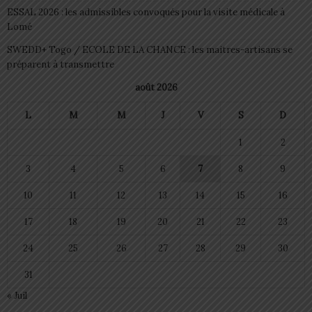
ESSAL 2026 : les admissibles convoqués pour la visite médicale à
Lomé
SWEDD+ Togo / ECOLE DE LA CHANCE : les maitres-artisans se
préparent à transmettre
août 2026
L
M
M
J
V
S
D
1
2
3
4
5
6
7
8
9
10
11
12
13
14
15
16
17
18
19
20
21
22
23
24
25
26
27
28
29
30
31
« Juil