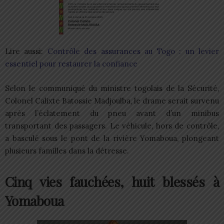
Lire aussi:
Contrôle des assurances au Togo : un levier
essentiel pour restaurer la confiance
Selon le communiqué du ministre togolais de la Sécurité,
Colonel Calixte Batossie Madjoulba, le drame serait survenu
après l’éclatement du pneu avant d’un minibus
transportant des passagers. Le véhicule, hors de contrôle,
a basculé sous le pont de la rivière Yomaboua, plongeant
plusieurs familles dans la détresse.
Cinq vies fauchées, huit blessés à
Yomaboua