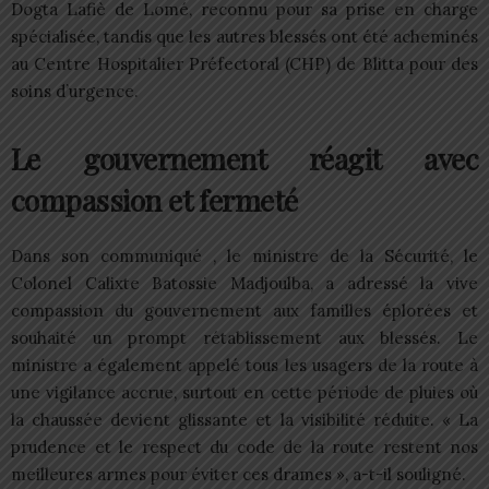
Dogta Lafiè de Lomé, reconnu pour sa prise en charge
spécialisée, tandis que les autres blessés ont été acheminés
au Centre Hospitalier Préfectoral (CHP) de Blitta pour des
soins d’urgence.
Le gouvernement réagit avec
compassion et fermeté
Dans son communiqué , le ministre de la Sécurité, le
Colonel Calixte Batossie Madjoulba, a adressé la vive
compassion du gouvernement aux familles éplorées et
souhaité un prompt rétablissement aux blessés. Le
ministre a également appelé tous les usagers de la route à
une vigilance accrue, surtout en cette période de pluies où
la chaussée devient glissante et la visibilité réduite. « La
prudence et le respect du code de la route restent nos
meilleures armes pour éviter ces drames », a-t-il souligné.