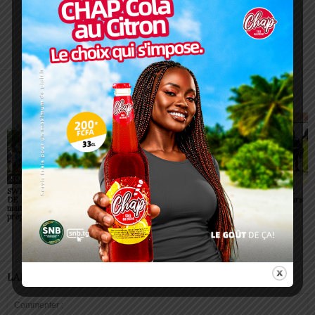
Charbel SOSSOUVI
ARTICLES CONNEXES
PLUS DE L'AUTEUR
SOCIÉTÉ
SOCIÉTÉ
SOCIÉTÉ
SWEDD+ Togo / ECOLE
Glory Night 2026: Sonnie
Vogan : AGRI-ESPOIR
DE LA CHANCE : les
Badu fait chanter des
récompense les meilleurs
maitres-artisans se
milliers de personnes à
talents
préparent à transmettre
Lomé
LAISSER UN COMMENTAIRE