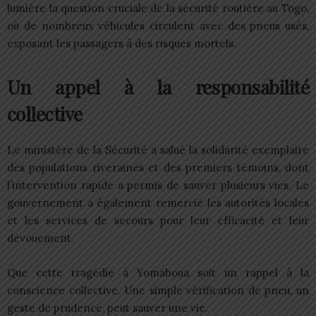
lumière la question cruciale de la sécurité routière au Togo,
où de nombreux véhicules circulent avec des pneus usés,
exposant les passagers à des risques mortels.
Un appel à la responsabilité
collective
Le ministère de la Sécurité a salué la solidarité exemplaire
des populations riveraines et des premiers témoins, dont
l’intervention rapide a permis de sauver plusieurs vies. Le
gouvernement a également remercié les autorités locales
et les services de secours pour leur efficacité et leur
dévouement.
Que cette tragédie à Yomaboua soit un rappel à la
conscience collective. Une simple vérification de pneu, un
geste de prudence, peut sauver une vie.