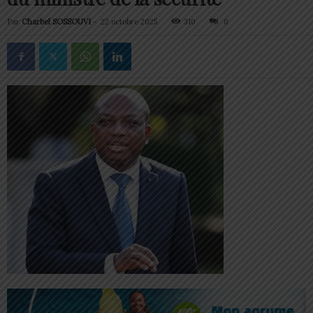
Par
Charbel SOSSOUVI
-
22 octobre 2025
310
0