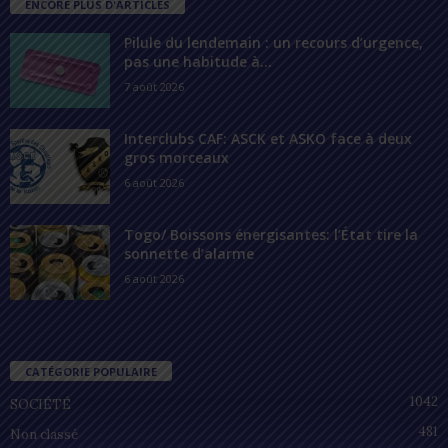
ENCORE PLUS D'ARTICLES
Pilule du lendemain : un recours d’urgence,
pas une habitude à...
7 août 2026
Interclubs CAF: ASCK et ASKO face à deux
gros morceaux
6 août 2026
Togo/ Boissons énergisantes: l’État tire la
sonnette d’alarme
6 août 2026
CATÉGORIE POPULAIRE
1042
SOCIÉTÉ
481
Non classé