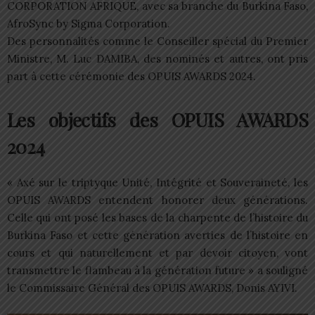
CORPORATION AFRIQUE, avec sa branche du Burkina Faso,
AfroSync by Sigma Corporation.
Des personnalités comme le Conseiller spécial du Premier
Ministre, M. Luc DAMIBA, des nominés et autres, ont pris
part à cette cérémonie des OPUIS AWARDS 2024.
Les objectifs des OPUIS AWARDS
2024
« Axé sur le triptyque Unité, Intégrité et Souveraineté, les
OPUIS AWARDS entendent honorer deux générations.
Celle qui ont posé les bases de la charpente de l’histoire du
Burkina Faso et cette génération averties de l’histoire en
cours et qui naturellement et par devoir citoyen, vont
transmettre le flambeau à la génération future » a souligné
le Commissaire Général des OPUIS AWARDS, Donis AYIVI.