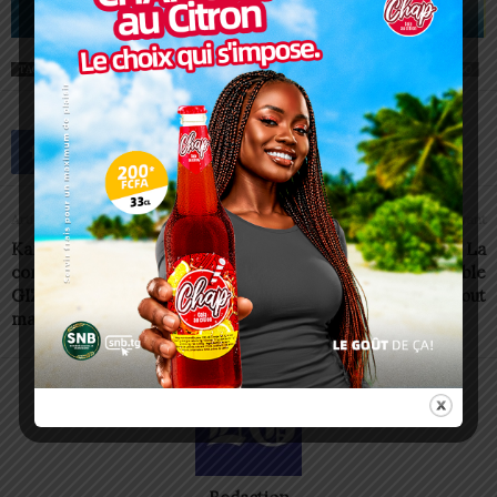
TAGS
AFROSYNC
FEATURED
OPUIS AWARDS 2024
SIGMA CORPORATION
TOGO
Article précédent
Article suivant
Kara/ Lutte contre la
Togo/Crise énergétique: La
corruption: HAPLUCIA et
ministre Mila Aziable
GIZ sensibilisent les
explique tout
magistrats