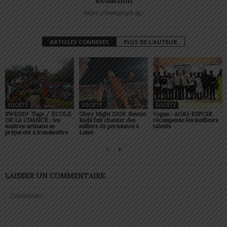
Redaction
https://lomegraph.tg/
ARTICLES CONNEXES
PLUS DE L'AUTEUR
SOCIÉTÉ
SOCIÉTÉ
SOCIÉTÉ
SWEDD+ Togo / ECOLE
Glory Night 2026: Sonnie
Vogan : AGRI-ESPOIR
DE LA CHANCE : les
Badu fait chanter des
récompense les meilleurs
maitres-artisans se
milliers de personnes à
talents
préparent à transmettre
Lomé
LAISSER UN COMMENTAIRE