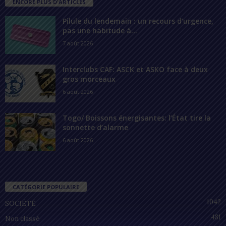
ENCORE PLUS D'ARTICLES
Pilule du lendemain : un recours d’urgence,
pas une habitude à...
7 août 2026
Interclubs CAF: ASCK et ASKO face à deux
gros morceaux
6 août 2026
Togo/ Boissons énergisantes: l’État tire la
sonnette d’alarme
6 août 2026
CATÉGORIE POPULAIRE
1042
SOCIÉTÉ
481
Non classé