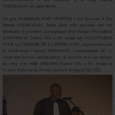
OUEDRAOGO, un agriculteur.
Un prix HOMMAGE POST MORTEM a été décerné à Feu
Idrissa OUEDRAOGO. Enfin, deux prix spéciaux ont été
attribués : le premier, accompagné d’un chèque d’un million
(1.000.000) de francs CFA, a été remis aux VOLONTAIRES
POUR LA DEFENSE DE LA PATRIE (VDP), représentés par
le Lieutenant-Colonel SAWADOGO, commandant de ce
corps des
forces
combattantes ; le second, avec un chèque
de cinq cent mille (500.000) francs CFA, a été remis au
Centre National de Presse Norbert Zongo (CNP-NZ).