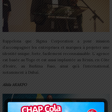
Rappelons que Sigma Corporation a pour mission
d’accompagner les entreprises et marques à projeter une
identité unique, forte, facilement reconnaissable. L’ agence
est basée au Togo et est aussi implantée au Bénin, en Côte
d’Ivoire, au Burkina Faso, ainsi qu’à l’international,
notamment à Dubaï.
Alida AKAKPO