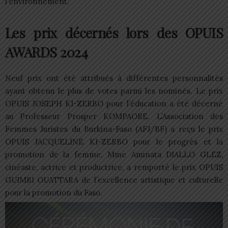
l’environnement.
Les prix décernés lors des OPUIS
AWARDS 2024
Neuf prix ont été attribués à différentes personnalités
ayant obtenu le plus de votes parmi les nominés. Le prix
OPUIS JOSEPH KI-ZERBO pour l’éducation a été décerné
au Professeur Prosper KOMPAORE. L’Association des
Femmes Juristes du Burkina-Faso (AFJ/BF) a reçu le prix
OPUIS JACQUELINE KI-ZERBO pour le progrès et la
promotion de la femme. Mme Aminata DIALLO GLEZ,
cinéaste, actrice et productrice, a remporté le prix OPUIS
GUIMBI OUATTARA de l’excellence artistique et culturelle
pour la promotion du Faso.