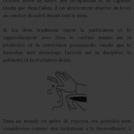
croyant selon sa santé, ses occupations et sa capacité
tandis que dans l’islam, il est strictement observé du lever
au coucher du soleil durant tout le mois.
Si les deux traditions visent la purification et le
rapprochement avec Dieu, le carême insiste sur la
pénitence et la conversion personnelle, tandis que le
Ramadan met davantage l’accent sur la discipline, la
solidarité et la révélation divine.
Dans un monde en quête de repères, ces périodes sont
considérées comme des invitations à la bienveillance, à