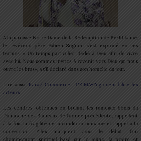
A la paroisse Notre Dame de la Rédemption de Bè-Klikamé,
le révérend père Fabien Sognon s’est exprimé en ces
termes. « Un temps particulier dédié à Dieu afin de vivre
avec lui. Nous sommes invités à revenir vers Dieu qui nous
ouvre les bras», a t’il déclaré dans son homélie du jour.
Lire aussi:
Kara/ Commerce : PRIMA-Togo sensibilise les
acteurs
Les cendres, obtenues en brûlant les rameaux bénis du
Dimanche des Rameaux de l’année précédente, rappellent
à la fois la fragilité de la condition humaine et l’appel à la
conversion. Elles marquent ainsi le début d’un
cheminement spirituel basé sur le jeûne, la prière et