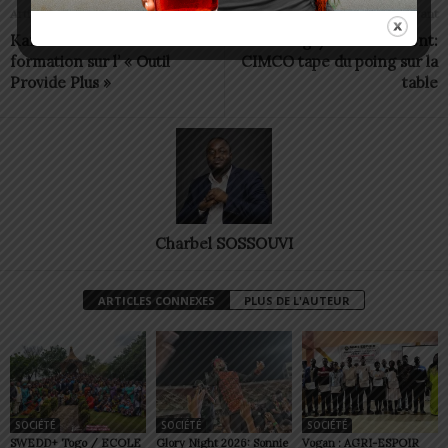
Article précédent
Article suivant
Kara : l’ATBEF offre une
Togo/Prix du ciment:
formation sur l’ « Outil
CIMCO tape du poing sur la
Provide Plus »
table
Charbel SOSSOUVI
ARTICLES CONNEXES
PLUS DE L'AUTEUR
SOCIÉTÉ
SOCIÉTÉ
SOCIÉTÉ
SWEDD+ Togo / ECOLE
Glory Night 2026: Sonnie
Vogan : AGRI-ESPOIR