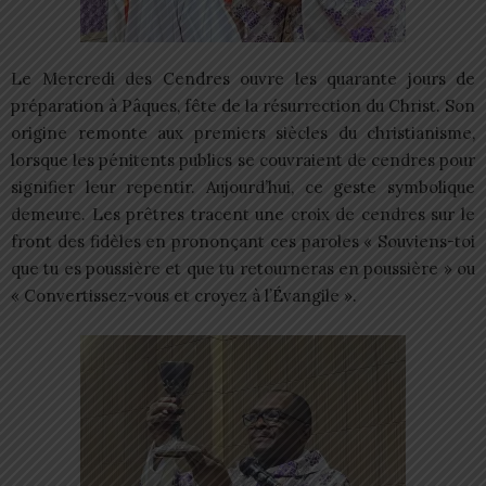
Le Mercredi des Cendres ouvre les quarante jours de
préparation à Pâques, fête de la résurrection du Christ. Son
origine remonte aux premiers siècles du christianisme,
lorsque les pénitents publics se couvraient de cendres pour
signifier leur repentir. Aujourd’hui, ce geste symbolique
demeure. Les prêtres tracent une croix de cendres sur le
front des fidèles en prononçant ces paroles « Souviens-toi
que tu es poussière et que tu retourneras en poussière » ou
« Convertissez-vous et croyez à l’Évangile ».