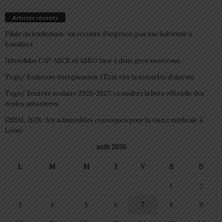
Articles récents
Pilule du lendemain : un recours d’urgence, pas une habitude à
banaliser
Interclubs CAF: ASCK et ASKO face à deux gros morceaux
Togo/ Boissons énergisantes: l’État tire la sonnette d’alarme
Togo/ Rentrée scolaire 2026-2027: consultez la liste officielle des
écoles autorisées
ESSAL 2026 : les admissibles convoqués pour la visite médicale à
Lomé
août 2026
L
M
M
J
V
S
D
1
2
3
4
5
6
7
8
9