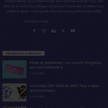
exclusivement à la production des informations liées au Togo. Des
faits de sociétés à la politique en passant l’économie, la culture sans
oublier le sport ; Lomegraph offre un contenu riche et diversifié.
Contactez-nous:
contact@lomegraph.tg
ENCORE PLUS D'ARTICLES
Pilule du lendemain : un recours d’urgence,
pas une habitude à...
7 août 2026
Interclubs CAF: ASCK et ASKO face à deux
gros morceaux
6 août 2026