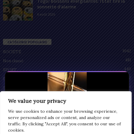
Togo/ Boissons énergisantes: l’État tire la
sonnette d’alarme
6 août 2026
CATÉGORIE POPULAIRE
1042
SOCIÉTÉ
481
Non classé
440
SPORT
212
POLITIQUE
94
SANTÉ
55
ECONOMIE
We value your privacy
51
CULTURE
We use cookies to enhance your browsing experience,
serve personalized ads or content, and analyze our
traffic. By clicking "Accept All", you consent to our use of
cookies.