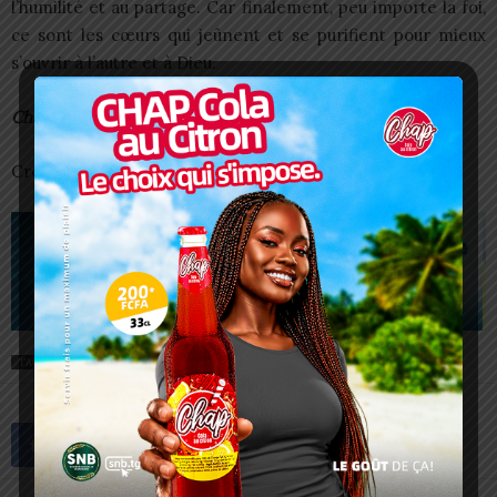
l’humilité et au partage. Car finalement, peu importe la foi,
ce sont les cœurs qui jeûnent et se purifient pour mieux
s’ouvrir à l’autre et à Dieu.
Charbel SOSSOUVI
Crédit Photos: Eglise Catholique de Klikamé
TAGS
CARÊME
FEATURED
MERCREDI DES CENDRES
TOGO