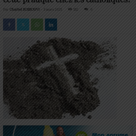
Par
Charbel SOSSOUVI
-
5 mars 2025
552
0