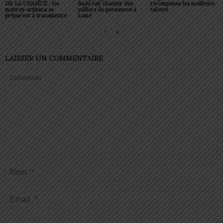
DE LA CHANCE : les
Badu fait chanter des
récompense les meilleurs
maitres-artisans se
milliers de personnes à
talents
préparent à transmettre
Lomé
LAISSER UN COMMENTAIRE