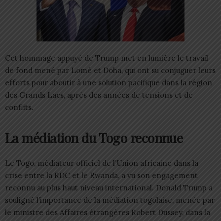
Cet hommage appuyé de Trump met en lumière le travail
de fond mené par Lomé et Doha, qui ont su conjuguer leurs
efforts pour aboutir à une solution pacifique dans la région
des Grands Lacs, après des années de tensions et de
conflits.
La m
édiation
du
Togo
reconnue
Le Togo, médiateur officiel de l’Union africaine dans la
crise entre la RDC et le Rwanda, a vu son engagement
reconnu au plus haut niveau international. Donald Trump a
souligné l’importance de la médiation togolaise, menée par
le ministre des Affaires étrangères Robert Dussey, dans la