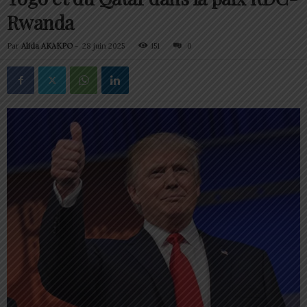
Rwanda
Par
Alida AKAKPO
-
28 juin 2025
151
0