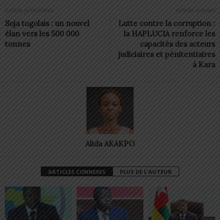
Article précédent
Article suivant
Soja togolais : un nouvel
Lutte contre la corruption :
élan vers les 500 000
la HAPLUCIA renforce les
tonnes
capacités des acteurs
judiciaires et pénitentiaires
à Kara
Alida AKAKPO
ARTICLES CONNEXES
PLUS DE L'AUTEUR