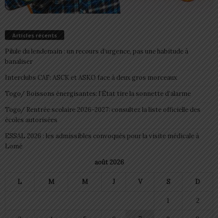
Articles récents
Pilule du lendemain : un recours d’urgence, pas une habitude à
banaliser
Interclubs CAF: ASCK et ASKO face à deux gros morceaux
Togo/ Boissons énergisantes: l’État tire la sonnette d’alarme
Togo/ Rentrée scolaire 2026-2027: consultez la liste officielle des
écoles autorisées
ESSAL 2026 : les admissibles convoqués pour la visite médicale à
Lomé
août 2026
L
M
M
J
V
S
D
1
2