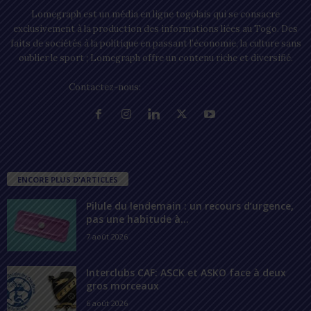
Lomegraph est un média en ligne togolais qui se consacre
exclusivement à la production des informations liées au Togo. Des
faits de sociétés à la politique en passant l’économie, la culture sans
oublier le sport ; Lomegraph offre un contenu riche et diversifié.
Contactez-nous:
contact@lomegraph.tg
ENCORE PLUS D'ARTICLES
Pilule du lendemain : un recours d’urgence,
pas une habitude à...
7 août 2026
Interclubs CAF: ASCK et ASKO face à deux
gros morceaux
6 août 2026