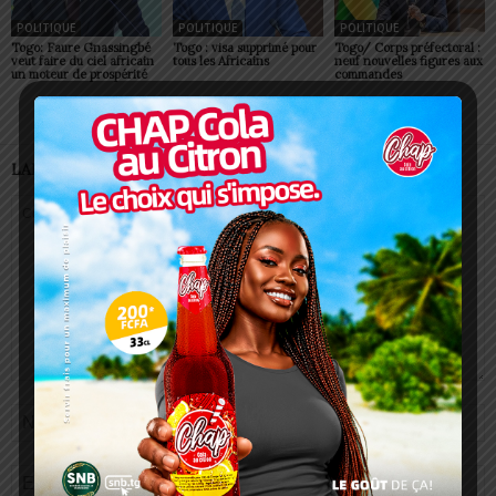
POLITIQUE
POLITIQUE
POLITIQUE
Togo: Faure Gnassingbé
Togo : visa supprimé pour
Togo/ Corps préfectoral :
veut faire du ciel africain
tous les Africains
neuf nouvelles figures aux
un moteur de prospérité
commandes
LAISSER UN COMMENTAIRE