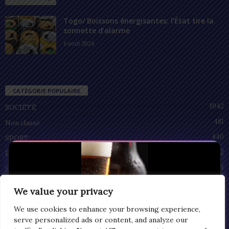
Togo/ Boissons énergisantes: l’État tire la
sonnette d’alarme
6 août 2026
CATÉGORIE POPULAIRE
1042
SOCIÉTÉ
481
Non classé
440
SPORT
212
POLITIQUE
94
SANTÉ
55
ECONOMIE
We value your privacy
51
CULTURE
We use cookies to enhance your browsing experience,
serve personalized ads or content, and analyze our