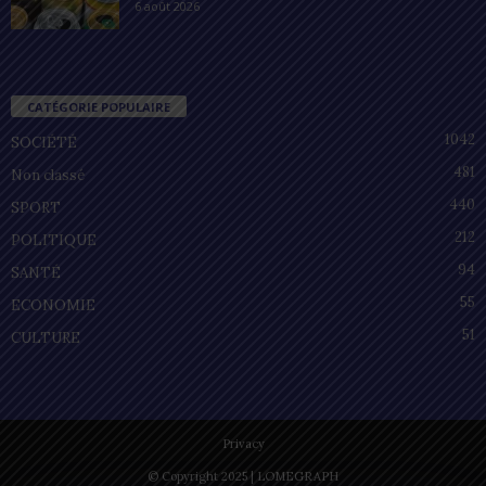
6 août 2026
CATÉGORIE POPULAIRE
1042
SOCIÉTÉ
481
Non classé
440
SPORT
212
POLITIQUE
94
SANTÉ
55
ECONOMIE
51
CULTURE
Privacy
© Copyright 2025 | LOMEGRAPH