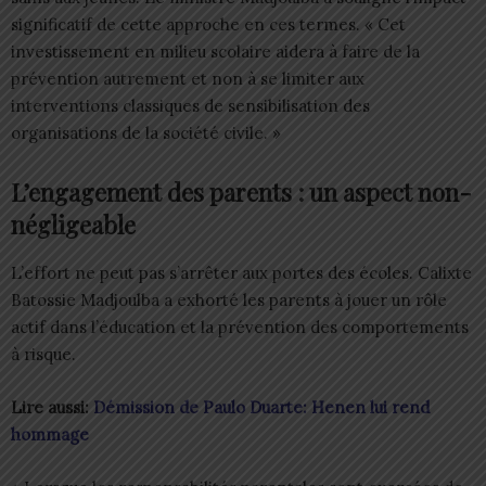
significatif de cette approche en ces termes. « Cet
investissement en milieu scolaire aidera à faire de la
prévention autrement et non à se limiter aux
interventions classiques de sensibilisation des
organisations de la société civile. »
L’engagement des parents : un aspect non-
négligeable
L’effort ne peut pas s’arrêter aux portes des écoles. Calixte
Batossie Madjoulba a exhorté les parents à jouer un rôle
actif dans l’éducation et la prévention des comportements
à risque.
Lire aussi:
Démission de Paulo Duarte: Henen lui rend
hommage