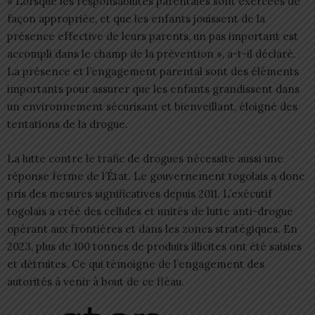
« Lorsque les responsabilités parentales sont exercées de
façon appropriée, et que les enfants jouissent de la
présence effective de leurs parents, un pas important est
accompli dans le champ de la prévention », a-t-il déclaré.
La présence et l’engagement parental sont des éléments
importants pour assurer que les enfants grandissent dans
un environnement sécurisant et bienveillant, éloigné des
tentations de la drogue.
La lutte contre le trafic de drogues nécessite aussi une
réponse ferme de l’État. Le gouvernement togolais a donc
pris des mesures significatives depuis 2011. L’exécutif
togolais a créé des cellules et unités de lutte anti-drogue
opérant aux frontières et dans les zones stratégiques. En
2023, plus de 100 tonnes de produits illicites ont été saisies
et détruites. Ce qui témoigne de l’engagement des
autorités à venir à bout de ce fléau.