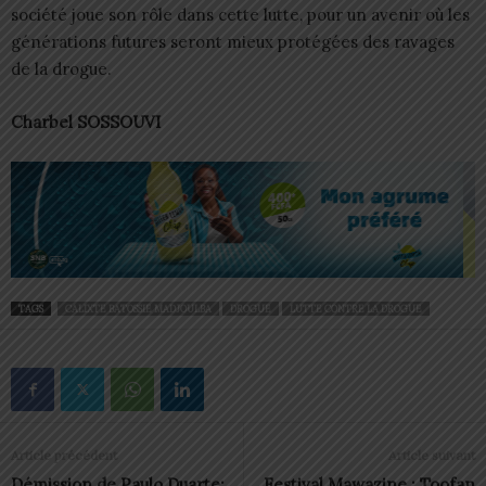
société joue son rôle dans cette lutte, pour un avenir où les
générations futures seront mieux protégées des ravages
de la drogue.
Charbel SOSSOUVI
TAGS
CALIXTE BATOSSIE MADJOULBA
DROGUE
LUTTE CONTRE LA DROGUE
Article précédent
Article suivant
Démission de Paulo Duarte:
Festival Mawazine : Toofan