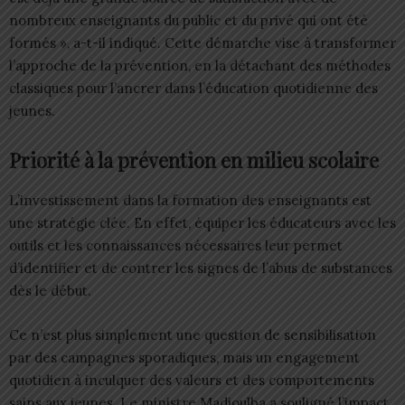
nombreux enseignants du public et du privé qui ont été
formés », a-t-il indiqué. Cette démarche vise à transformer
l’approche de la prévention, en la détachant des méthodes
classiques pour l’ancrer dans l’éducation quotidienne des
jeunes.
Priorité à la prévention en milieu scolaire
L’investissement dans la formation des enseignants est
une stratégie clée. En effet, équiper les éducateurs avec les
outils et les connaissances nécessaires leur permet
d’identifier et de contrer les signes de l’abus de substances
dès le début.
Ce n’est plus simplement une question de sensibilisation
par des campagnes sporadiques, mais un engagement
quotidien à inculquer des valeurs et des comportements
sains aux jeunes. Le ministre Madjoulba a souligné l’impact