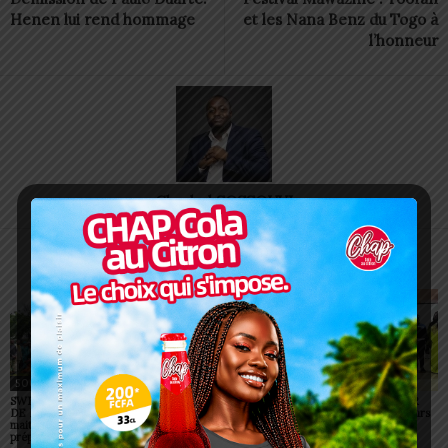
Henen lui rend hommage
et les Nana Benz du Togo à
l’honneur
Charbel SOSSOUVI
ARTICLES CONNEXES
PLUS DE L'AUTEUR
SOCIÉTÉ
SOCIÉTÉ
SOCIÉTÉ
SWEDD+ Togo / ECOLE
Glory Night 2026: Sonnie
Vogan : AGRI-ESPOIR
DE LA CHANCE : les
Badu fait chanter des
récompense les meilleurs
maitres-artisans se
milliers de personnes à
talents
préparent à transmettre
Lomé