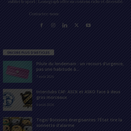
oublier le sport ; Lomegraph offre un contenu riche et diversifié.
Contactez-nous:
contact@lomegraph.tg
ENCORE PLUS D'ARTICLES
Pilule du lendemain : un recours d’urgence,
pas une habitude à...
7 août 2026
Interclubs CAF: ASCK et ASKO face à deux
gros morceaux
6 août 2026
Togo/ Boissons énergisantes: l’État tire la
sonnette d’alarme