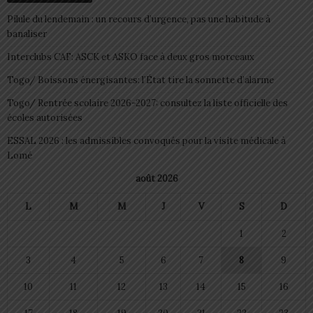
Pilule du lendemain : un recours d’urgence, pas une habitude à
banaliser
Interclubs CAF: ASCK et ASKO face à deux gros morceaux
Togo/ Boissons énergisantes: l’État tire la sonnette d’alarme
Togo/ Rentrée scolaire 2026-2027: consultez la liste officielle des
écoles autorisées
ESSAL 2026 : les admissibles convoqués pour la visite médicale à
Lomé
août 2026
L
M
M
J
V
S
D
1
2
3
4
5
6
7
8
9
10
11
12
13
14
15
16