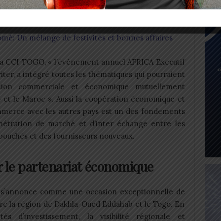
nière exhaustive les avantages compétitifs de la
 que sur celui des opportunités d’investissement.
omé: Un mélange de festivités et bonnes affaires
 la CCI-TOGO, « l’évènement annuel AFRICA Executif
ter, a intégré toutes les thématiques qui pourraient
ation commerciale et économique mutuellement
 et le Maroc ». Aussi la coopération économique et
erce avec les autres pays est un des fondements
nétration de marché et d’inter échange entre les
bouchés et des fournisseurs nouveaux.
r le partenariat économique
 s’annonce comme une occasion exceptionnelle de
re la région de Dakhla-Oued Eddahab et le Togo. En
s d’investissement, la visibilité régionale et