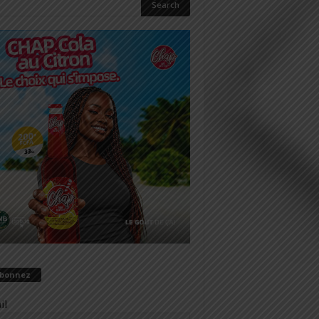
abonnez
il