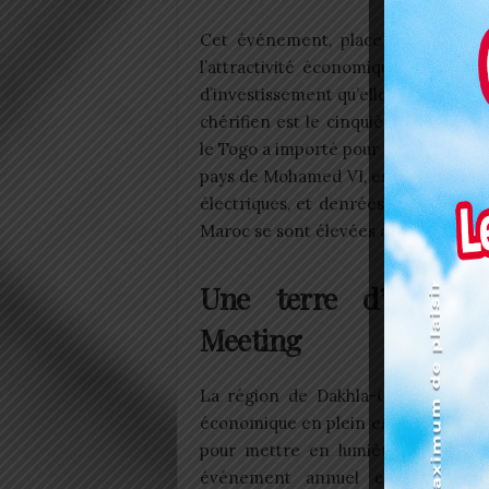
Cet événement, placé sous l’idée c
l’attractivité économique de la rég
d’investissement qu’elle offre aux o
chérifien est le cinquième partenai
le Togo a importé pour un peu plus d
pays de Mohamed VI, essentiellement
électriques, et denrées agro-aliment
Maroc se sont élevées à près de 4 mi
Une terre d’opportu
Meeting
La région de Dakhla-Oued Eddahab
économique en plein essor, et l’Afri
pour mettre en lumière son potent
événement annuel est conçu co