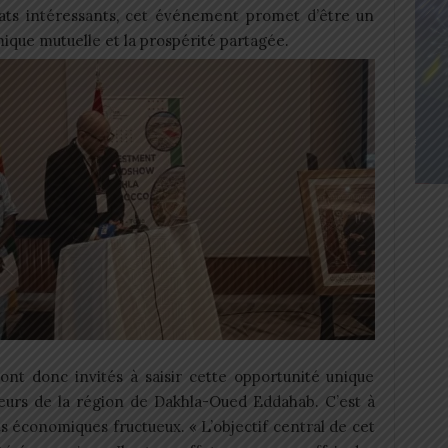
ats intéressants, cet événement promet d’être un
ique mutuelle et la prospérité partagée.
ont donc invités à saisir cette opportunité unique
eurs de la région de Dakhla-Oued Eddahab. C’est à
s économiques fructueux. « L’objectif central de cet