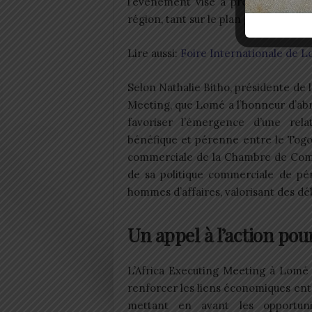
l’événement vise à présenter de ma
région, tant sur le plan géographique
Lire aussi:
Foire Internationale de L
Selon Nathalie Bitho, présidente de
Meeting, que Lomé a l’honneur d’abri
favoriser l’émergence d’une rel
bénéfique et pérenne entre le Togo
commerciale de la Chambre de Comm
de sa politique commerciale de pé
hommes d’affaires, valorisant des dé
Un appel à l’action pou
L’Africa Executing Meeting à Lomé
renforcer les liens économiques ent
mettant en avant les opportunité