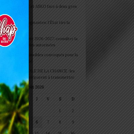
clubs CAF: ASCK et ASKO face à deux gros
eaux
 Boissons énergisantes: l’État tire la
tte d’alarme
 Rentrée scolaire 2026-2027: consultez la
 officielle des écoles autorisées
 2026 : les admissibles convoqués pour la
e médicale à Lomé
D+ Togo / ECOLE DE LA CHANCE : les
es-artisans se préparent à transmettre
août 2026
M
M
J
V
S
D
1
2
4
5
6
7
8
9
11
12
13
14
15
16