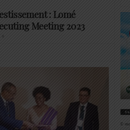
estissement : Lomé
Executing Meeting 2023
0
S’
E-ma