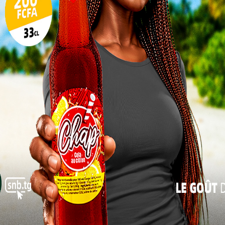
a région et le Togo, ouvrant ainsi la voie à des
17
ellement bénéfiques.
24
31
« Juil
tral de l’Africa Executing Meeting est d’augmenter la
Eddahab et d’améliorer son attractivité économique.
s tables rondes et des sessions de réseautage,