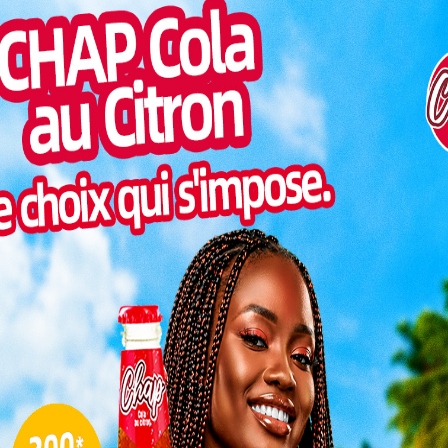
Inter
aptivante de l’augmentation de la visibilité et de
morc
ion, promet de dévoiler les multiples opportunités
Togo/
pérateurs économiques togolais. En effet, le royaume
sonne
re commercial du Togo en Afrique. Sur l’année 2019,
Togo/
e 13 milliards de FCFA de produits en provenance du
liste
 des fertilisants, des équipements électroniques et
ESSAL
aires. Les exportations togolaises à destination du
visit
lliards de FCFA.
SWED
maitr
nités pour l
‘
Africa Executing
L
, située au Maroc, se positionne comme un pôle
ca Executing Meeting sert de plateforme stratégique
3
iel économique auprès des acteurs togolais. Cet
mme un catalyseur pour renforcer les liens
10