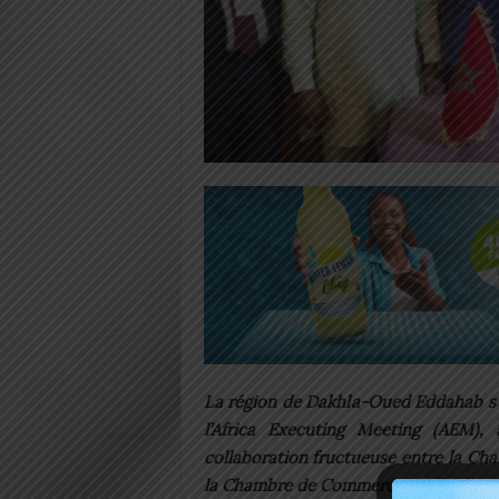
La région de Dakhla-Oued Eddahab s’
l’Africa Executing Meeting (AEM), 
collaboration fructueuse entre la Ch
la Chambre de Commerce et d’Industr