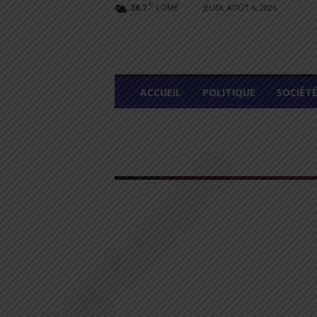
C
LOMÉ
JEUDI, AOÛT 6, 2026
26.7
L
ACCUEIL
POLITIQUE
SOCIÉT
O
M
E
G
R
A
P
H