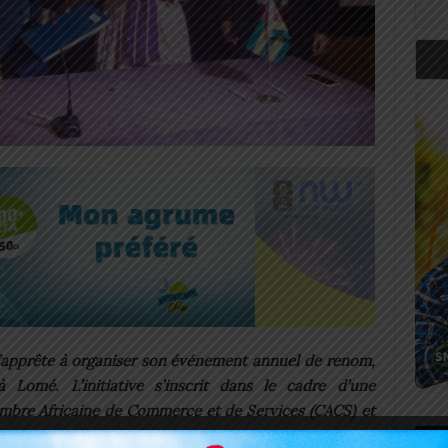
apprête à organiser son événement annuel de renom,
à Lomé. L’initiative s’inscrit dans le cadre d’une
ambre Africaine de Commerce et de Services (CACS) et
ie du Togo (CCI-TOGO).
Art