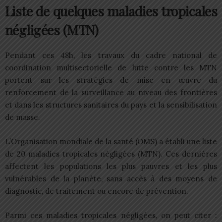
Liste de quelques maladies tropicales
négligées (MTN)
Pendant ces 48h, les travaux du cadre national de
coordination multisectorielle de lutte contre les MTN
portent sur les stratégies de mise en œuvre du
renforcement de la surveillance au niveau des frontières
et dans les structures sanitaires du pays et la sensibilisation
de masse.
L’Organisation mondiale de la santé (OMS) a établi une liste
de 20 maladies tropicales négligées (MTN). Ces dernières
affectent les populations les plus pauvres et les plus
vulnérables de la planète, sans accès à des moyens de
diagnostic, de traitement ou encore de prévention.
Parmi ces maladies tropicales négligées, on peut citer :