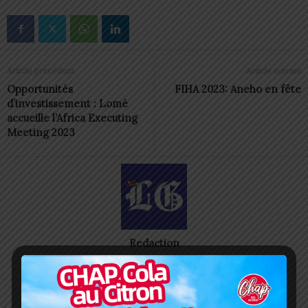
Article précédent
Article suivant
Opportunités
FIHA 2023: Aneho en fête
d’investissement : Lomé
accueille l’Africa Executing
Meeting 2023
Redaction
https://lomegraph.tg/
ARTICLES CONNEXES
PLUS DE L'AUTEUR