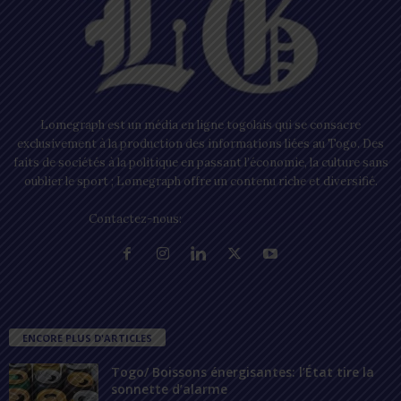
Lomegraph est un média en ligne togolais qui se consacre
exclusivement à la production des informations liées au Togo. Des
faits de sociétés à la politique en passant l’économie, la culture sans
oublier le sport ; Lomegraph offre un contenu riche et diversifié.
Contactez-nous:
contact@lomegraph.tg
ENCORE PLUS D'ARTICLES
Togo/ Boissons énergisantes: l’État tire la
sonnette d’alarme