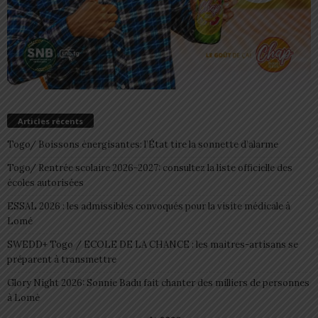
Articles récents
Togo/ Boissons énergisantes: l’État tire la sonnette d’alarme
Togo/ Rentrée scolaire 2026-2027: consultez la liste officielle des
écoles autorisées
ESSAL 2026 : les admissibles convoqués pour la visite médicale à
Lomé
SWEDD+ Togo / ECOLE DE LA CHANCE : les maitres-artisans se
préparent à transmettre
Glory Night 2026: Sonnie Badu fait chanter des milliers de personnes
à Lomé