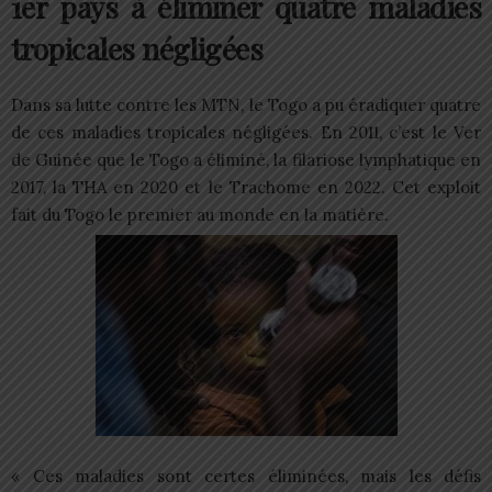
1er pays à éliminer quatre maladies
tropicales négligées
Dans sa lutte contre les MTN, le Togo a pu éradiquer quatre
de ces maladies tropicales négligées. En 2011, c’est le Ver
de Guinée que le Togo a éliminé, la filariose lymphatique en
2017, la THA en 2020 et le Trachome en 2022. Cet exploit
fait du Togo le premier au monde en la matière.
« Ces maladies sont certes éliminées, mais les défis