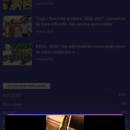
6 août 2026
Togo/ Rentrée scolaire 2026-2027: consultez
la liste officielle des écoles autorisées
4 août 2026
ESSAL 2026 : les admissibles convoqués pour
la visite médicale à...
4 août 2026
CATÉGORIE POPULAIRE
1042
SOCIÉTÉ
481
Non classé
439
SPORT
212
POLITIQUE
93