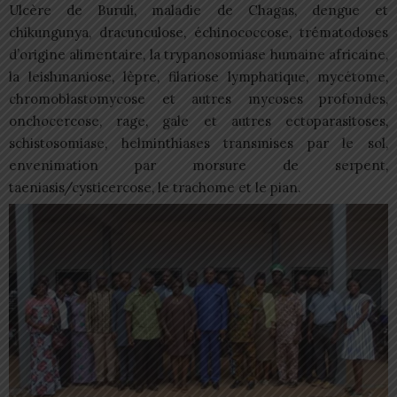
Ulcère de Buruli, maladie de Chagas, dengue et
chikungunya, dracunculose, échinococcose, trématodoses
d’origine alimentaire, la trypanosomiase humaine africaine,
la leishmaniose, lèpre, filariose lymphatique, mycétome,
chromoblastomycose et autres mycoses profondes,
onchocercose, rage, gale et autres ectoparasitoses,
schistosomiase, helminthiases transmises par le sol,
envenimation par morsure de serpent,
taeniasis/cysticercose, le trachome et le pian.