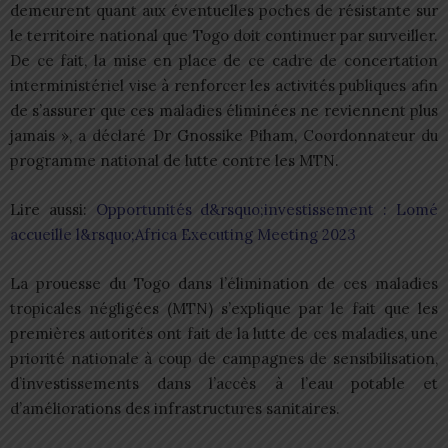
demeurent quant aux éventuelles poches de résistante sur
le territoire national que Togo doit continuer par surveiller.
De ce fait, la mise en place de ce cadre de concertation
interministériel vise à renforcer les activités publiques afin
de s’assurer que ces maladies éliminées ne reviennent plus
jamais », a déclaré Dr Gnossike Piham, Coordonnateur du
programme national de lutte contre les MTN.
Lire aussi:
Opportunités d&rsquo;investissement : Lomé
accueille l&rsquo;Africa Executing Meeting 2023
La prouesse du Togo dans l’élimination de ces maladies
tropicales négligées (MTN) s’explique par le fait que les
premières autorités ont fait de la lutte de ces maladies, une
priorité nationale à coup de campagnes de sensibilisation,
d’investissements dans l’accès à l’eau potable et
d’améliorations des infrastructures sanitaires.