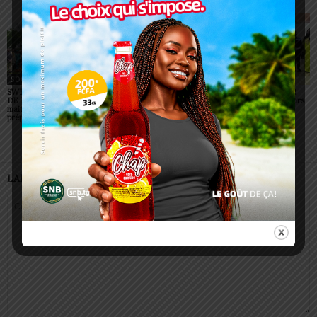
SOCIÉTÉ
SOCIÉTÉ
SOCIÉTÉ
SWEDD+ Togo / ECOLE
Glory Night 2026: Sonnie
Vogan : AGRI-ESPOIR
DE LA CHANCE : les
Badu fait chanter des
récompense les meilleurs
maitres-artisans se
milliers de personnes à
talents
préparent à transmettre
Lomé
LAISSER UN COMMENTAIRE