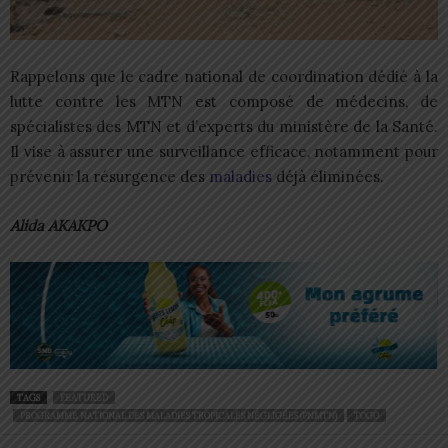
Rappelons que le cadre national de coordination dédié à la
lutte contre les MTN est composé de médecins, de
spécialistes des MTN et d’experts du ministère de la Santé.
Il vise à assurer une surveillance efficace, notamment pour
prévenir la résurgence des
maladies
déjà éliminées.
Alida AKAKPO
TAGS
FEATURED
PROGRAMME NATIONAL DES MALADIES TROPICALES NÉGLIGÉES (PNMTN)
TOGO