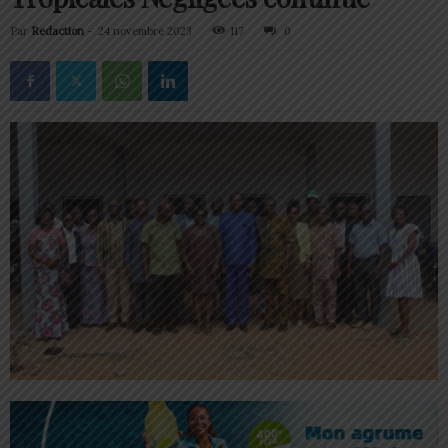
Par
Redaction
-
24 novembre 2023
117
0