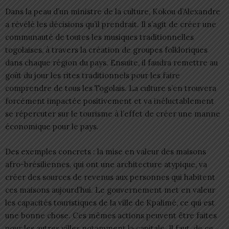
Dans la peau d’un ministre de la culture, Kokou d’Alexandre
a révélé les décisions qu’il prendrait. Il s’agit de créer une
communauté de toutes les musiques traditionnelles
togolaises, à travers la création de groupes folkloriques
dans chaque région du pays. Ensuite, il faudra remettre au
goût du jour les rites traditionnels pour les faire
comprendre de tous les Togolais. La culture s’en trouvera
forcément impactée positivement et va inéluctablement
se répercuter sur le tourisme à l’effet de créer une manne
économique pour le pays.
Des exemples concrets : la mise en valeur des maisons
afro-brésiliennes, qui ont une architecture atypique, va
créer des sources de revenus aux personnes qui habitent
ces maisons aujourd’hui. Le gouvernement met en valeur
les capacités touristiques de la ville de Kpalimé, ce qui est
une bonne chose. Ces mêmes actions peuvent être faites
pour les autres villes notamment la capitale. Il faut, de ce