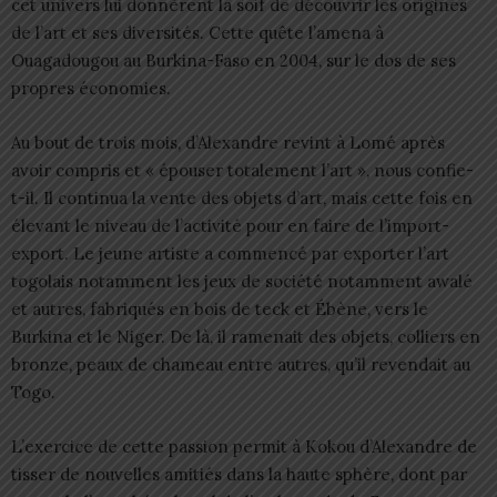
cet univers lui donnèrent la soif de découvrir les origines
de l’art et ses diversités. Cette quête l’amena à
Ouagadougou au Burkina-Faso en 2004, sur le dos de ses
propres économies.
Au bout de trois mois, d’Alexandre revint à Lomé après
avoir compris et « épouser totalement l’art », nous confie-
t-il. Il continua la vente des objets d’art, mais cette fois en
élevant le niveau de l’activité pour en faire de l’import-
export. Le jeune artiste a commencé par exporter l’art
togolais notamment les jeux de société notamment awalé
et autres, fabriqués en bois de teck et Ébène, vers le
Burkina et le Niger. De là, il ramenait des objets, colliers en
bronze, peaux de chameau entre autres, qu’il revendait au
Togo.
L’exercice de cette passion permit à Kokou d’Alexandre de
tisser de nouvelles amitiés dans la haute sphère, dont par