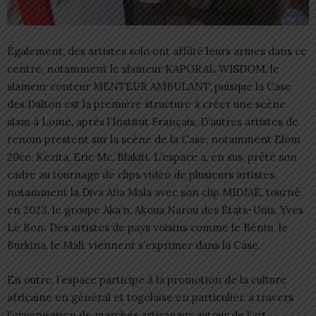
Également, des artistes solo ont affûté leurs armes dans ce
centre, notamment le slameur KAPORAL WISDOM, le
slameur conteur MENTEUR AMBULANT, puisque la Case
des Dalton est la première structure à créer une scène
slam à Lomé, après l’Institut Français. D’autres artistes de
renom prestent sur la scène de la Case, notamment Elom
20ce, Kezita, Eric Mc, Blakiti. L’espace a, en sus, prêté son
cadre au tournage de clips vidéo de plusieurs artistes,
notamment la Diva Afia Mala avec son clip MIDJAE, tourné
en 2023, le groupe Aka’n, Akoua Narou des États-Unis, Yves
Le Bon. Des artistes de pays voisins comme le Bénin, le
Burkina, le Mali, viennent s’exprimer dans la Case.
En outre, l’espace participe à la promotion de la culture
africaine en général et togolaise en particulier, à travers
l’organisation de marchés artisanaux autour de l’art