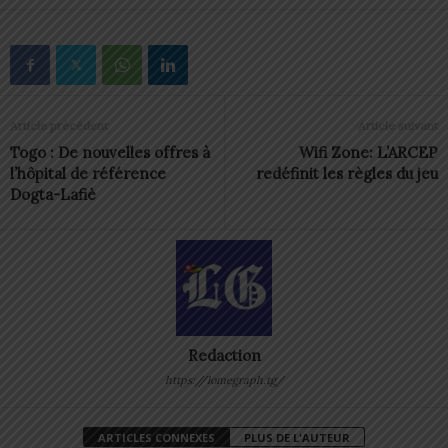
Article précédent
Article suivant
Togo : De nouvelles offres à
Wifi Zone: L’ARCEP
l’hôpital de référence
redéfinit les règles du jeu
Dogta-Lafiè
Redaction
https://lomegraph.tg/
ARTICLES CONNEXES
PLUS DE L'AUTEUR