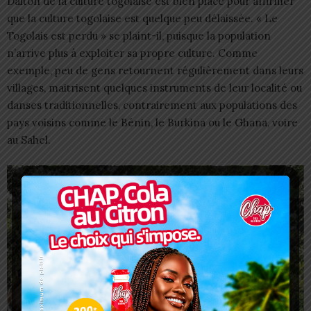
Dalton de la culture togolaise est bien placé pour affirmer
que la culture togolaise est quelque peu délaissée. « Le
Togolais est perdu » se plaint-il, puisque la population
n’arrive plus à exploiter sa propre culture. Comme
exemple, peu de gens retournent régulièrement dans leurs
villages, maitrisent quelques instruments de leur localité ou
danses traditionnelles, contrairement aux populations des
pays voisins comme le Bénin, le Burkina ou le Ghana, voire
au Sahel.