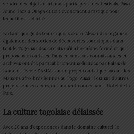
vendre des objets d’art, mais participer à des festivals, Faso
Jeune, Jazz à Ouaga et tout évènement artistique pour
lequel il est sollicité.
En tant que guide touristique, Kokou d’Alexandre organise
également des sorties de découvertes touristiques dans
tout le Togo, sur des circuits qu’il a lui-même formé et qu’il
propose aux touristes. Dans ce sens, ses connaissances et
archives ont été particulièrement sollicitées par Palais de
Lomé et l’école EAMAU sur un projet touristique autour des
Maisons afro-brésiliennes au Togo. Aussi, il est sur d’autres
projets sont en cours, notamment concernant l’Hôtel de la
Paix.
La culture togolaise délaissée
Avec 20 ans d’expériences dans le domaine culturel, le