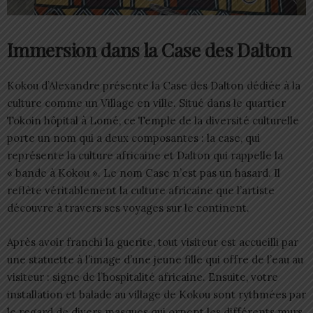
Immersion dans la Case des Dalton
Kokou d’Alexandre présente la Case des Dalton dédiée à la
culture comme un Village en ville. Situé dans le quartier
Tokoin hôpital à Lomé, ce Temple de la diversité culturelle
porte un nom qui a deux composantes : la case, qui
représente la culture africaine et Dalton qui rappelle la
« bande à Kokou ». Le nom Case n’est pas un hasard. Il
reflète véritablement la culture africaine que l’artiste
découvre à travers ses voyages sur le continent.
Après avoir franchi la guerite, tout visiteur est accueilli par
une statuette à l’image d’une jeune fille qui offre de l’eau au
visiteur : signe de l’hospitalité africaine. Ensuite, votre
installation et balade au village de Kokou sont rythmées par
le regard de divers masques qui ornent les différents murs