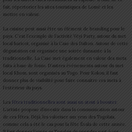
fait, répertorier les sites touristiques de Lomé et les
mettre en valeur.
La cuisine peut aussi être un élément de branding pour le
pays. C’est l’exemple de l’activité Véyi Party, autour du met
local haricot, organisé à la Case des Dalton. Autour de cette
dégustation est organisée une soirée dansante à la
traditionnelle. La Case met également en valeur des mets
faits à base de fonio. D’autres évènements autour du met
local Khom, sont organisés au Togo. Pour Kokou, il faut
donner plus de visibilité pour faire connaitre ces mets à
l’extérieur du pays.
Les
fêtes traditionnelles sont aussi un atout à booster.
L’artiste propose d’investir dans la communication autour
de ces fêtes. Déjà, les valoriser aux yeux des Togolais,
comme cela a été le cas pour la fête Évala de cette année.
Il faut donner l’envie au Togolais de prendre part à ces