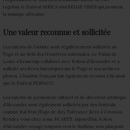
togolais, le festival AFRICA and REGAE VIBES qui promeut
la musique africaine.
Une valeur reconnue et sollicitée
Les talents de l’artiste sont régulièrement sollicités au
Togo et au-delà des frontières nationales. Le Palais de
Lomé a beaucoup collaboré avec Kokou d’Alexandre et a
sollicité ses livres historiques sur le Togo et ses archives
photos. L’Institut français fait également recours à lui ainsi
que le festival FESPACO.
Les talents de promoteur culturel et de directeur artistique
d’Alexandre sont également sollicités par des festivals
comme Ital Fest (Togo de dzi), Tolérance Zéro à Cotonou,
Rendez-vous chez nous, FA’ ARTS. Aujourd’hui, Kokou
d’Alexandre voyage toujours vers le Burkina, non plus pour