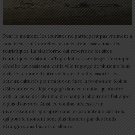
Pour le moment, les touristes ne participent pas vraiment à
nos fêtes traditionnelles, ni ne visitent assez nos sites
touristiques. La plateforme qui répertorie les sites
touristiques existant au Togo doit ratisser large. L’exemple
d’Aného est saisissant, car la ville regorge de plusieurs lieux
à visiter, comme d’autres villes, et il faut y associer les
acteurs culturels pour mieux en faire la promotion. Kokou
d’Alexandre est déjà engagé dans ce combat qui s’avère
ardu, à cause de l’étendue du champ à labourer et fait appel
à plus d’ouvriers. Ainsi, ce combat nécessite un
investissement approprié dans les promoteurs culturels,
qui pour le moment sont plus financés par des fonds
étrangers, insuffisants d’ailleurs.