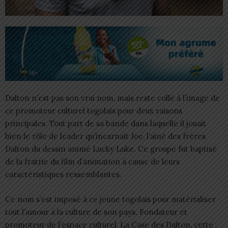
Dalton n’est pas son vrai nom, mais reste collé à l’image de
ce promoteur culturel togolais pour deux raisons
principales. Tout part de sa bande dans laquelle il jouait
bien le rôle de leader qu’incarnait Joe, l’ainé des frères
Dalton du dessin animé Lucky Luke. Ce groupe fut baptisé
de la fratrie du film d’animation à cause de leurs
caractéristiques ressemblantes.
Ce nom s’est imposé à ce jeune togolais pour matérialiser
tout l’amour à la culture de son pays. Fondateur et
promoteur de l’espace culturel, La Case des Dalton, cette