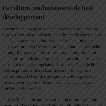
La culture, soubassement de tout
développement
« Aucun peuple ne peut se développer sans sa culture, sa
base ». La vision de Kokou d’Alexandre est de contribuer à
ce développement en faisant de la Case des Dalton, un
centre culturel de référence au Togo. Pour cela, il appelle
les autorités à soutenir le centre, notamment en matériels
de sonorisation de la scène, l’installation d’un mini-musée
consacré à la cuture togolaise : l’histoire du Togo de 1909 à
1998 en photos, les livres historiques sur le Togo, une
exposition sur la base des documents dont dispose déjà
l’artiste, pour redonner la mémoire perdue du pays, au
togolais contemporain.
Au-delà, Kokou d’Alexandre veut voir la culture togolaise
rayonner à l’extérieur. Que l’identité culturelle du Togo soit