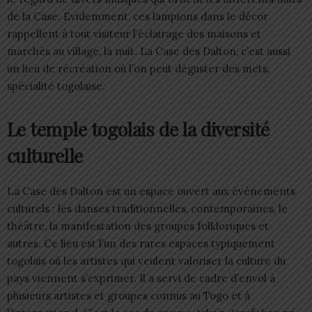
de la Case. Evidemment, ces lampions dans le décor
rappellent à tout visiteur l’éclairage des maisons et
marchés au village, la nuit. La Case des Dalton, c’est aussi
un lieu de récréation où l’on peut déguster des mets,
spécialité togolaise.
Le temple togolais de la diversité
culturelle
La Case des Dalton est un espace ouvert aux évènements
culturels : les danses traditionnelles, contemporaines, le
théâtre, la manifestation des groupes folkloriques et
autres. Ce lieu est l’un des rares espaces typiquement
togolais où les artistes qui veulent valoriser la culture du
pays viennent s’exprimer. Il a servi de cadre d’envol à
plusieurs artistes et groupes connus au Togo et à