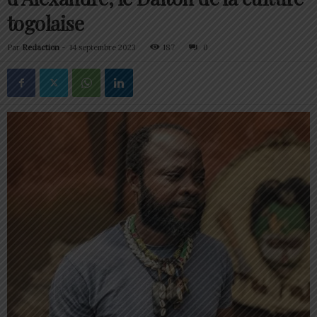
togolaise
Par
Redaction
-
14 septembre 2023
187
0