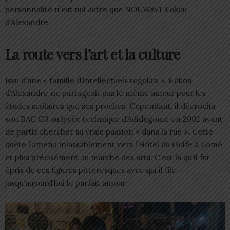
personnalité n’est nul autre que NOUWAVI Kokou
d’Alexandre.
La route vers l’art et la culture
Issu d’une « famille d’intellectuels togolais », Kokou
d’Alexandre ne partageait pas le même amour pour les
études scolaires que ses proches. Cependant, il décrocha
son BAC G3 au lycée technique d’Adidogomé en 2002 avant
de partir chercher sa vraie passion « dans la rue ». Cette
quête l’amena inlassablement vers l’Hôtel du Golfe à Lomé
et plus précisément au marché des arts. C’est là qu’il fut
épris de ces figures pittoresques avec qui il file
jusqu’aujourd’hui le parfait amour.