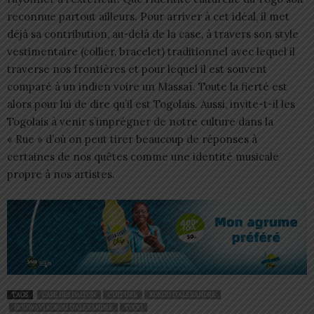
reconnue partout ailleurs. Pour arriver à cet idéal, il met
déjà sa contribution, au-delà de la case, à travers son style
vestimentaire (collier, bracelet) traditionnel avec lequel il
traverse nos frontières et pour lequel il est souvent
comparé à un indien voire un Massaï. Toute la fierté est
alors pour lui de dire qu’il est Togolais. Aussi, invite-t-il les
Togolais à venir s’imprégner de notre culture dans la
« Rue » d’où on peut tirer beaucoup de réponses à
certaines de nos quêtes comme une identité musicale
propre à nos artistes.
TAGS
CASE DES DALTON
CULTURE
KOKOU D’ALEXANDRE
NOUWAVI KOKOU D’ALEXANDRE
TOGO