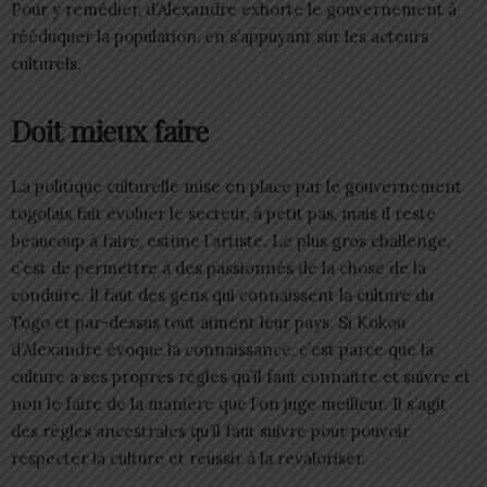
Pour y remédier, d’Alexandre exhorte le gouvernement à
rééduquer la population, en s’appuyant sur les acteurs
culturels.
Doit mieux faire
La politique culturelle mise en place par le gouvernement
togolais fait évoluer le secteur, à petit pas, mais il reste
beaucoup à faire, estime l’artiste. Le plus gros challenge,
c’est de permettre à des passionnés de la chose de la
conduire. Il faut des gens qui connaissent la culture du
Togo et par-dessus tout aiment leur pays. Si Kokou
d’Alexandre évoque la connaissance, c’est parce que la
culture a ses propres règles qu’il faut connaitre et suivre et
non le faire de la manière que l’on juge meilleur. Il s’agit
des règles ancestrales qu’il faut suivre pour pouvoir
respecter la culture et réussir à la revaloriser.