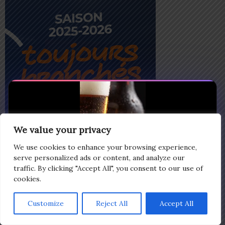
We value your privacy
We use cookies to enhance your browsing experience,
serve personalized ads or content, and analyze our
traffic. By clicking "Accept All", you consent to our use of
cookies.
Customize
Reject All
Accept All
0:10