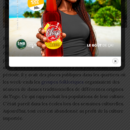
Il en est de même pour nos habillements et nos
préférences musicales. La principale raison de cet
éloignement, dénonce-t-il, est la religion importée qui
peint en noir notre culture. Et cet abandon, d’Alexandre le
situe après les années 1992 jusqu’à nos jours. Avant cette
période, il y avait des places publiques dans les quartiers où
les week-ends les
groupes folkloriques
organisaient des
séances de danses traditionnelles de différentes origines
du Togo. Ce qui rapprochait les populations de leur culture.
C’était pareil dans les écoles lors des semaines culturelles.
Aujourd’hui, tout ceci est abandonné au profit de la culture
importée.