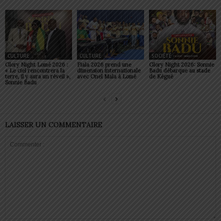
CULTURE
CULTURE
SOCIÉTÉ
Glory Night Lomé 2026 :
Fiala 2026 prend une
Glory Night 2026: Sonnie
« Le ciel rencontrera la
dimension internationale
Badu débarque au stade
terre, il y aura un réveil »,
avec Onel Mala à Lomé
de Kégué
Sonnie Badu
LAISSER UN COMMENTAIRE