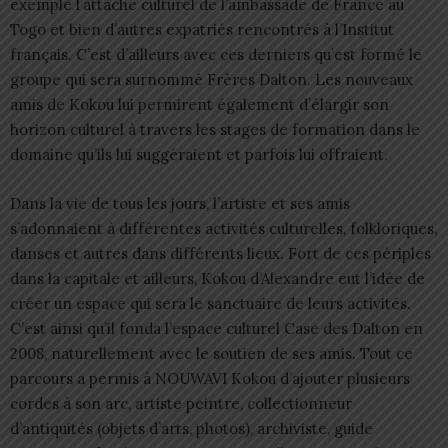
exemple l’attaché culturel de l’ambassade de France au
Togo et bien d’autres expatriés rencontrés à l’Institut
français. C’est d’ailleurs avec ces derniers qu’est formé le
groupe qui sera surnommé Frères Dalton. Les nouveaux
amis de Kokou lui permirent également d’élargir son
horizon culturel à travers les stages de formation dans le
domaine qu’ils lui suggéraient et parfois lui offraient.
Dans la vie de tous les jours, l’artiste et ses amis
s’adonnaient à différentes activités culturelles, folkloriques,
danses et autres dans différents lieux. Fort de ces périples
dans la capitale et ailleurs, Kokou d’Alexandre eut l’idée de
créer un espace qui sera le sanctuaire de leurs activités.
C’est ainsi qu’il fonda l’espace culturel Case des Dalton en
2008, naturellement avec le soutien de ses amis. Tout ce
parcours a permis à NOUWAVI Kokou d’ajouter plusieurs
cordes à son arc, artiste peintre, collectionneur
d’antiquités (objets d’arts, photos), archiviste, guide