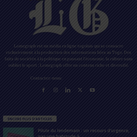
Lomegraph est un média en ligne togolais qui se consacre
exclusivement à la production des informations liées au Togo. Des
faits de sociétés à la politique en passant l’économie, la culture sans
oublier le sport ; Lomegraph offre un contenu riche et diversifié.
Contactez-nous:
contact@lomegraph.tg
ENCORE PLUS D'ARTICLES
Pilule du lendemain : un recours d’urgence,
pas une habitude à...