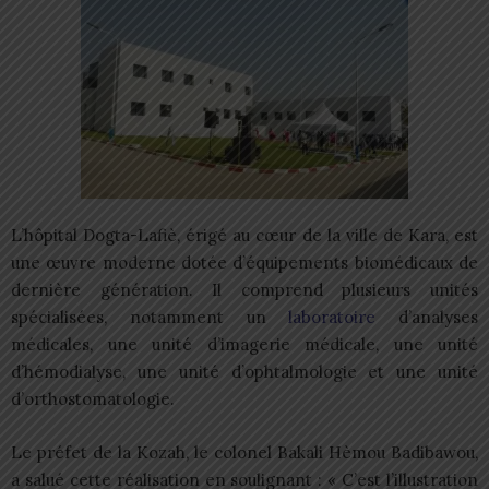
L’hôpital Dogta-Lafiè, érigé au cœur de la ville de Kara, est
une œuvre moderne dotée d’équipements biomédicaux de
dernière génération. Il comprend plusieurs unités
spécialisées, notamment un
laboratoire
d’analyses
médicales, une unité d’imagerie médicale, une unité
d’hémodialyse, une unité d’ophtalmologie et une unité
d’orthostomatologie.
Le préfet de la Kozah, le colonel Bakali Hèmou Badibawou,
a salué cette réalisation en soulignant : « C’est l’illustration