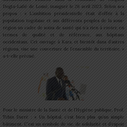
Dogta-Lafiè de Lomé, inauguré le 26 avril 2023. Selon ses
propos : « L’ambition présidentielle était d’offrir à la
population togolaise et aux différents peuples de la sous-
région un cadre de soins de santé qui n’a rien à envier, en
termes de qualité et de référence, aux hôpitaux
occidentaux. Cet ouvrage à Kara, et bientôt dans d’autres
régions, vise une couverture de l’ensemble du territoire, »
a-t-elle précisé.
Pour le ministre de la Santé et de l’Hygiène publique, Prof.
Tchin Darré : « Un hôpital, c’est bien plus qu’un simple
bâtiment. C’est un symbole de vie, de solidarité et d’espoir