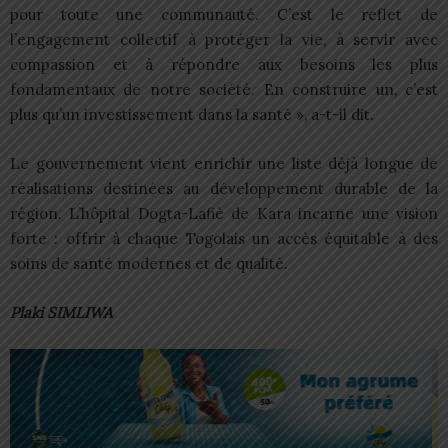
pour toute une communauté. C’est le reflet de
l’engagement collectif à protéger la vie, à servir avec
compassion et à répondre aux besoins les plus
fondamentaux de notre société. En construire un, c’est
plus qu’un investissement dans la santé », a-t-il dit.
Le gouvernement vient enrichir une liste déjà longue de
réalisations destinées au développement durable de la
région. L’hôpital Dogta-Lafiè de Kara incarne une vision
forte : offrir à chaque Togolais un accès équitable à des
soins de santé modernes et de qualité.
Plaki SIMLIWA