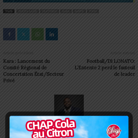
TAGS
DOGTA-LAFIÈ
FEATURED
KARA
SANTÉ
TOGO
Article précédent
Article suivant
Kara : Lancement du
Football/D1 LONATO:
Comité Régional de
L’Entente 2 perd le fauteuil
Concertation État/Secteur
de leader
Privé
Charbel SOSSOUVI