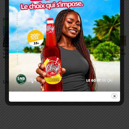
ARTICLES CONNEXES
PLUS DE L'AUTEUR
POLITIQUE
POLITIQUE
POLITIQUE
Togo: Faure Gnassingbé
Togo : visa supprimé pour
Togo/ Corps préfectoral :
veut faire du ciel africain
tous les Africains
neuf nouvelles figures aux
un moteur de prospérité
commandes
LAISSER UN COMMENTAIRE