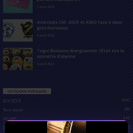
7 août 2026
Interclubs CAF: ASCK et ASKO face à deux
gros morceaux
6 août 2026
Togo/ Boissons énergisantes: l’État tire la
sonnette d’alarme
6 août 2026
CATÉGORIE POPULAIRE
1042
SOCIÉTÉ
481
Non classé
440
SPORT
212
POLITIQUE