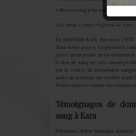
collectes sang pour pallier à la pénuri
Lire aussi:
Conseil régional de Kara 
Dr MAWUSSI Koffi, directeur CRTS d
dans notre pays ». La première raiso
parce qu’on pense qu’en donnant le
le don de sang ne crée aucun problè
par le centre de transfusion sanguin
santé du donneur est vérifiée avant 
freins existent comme les croyances 
Témoignages de donn
sang à Kara
Tchassinti Abdou-Manaphi, donneur r