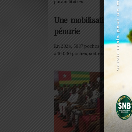
paramilitaires.
Une mobilisation pour
pénurie
En 2024, 5987 poches ont été collec
à 10 000 poches, soit environ 60 pour