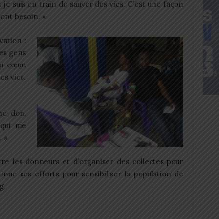
 je suis en train de sauver des vies. C’est une façon
 ont besoin. »
vation :
les gens
au cœur.
es vies.
me don,
 qui me
. »
e les donneurs et d’organiser des collectes pour
ntinue ses efforts pour sensibiliser la population de
g.