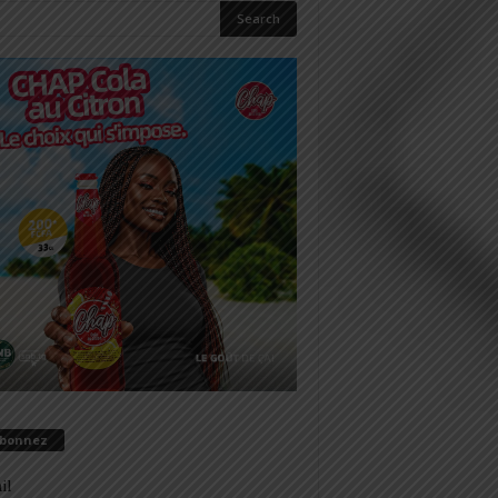
abonnez
il