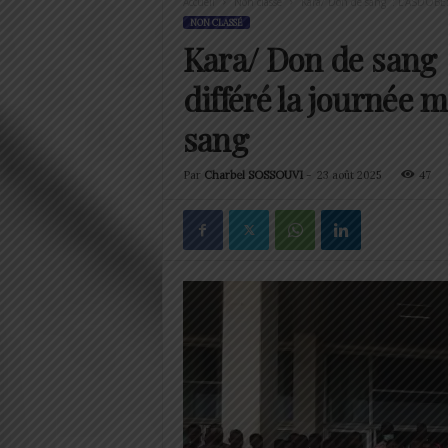
Accueil
Non classé
Kara/ Don de sang : L’ASDOBESK
NON CLASSÉ
Kara/ Don de sang
différé la journée
sang
Par
Charbel SOSSOUVI
-
23 août 2025
47