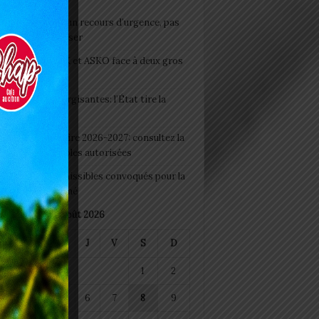
e du lendemain : un recours d’urgence, pas
abitude à banaliser
clubs CAF: ASCK et ASKO face à deux gros
eaux
 Boissons énergisantes: l’État tire la
tte d’alarme
 Rentrée scolaire 2026-2027: consultez la
 officielle des écoles autorisées
 2026 : les admissibles convoqués pour la
e médicale à Lomé
août 2026
M
M
J
V
S
D
1
2
4
5
6
7
8
9