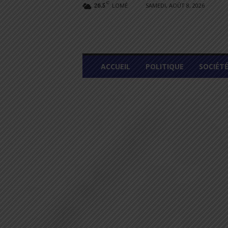
C
LOMÉ
SAMEDI, AOÛT 8, 2026
26.5
L
ACCUEIL
POLITIQUE
SOCIÉT
O
M
E
G
R
A
P
H