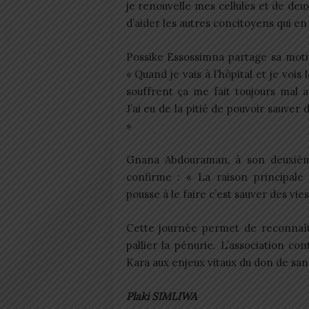
je renouvelle mes cellules et de deux
d’aider les autres concitoyens qui en
Possike Essossimna partage sa moti
« Quand je vais à l’hôpital et je vois 
souffrent ça me fait toujours mal 
J’ai eu de la pitié de pouvoir sauver d
»
Gnana Abdouraman, à son deuxiè
confirme : « La raison principale
pousse à le faire c’est sauver des vies
Cette journée permet de reconnaîtr
pallier la pénurie. L’association co
Kara aux enjeux vitaux du don de san
Plaki SIMLIWA