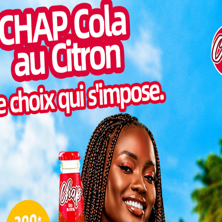
Pilul
une h
es de sang de Kara (ASDOBESKA) a commémoré le 22
Inter
diale du donneur de sang célébrée chaque 14 juin dans
morc
au palais des congres de Kara combinant présentations
Togo/
sonne
Togo/
 hommes
liste
sang au
ESSAL
du thème
visit
espoir :
. Cette
onneurs
L
e par le
ntibote
résence
3
ités administratives, médicales, militaires et