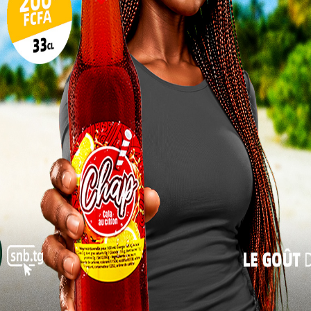
10
17
 le don de sang à Kara face à la
24
31
« Juil
tées par le PCD pour un besoin de la région estimée
 cent du taux de couverture.
Boukpessi Essohanam Hadarou, président
de l’ASDOBESKA explique ce choix de date :
« nous décidons de célébrer cette journée
en différé souvent entre fin juin et août
parce que c’est en ce moment qu’il y a la
pénurie de sang ». Les donneurs potentiels
sont des élèves et étudiants en vacances, ce
qui accentue la pénurie. « Cette journée est
une journée de reconnaissance aux