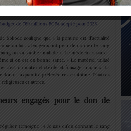
donneurs et nous permet de faire les
e », a-t-il indiqué.
: budget de 789 millions FCFA adopté pour 2025
e Sokodé souligne que « la pénurie est d’actualité
n selon lui : « les gens ont peur de donner le sang
 sang on va tomber malade ». Le médecin rassure :
me si on est en bonne santé. « Le matériel utilisé
e c’est du matériel stérile et à usage unique ». La
le don et la quantité prélevée reste minime. D’autres
religieuses et autres.
eurs engagés pour le don de
égulier, témoigne : « Je sais qu’en donnant le sang