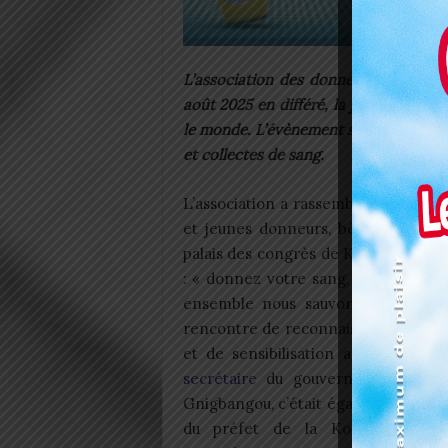
L’association des donneurs bénévol
août 2025 en différé, la journée mon
le monde. L’évènement s’est déroulé 
et collectes de sang.
L’association a rassemblé femmes,
et jeunes donneurs, bénévoles de 
palais des congrès de Kara autour 
: « donnez votre sang, donnez de l’
ensemble nous sauvons des vies »
rencontre de reconnaissance aux d
et de sensibilisation a été ouvert
secrétaire
du gouvernorat M. Gou
Gnigbangou, c’était également en p
du préfet de la Kozah, des autor