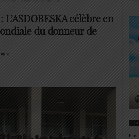
A célèbre en différé la journée mondiale...
 : L’ASDOBESKA célèbre en
 mondiale du donneur de
0
S’
E-ma