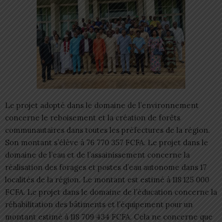
Le projet adopté dans le domaine de l’environnement
concerne le reboisement et la création de forêts
communautaires dans toutes les préfectures de la région.
Son montant s’élève à 76 770 357 FCFA. Le projet dans le
domaine de l’eau et de l’assainissement concerne la
réalisation des forages et postes d’eau autonome dans 17
localités de la région. Le montant est estimé à 118 125 000
FCFA. Le projet dans le domaine de l’éducation concerne la
réhabilitation des bâtiments et l’équipement pour un
montant estimé à 118 709 434 FCFA. Cela ne concerne que