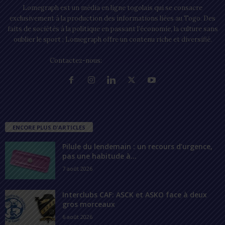
Lomegraph est un média en ligne togolais qui se consacre
exclusivement à la production des informations liées au Togo. Des
faits de sociétés à la politique en passant l’économie, la culture sans
oublier le sport ; Lomegraph offre un contenu riche et diversifié.
Contactez-nous:
contact@lomegraph.tg
ENCORE PLUS D'ARTICLES
Pilule du lendemain : un recours d’urgence,
pas une habitude à...
7 août 2026
Interclubs CAF: ASCK et ASKO face à deux
gros morceaux
6 août 2026