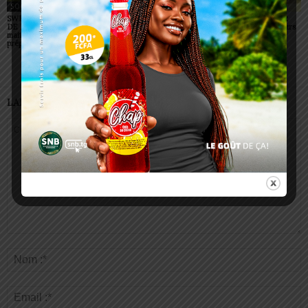
SOCIÉTÉ
SOCIÉTÉ
SOCIÉTÉ
SWEDD+ Togo / ECOLE
Glory Night 2026: Sonnie
Vogan : AGRI-ESPOIR
DE LA CHANCE : les
Badu fait chanter des
récompense les meilleurs
maitres-artisans se
milliers de personnes à
talents
préparent à transmettre
Lomé
LAISSER UN COMMENTAIRE