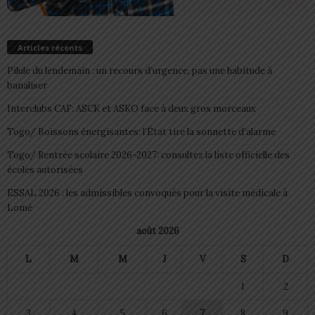
Articles récents
Pilule du lendemain : un recours d’urgence, pas une habitude à
banaliser
Interclubs CAF: ASCK et ASKO face à deux gros morceaux
Togo/ Boissons énergisantes: l’État tire la sonnette d’alarme
Togo/ Rentrée scolaire 2026-2027: consultez la liste officielle des
écoles autorisées
ESSAL 2026 : les admissibles convoqués pour la visite médicale à
Lomé
août 2026
L
M
M
J
V
S
D
1
2
3
4
5
6
7
8
9