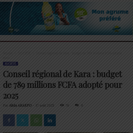
Accueil
SOCIÉTÉ
Conseil régional de Kara : budget de 789 millions FCFA adopté
pour...
SOCIÉTÉ
Conseil régional de Kara : budget
de 789 millions FCFA adopté pour
2025
Par
Alida AKAKPO
-
17 août 2025
76
0