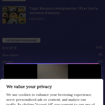
Togo/ Boissons énergisantes: l’État tire la
sonnette d’alarme
6 août 2026
CATÉGORIE POPULAIRE
1042
SOCIÉTÉ
481
Non classé
440
SPORT
212
POLITIQUE
94
SANTÉ
55
ECONOMIE
We value your privacy
51
CULTURE
We use cookies to enhance your browsing experience,
serve personalized ads or content, and analyze our
traffic. By clicking "Accept All", you consent to our use of