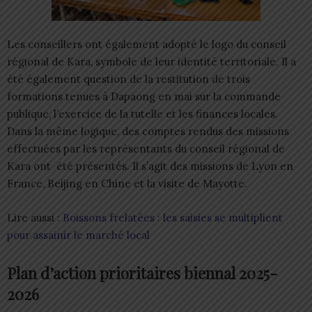
Les conseillers ont également adopté le logo du conseil
régional de Kara, symbole de leur identité territoriale. Il a
été également question de la restitution de trois
formations tenues à Dapaong en mai sur la commande
publique, l’exercice de la tutelle et les finances locales.
Dans la même logique, des comptes rendus des missions
effectuées par les représentants du conseil régional de
Kara ont été présentés. Il s’agit des missions de Lyon en
France, Beijing en Chine et la visite de Mayotte.
Lire aussi :
Boissons frelatées : les saisies se multiplient
pour assainir le marché local
Plan d’action prioritaires biennal 2025-
2026