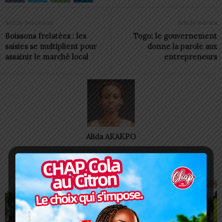
Article précédent
Article suivant
Boissons frelatées : les
Togo: le gouvernement
saisies se multiplient pour
donne la parole aux
assainir le marché local
entrepreneurs
Alida AKAKPO
ARTICLES CONNEXES
PLUS DE L'AUTEUR